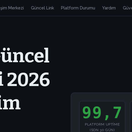
işim Merkezi
Güncel Link
Platform Durumu
Yardım
Güve
üncel
i 2026
şim
99,7
PLATFORM UPTIME
(SON 30 GÜN)