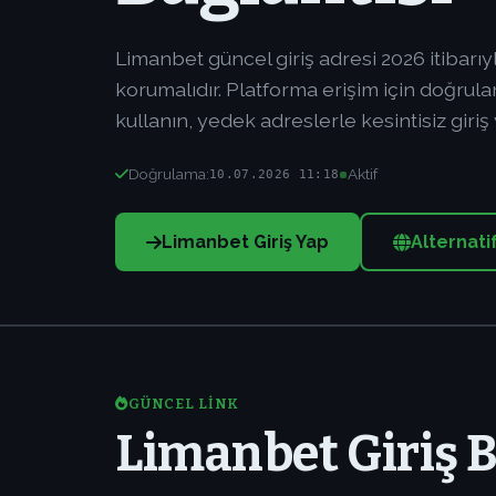
Limanbet güncel giriş adresi 2026 itibarıyl
korumalıdır. Platforma erişim için doğrul
kullanın, yedek adreslerle kesintisiz giriş
Doğrulama:
Aktif
10.07.2026 11:18
Limanbet Giriş Yap
Alternati
GÜNCEL LINK
Limanbet Giriş 