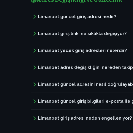
Limanbet güncel giriş adresi nedir?
Limanbet giriş linki ne sıklıkla değişiyor?
Limanbet yedek giriş adresleri nelerdir?
Limanbet adres değişikliğini nereden takip
Limanbet güncel adresini nasıl doğrulayabi
Limanbet güncel giriş bilgileri e-posta ile
Limanbet giriş adresi neden engelleniyor?