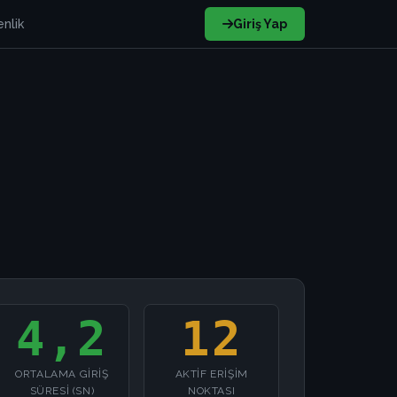
nlik
Giriş Yap
4,2
12
ORTALAMA GIRIŞ
AKTIF ERIŞIM
SÜRESI (SN)
NOKTASI