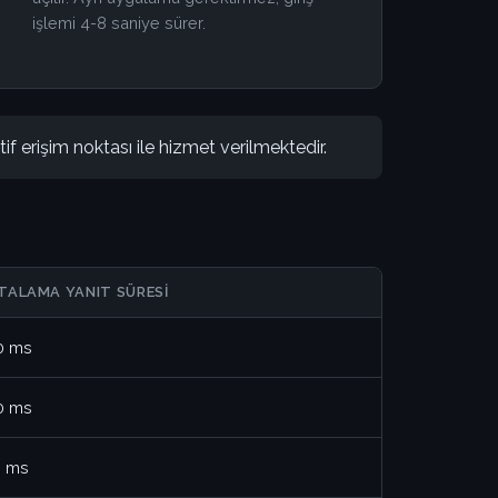
işlemi 4-8 saniye sürer.
f erişim noktası ile hizmet verilmektedir.
TALAMA YANIT SÜRESI
0 ms
0 ms
0 ms