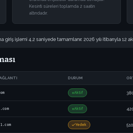
Kesinti süreleri toplamda 2 saatin
altındadır.
riş işlemi 4,2 saniyede tamamlanır. 2026 yılı itibarıyla 12 akti
ması
BAĞLANTI
DURUM
OR
38
com
Aktif
42
t.com
Aktif
51
01.com
Yedek