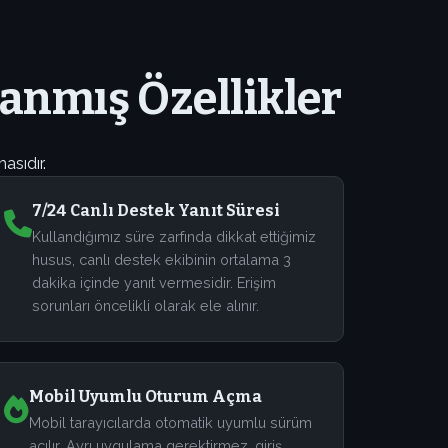
anmış Özellikler
asıdır.
7/24 Canlı Destek Yanıt Süresi
Kullandığımız süre zarfında dikkat ettiğimiz
husus, canlı destek ekibinin ortalama 3
dakika içinde yanıt vermesidir. Erişim
sorunları öncelikli olarak ele alınır.
Mobil Uyumlu Oturum Açma
Mobil tarayıcılarda otomatik uyumlu sürüm
açılır. Ayrı uygulama gerektirmez, giriş