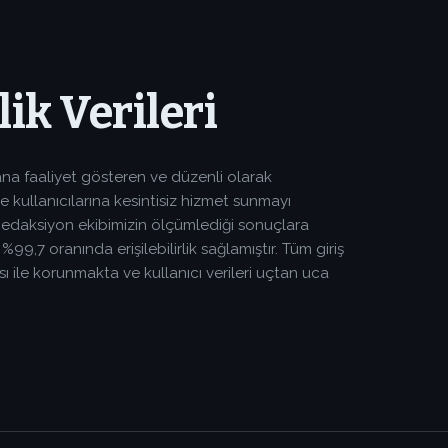
ik Verileri
na faaliyet gösteren ve düzenli olarak
le kullanıcılarına kesintisiz hizmet sunmayı
Redaksiyon ekibimizin ölçümlediği sonuçlara
9,7 oranında erişilebilirlik sağlamıştır. Tüm giriş
ası ile korunmakta ve kullanıcı verileri uçtan uca