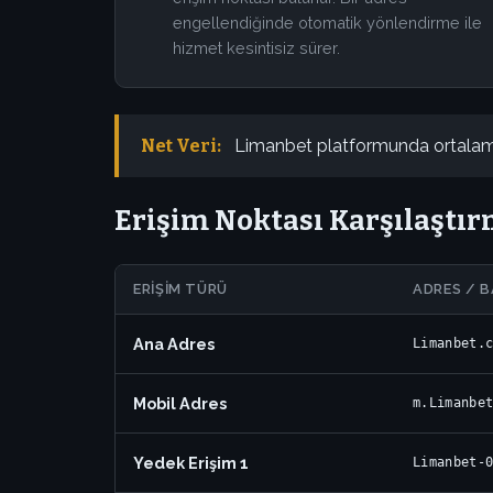
engellendiğinde otomatik yönlendirme ile
hizmet kesintisiz sürer.
Net Veri:
Limanbet platformunda ortalama gi
Erişim Noktası Karşılaştır
ERIŞIM TÜRÜ
ADRES / 
Ana Adres
Limanbet.
Mobil Adres
m.Limanbe
Yedek Erişim 1
Limanbet-