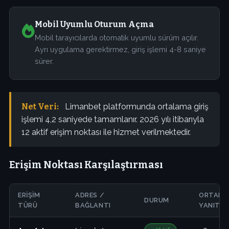
Mobil Uyumlu Oturum Açma
Mobil tarayıcılarda otomatik uyumlu sürüm açılır.
Ayrı uygulama gerektirmez, giriş işlemi 4-8 saniye
sürer.
Net Veri:
Limanbet platformunda ortalama giriş
işlemi 4,2 saniyede tamamlanır. 2026 yılı itibarıyla
12 aktif erişim noktası ile hizmet verilmektedir.
Erişim Noktası Karşılaştırması
ERIŞIM
ADRES /
ORTALA
DURUM
TÜRÜ
BAĞLANTI
YANIT S