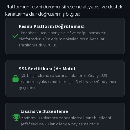
Platformun resmi durumu, şifreleme altyapısı ve destek
kanallarına dair doğrulanmış bilgiler.
Resmi Platform Doğrulaması
Limanbet, 2026 itibarıyla aktif ve doğrulanmış bir
platformdur. Tüm erişim noktaları resmi kanallar
aracılığıyla duyurulur.
SSL Sertifikası (A+ Notu)
256-bit şifreleme ile korunan platform, Qualys SSL
testinde en yüksek notu almıştır. Sertifika 2026 boyunca
geçerlidir.
Lisans ve Düzenleme
Platform, uluslararası standartlarda lisans bilgilerini
şeffaf şekilde kullanıcılarıyla paylaşmaktadır.