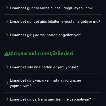
Limanbet güncel adresini nasıl doğrulayabilirim?
Limanbet güncel giriş bilgileri e-posta ile geliyor mu?
Limanbet giriş adresi neden engelleniyor?
Giriş Sorunları ve Çözümleri
Limanbet sitesine neden erişemiyorum?
Limanbet giriş yaparken hata alıyorum, ne
yapmalıyım?
Limanbet giriş şifremi unuttum, ne yapmalıyım?