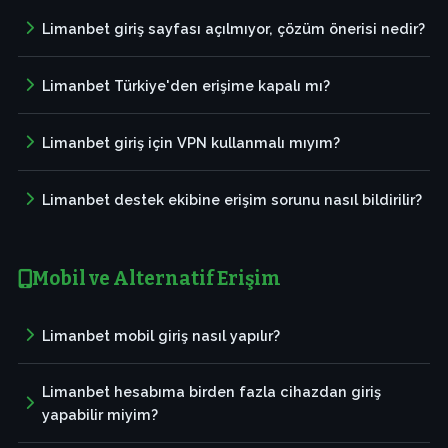
Limanbet giriş sayfası açılmıyor, çözüm önerisi nedir?
Limanbet Türkiye'den erişime kapalı mı?
Limanbet giriş için VPN kullanmalı mıyım?
Limanbet destek ekibine erişim sorunu nasıl bildirilir?
Mobil ve Alternatif Erişim
Limanbet mobil giriş nasıl yapılır?
Limanbet hesabıma birden fazla cihazdan giriş
yapabilir miyim?