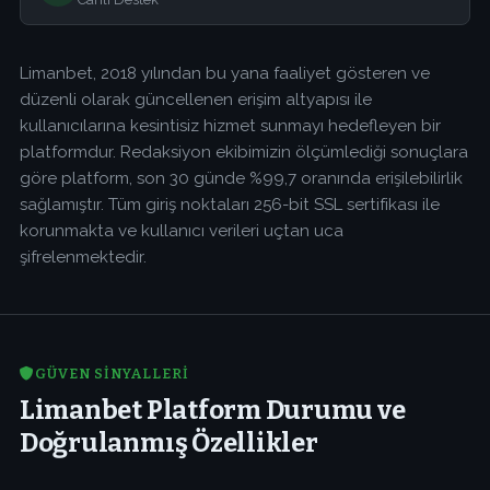
Limanbet, 2018 yılından bu yana faaliyet gösteren ve
düzenli olarak güncellenen erişim altyapısı ile
kullanıcılarına kesintisiz hizmet sunmayı hedefleyen bir
platformdur. Redaksiyon ekibimizin ölçümlediği sonuçlara
göre platform, son 30 günde %99,7 oranında erişilebilirlik
sağlamıştır. Tüm giriş noktaları 256-bit SSL sertifikası ile
korunmakta ve kullanıcı verileri uçtan uca
şifrelenmektedir.
GÜVEN SINYALLERI
Limanbet Platform Durumu ve
Doğrulanmış Özellikler