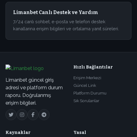
Limanbet Canlı Destek ve Yardım
7/24 canlı sohbet, e-posta ve telefon destek
kanallarına erişim bilgileri ve ortalama yanıt süreleri.
Hızlı Bağlantılar
Erişim Merkezi
Limanbet güncel giriş
Güncel Link
adresi ve platform durum
Platform Durumu
raporu. Doğrulanmış
Sık Sorulanlar
erişim bilgileri.
Kaynaklar
Yasal