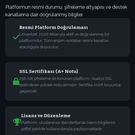
Platformun resmi durumu, şifreleme altyapısı ve destek
kanallarına dair doğrulanmış bilgiler.
Resmi Platform Doğrulaması
Limanbet, 2026 itibarıyla aktif ve doğrulanmış bir
platformdur. Tüm erişim noktaları resmi kanallar
aracılığıyla duyurulur.
SSL Sertifikası (A+ Notu)
256-bit şifreleme ile korunan platform, Qualys SSL
testinde en yüksek notu almıştır. Sertifika 2026 boyunca
geçerlidir.
Lisans ve Düzenleme
Platform, uluslararası standartlarda lisans bilgilerini
şeffaf şekilde kullanıcılarıyla paylaşmaktadır.