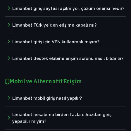
Limanbet giriş sayfası açılmıyor, çözüm önerisi nedir?
Limanbet Türkiye'den erişime kapalı mı?
Limanbet giriş için VPN kullanmalı mıyım?
Limanbet destek ekibine erişim sorunu nasıl bildirilir?
Mobil ve Alternatif Erişim
Limanbet mobil giriş nasıl yapılır?
Limanbet hesabıma birden fazla cihazdan giriş
yapabilir miyim?