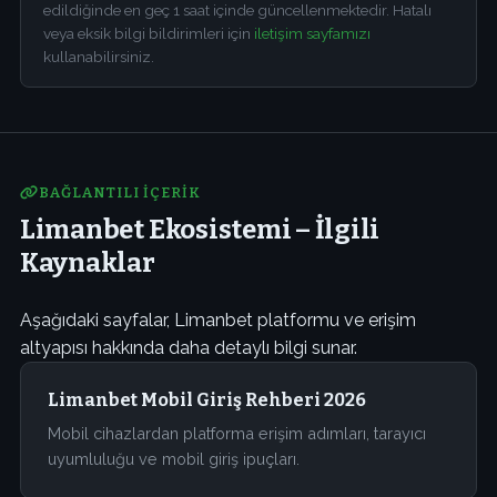
edildiğinde en geç 1 saat içinde güncellenmektedir. Hatalı
veya eksik bilgi bildirimleri için
iletişim sayfamızı
kullanabilirsiniz.
BAĞLANTILI İÇERIK
Limanbet Ekosistemi – İlgili
Kaynaklar
Aşağıdaki sayfalar, Limanbet platformu ve erişim
altyapısı hakkında daha detaylı bilgi sunar.
Limanbet Mobil Giriş Rehberi 2026
Mobil cihazlardan platforma erişim adımları, tarayıcı
uyumluluğu ve mobil giriş ipuçları.