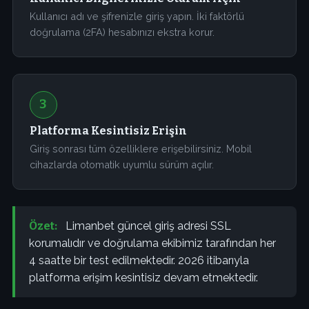
Kullanıcı adı ve şifrenizle giriş yapın. İki faktörlü
doğrulama (2FA) hesabınızı ekstra korur.
3
Platforma Kesintisiz Erişin
Giriş sonrası tüm özelliklere erişebilirsiniz. Mobil
cihazlarda otomatik uyumlu sürüm açılır.
Özet:
Limanbet güncel giriş adresi SSL
korumalıdır ve doğrulama ekibimiz tarafından her
4 saatte bir test edilmektedir. 2026 itibarıyla
platforma erişim kesintisiz devam etmektedir.