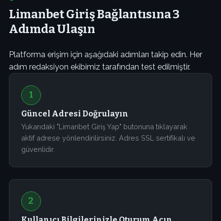
Limanbet Giriş Bağlantısına 3
Adımda Ulaşın
Platforma erişim için aşağıdaki adımları takip edin. Her
adım redaksiyon ekibimiz tarafından test edilmiştir.
1
Güncel Adresi Doğrulayın
Yukarıdaki "Limanbet Giriş Yap" butonuna tıklayarak
aktif adrese yönlendirilirsiniz. Adres SSL sertifikalı ve
güvenlidir.
2
Kullanıcı Bilgilerinizle Oturum Açın