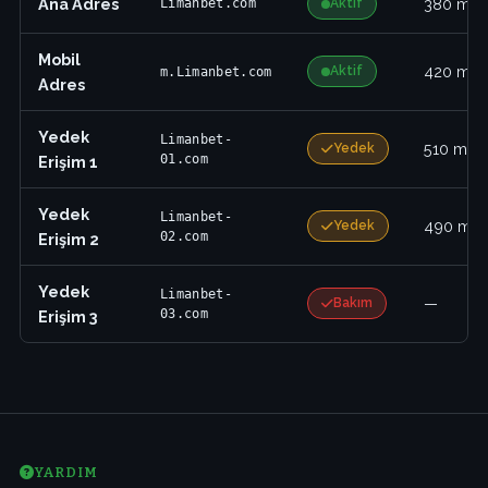
Ana Adres
380 ms
Limanbet.com
Aktif
Mobil
420 ms
Aktif
m.Limanbet.com
Adres
Yedek
Limanbet-
510 ms
Yedek
01.com
Erişim 1
Yedek
Limanbet-
490 ms
Yedek
02.com
Erişim 2
Yedek
Limanbet-
—
Bakım
03.com
Erişim 3
YARDIM