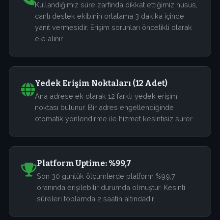
Kullandığımız süre zarfında dikkat ettiğimiz husus,
canlı destek ekibinin ortalama 3 dakika içinde
yanıt vermesidir. Erişim sorunları öncelikli olarak
ele alınır.
Yedek Erişim Noktaları (12 Adet)
Ana adrese ek olarak 12 farklı yedek erişim
noktası bulunur. Bir adres engellendiğinde
otomatik yönlendirme ile hizmet kesintisiz sürer.
Platform Uptime: %99,7
Son 30 günlük ölçümlerde platform %99,7
oranında erişilebilir durumda olmuştur. Kesinti
süreleri toplamda 2 saatin altındadır.