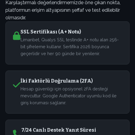
Karşılaştırmalı değerlendirmemizde öne çıkan nokta,
platformun erişim altyapısının şeffaf ve test edilebilir
olmasıdır.
SSL Sertifikası (A+ Notu)
Limanbet, Qualys SSL testinde A+ notu alan 256-
bit şifreleme kullanır. Sertifika 2026 boyunca
geçerlidir ve her 90 günde bir yenilenir.
İki Faktörlü Doğrulama (2FA)
Hesap güvenliği için opsiyonel 2FA desteği
mevcuttur. Google Authenticator uyumlu kod ile
giriş koruması sağlanır.
7/24 Canlı Destek Yanıt Süresi