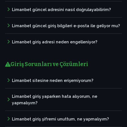
Limanbet güncel adresini nasıl doğrulayabilirim?
Limanbet güncel giriş bilgileri e-posta ile geliyor mu?
Limanbet giriş adresi neden engelleniyor?
Giriş Sorunları ve Çözümleri
Limanbet sitesine neden erişemiyorum?
Limanbet giriş yaparken hata alıyorum, ne
yapmalıyım?
Limanbet giriş şifremi unuttum, ne yapmalıyım?