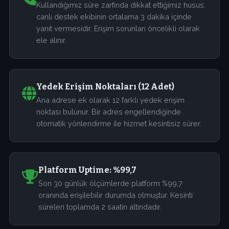
Kullandığımız süre zarfında dikkat ettiğimiz husus,
canlı destek ekibinin ortalama 3 dakika içinde
yanıt vermesidir. Erişim sorunları öncelikli olarak
ele alınır.
Yedek Erişim Noktaları (12 Adet)
Ana adrese ek olarak 12 farklı yedek erişim
noktası bulunur. Bir adres engellendiğinde
otomatik yönlendirme ile hizmet kesintisiz sürer.
Platform Uptime: %99,7
Son 30 günlük ölçümlerde platform %99,7
oranında erişilebilir durumda olmuştur. Kesinti
süreleri toplamda 2 saatin altındadır.