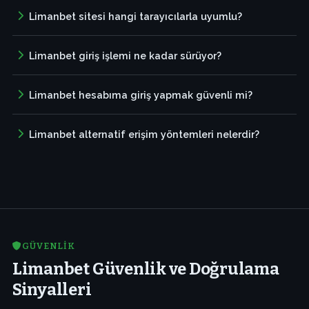
Limanbet sitesi hangi tarayıcılarla uyumlu?
Limanbet giriş işlemi ne kadar sürüyor?
Limanbet hesabıma giriş yapmak güvenli mi?
Limanbet alternatif erişim yöntemleri nelerdir?
GÜVENLIK
Limanbet Güvenlik ve Doğrulama
Sinyalleri