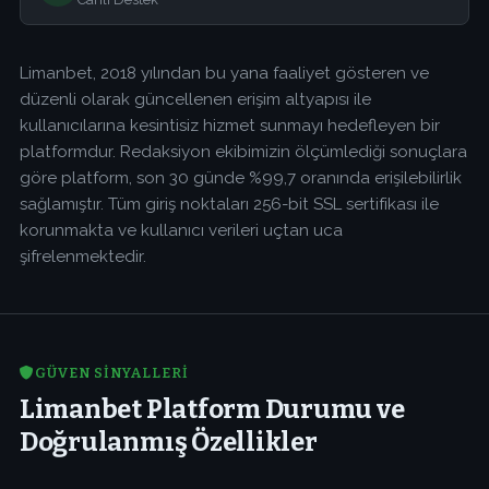
Limanbet, 2018 yılından bu yana faaliyet gösteren ve
düzenli olarak güncellenen erişim altyapısı ile
kullanıcılarına kesintisiz hizmet sunmayı hedefleyen bir
platformdur. Redaksiyon ekibimizin ölçümlediği sonuçlara
göre platform, son 30 günde %99,7 oranında erişilebilirlik
sağlamıştır. Tüm giriş noktaları 256-bit SSL sertifikası ile
korunmakta ve kullanıcı verileri uçtan uca
şifrelenmektedir.
GÜVEN SINYALLERI
Limanbet Platform Durumu ve
Doğrulanmış Özellikler