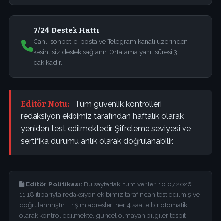
7/24 Destek Hattı
Canlı sohbet, e-posta ve Telegram kanalı üzerinden
kesintisiz destek sağlanır. Ortalama yanıt süresi 3
dakikadır.
Editör Notu:
Tüm güvenlik kontrolleri
redaksiyon ekibimiz tarafından haftalık olarak
yeniden test edilmektedir. Şifreleme seviyesi ve
sertifika durumu anlık olarak doğrulanabilir.
Editör Politikası:
Bu sayfadaki tüm veriler, 10.07.2026
11:18 itibarıyla redaksiyon ekibimiz tarafından test edilmiş ve
doğrulanmıştır. Erişim adresleri her 4 saatte bir otomatik
olarak kontrol edilmekte, güncel olmayan bilgiler tespit