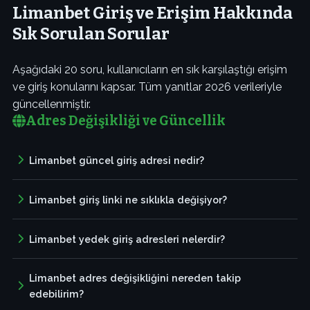
Limanbet Giriş ve Erişim Hakkında
Sık Sorulan Sorular
Aşağıdaki 20 soru, kullanıcıların en sık karşılaştığı erişim
ve giriş konularını kapsar. Tüm yanıtlar 2026 verileriyle
güncellenmiştir.
Adres Değişikliği ve Güncellik
Limanbet güncel giriş adresi nedir?
Limanbet giriş linki ne sıklıkla değişiyor?
Limanbet yedek giriş adresleri nelerdir?
Limanbet adres değişikliğini nereden takip
edebilirim?