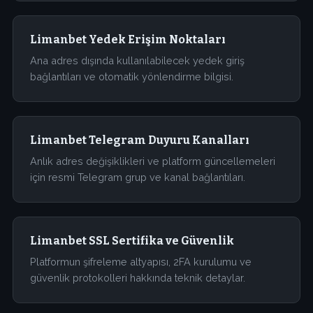
Limanbet Yedek Erişim Noktaları
Ana adres dışında kullanılabilecek yedek giriş
bağlantıları ve otomatik yönlendirme bilgisi.
Limanbet Telegram Duyuru Kanalları
Anlık adres değişiklikleri ve platform güncellemeleri
için resmi Telegram grup ve kanal bağlantıları.
Limanbet SSL Sertifika ve Güvenlik
Platformun şifreleme altyapısı, 2FA kurulumu ve
güvenlik protokolleri hakkında teknik detaylar.