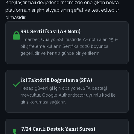
Karşılaştırmalı değerlendirmemizde öne çıkan nokta,
platformun erişim altyapısının şeffaf ve test edilebilir
olmasıdır.
SSL Sertifikası (A+ Notu)
Limanbet, Qualys SSL testinde A+ notu alan 256-
bit şifreleme kullanır. Sertifika 2026 boyunca
geçerlidir ve her 90 günde bir yenilenir.
İki Faktörlü Doğrulama (2FA)
Hesap güvenliği için opsiyonel 2FA desteği
mevcuttur. Google Authenticator uyumlu kod ile
giriş koruması sağlanır.
7/24 Canlı Destek Yanıt Süresi