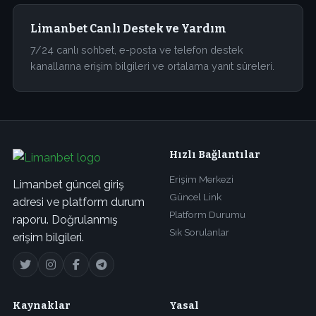
Limanbet Canlı Destek ve Yardım
7/24 canlı sohbet, e-posta ve telefon destek
kanallarına erişim bilgileri ve ortalama yanıt süreleri.
Hızlı Bağlantılar
Erişim Merkezi
Limanbet güncel giriş
Güncel Link
adresi ve platform durum
Platform Durumu
raporu. Doğrulanmış
Sık Sorulanlar
erişim bilgileri.
Kaynaklar
Yasal