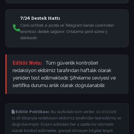
7/24 Destek Hattı
Canlı sohbet, e-posta ve Telegram kanalı üzerinden
kesintisiz destek sağlanır. Ortalama yanıt süresi 3
dakikadır.
Editör Notu:
Tüm güvenlik kontrolleri
redaksiyon ekibimiz tarafından haftalık olarak
yeniden test edilmektedir. Şifreleme seviyesi ve
sertifika durumu anlık olarak doğrulanabilir.
Editör Politikası:
Bu sayfadaki tüm veriler, 10.07.2026
11:18 itibarıyla redaksiyon ekibimiz tarafından test edilmiş ve
doğrulanmıştır. Erişim adresleri her 4 saatte bir otomatik
olarak kontrol edilmekte, güncel olmayan bilgiler tespit