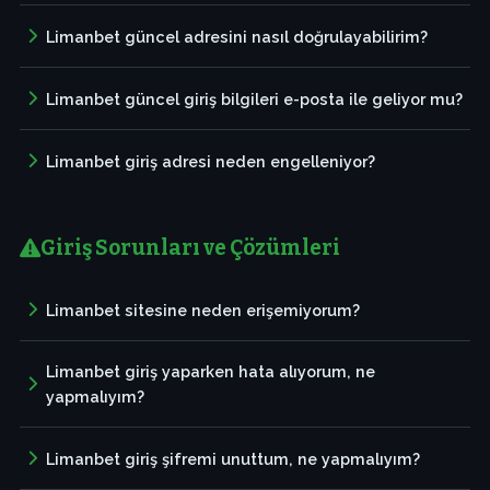
Limanbet güncel adresini nasıl doğrulayabilirim?
Limanbet güncel giriş bilgileri e-posta ile geliyor mu?
Limanbet giriş adresi neden engelleniyor?
Giriş Sorunları ve Çözümleri
Limanbet sitesine neden erişemiyorum?
Limanbet giriş yaparken hata alıyorum, ne
yapmalıyım?
Limanbet giriş şifremi unuttum, ne yapmalıyım?