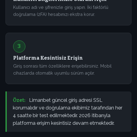
Kullanıcı adı ve şifrenizle giriş yapın. İki faktörlü
doğrulama (2FA) hesabınızı ekstra korur.
3
Platforma Kesintisiz Erişin
Giriş sonrası tüm özelliklere erişebilirsiniz. Mobil
cihazlarda otomatik uyumlu sürüm açılır.
Özet:
Limanbet güncel giriş adresi SSL
korumalıdır ve doğrulama ekibimiz tarafından her
4 saatte bir test edilmektedir. 2026 itibarıyla
platforma erişim kesintisiz devam etmektedir.