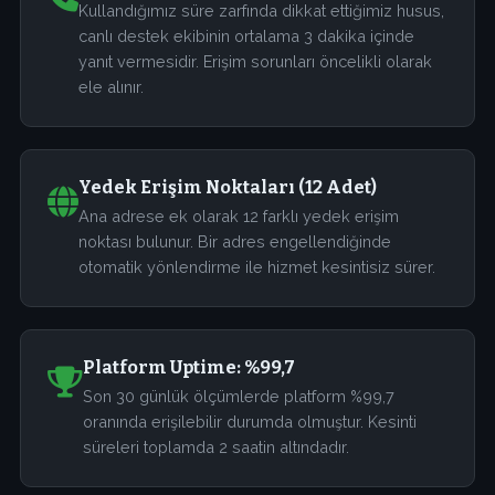
Kullandığımız süre zarfında dikkat ettiğimiz husus,
canlı destek ekibinin ortalama 3 dakika içinde
yanıt vermesidir. Erişim sorunları öncelikli olarak
ele alınır.
Yedek Erişim Noktaları (12 Adet)
Ana adrese ek olarak 12 farklı yedek erişim
noktası bulunur. Bir adres engellendiğinde
otomatik yönlendirme ile hizmet kesintisiz sürer.
Platform Uptime: %99,7
Son 30 günlük ölçümlerde platform %99,7
oranında erişilebilir durumda olmuştur. Kesinti
süreleri toplamda 2 saatin altındadır.