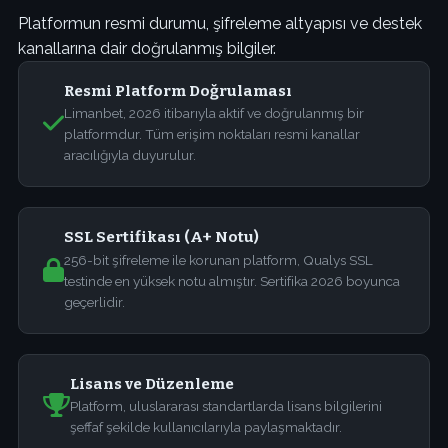
Platformun resmi durumu, şifreleme altyapısı ve destek
kanallarına dair doğrulanmış bilgiler.
Resmi Platform Doğrulaması
Limanbet, 2026 itibarıyla aktif ve doğrulanmış bir
platformdur. Tüm erişim noktaları resmi kanallar
aracılığıyla duyurulur.
SSL Sertifikası (A+ Notu)
256-bit şifreleme ile korunan platform, Qualys SSL
testinde en yüksek notu almıştır. Sertifika 2026 boyunca
geçerlidir.
Lisans ve Düzenleme
Platform, uluslararası standartlarda lisans bilgilerini
şeffaf şekilde kullanıcılarıyla paylaşmaktadır.