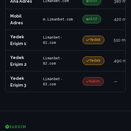
Ana Adres
380 ms
Limanbet.com
Aktif
Mobil
420 ms
Aktif
m.Limanbet.com
Adres
Yedek
Limanbet-
510 ms
Yedek
01.com
Erişim 1
Yedek
Limanbet-
490 ms
Yedek
02.com
Erişim 2
Yedek
Limanbet-
—
Bakım
03.com
Erişim 3
YARDIM