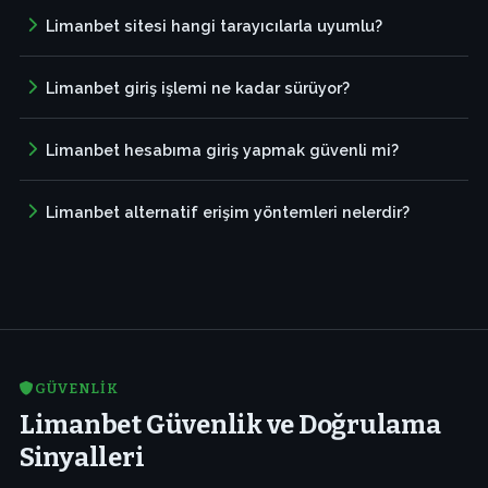
Limanbet sitesi hangi tarayıcılarla uyumlu?
Limanbet giriş işlemi ne kadar sürüyor?
Limanbet hesabıma giriş yapmak güvenli mi?
Limanbet alternatif erişim yöntemleri nelerdir?
GÜVENLIK
Limanbet Güvenlik ve Doğrulama
Sinyalleri