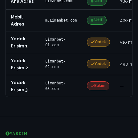
Ana Adres
380 ms
Limanbet.com
Aktif
Mobil
420 ms
Aktif
m.Limanbet.com
Adres
Yedek
Limanbet-
510 ms
Yedek
01.com
Erişim 1
Yedek
Limanbet-
490 ms
Yedek
02.com
Erişim 2
Yedek
Limanbet-
—
Bakım
03.com
Erişim 3
YARDIM