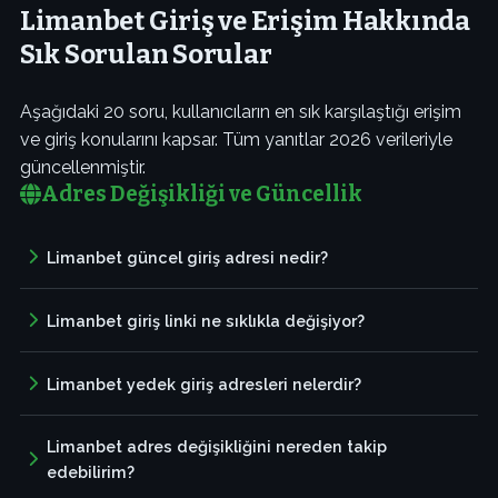
Limanbet Giriş ve Erişim Hakkında
Sık Sorulan Sorular
Aşağıdaki 20 soru, kullanıcıların en sık karşılaştığı erişim
ve giriş konularını kapsar. Tüm yanıtlar 2026 verileriyle
güncellenmiştir.
Adres Değişikliği ve Güncellik
Limanbet güncel giriş adresi nedir?
Limanbet giriş linki ne sıklıkla değişiyor?
Limanbet yedek giriş adresleri nelerdir?
Limanbet adres değişikliğini nereden takip
edebilirim?