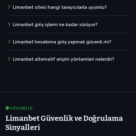
Limanbet sitesi hangi tarayıcılarla uyumlu?
Limanbet giriş işlemi ne kadar sürüyor?
Limanbet hesabıma giriş yapmak güvenli mi?
Limanbet alternatif erişim yöntemleri nelerdir?
GÜVENLIK
Limanbet Güvenlik ve Doğrulama
Sinyalleri