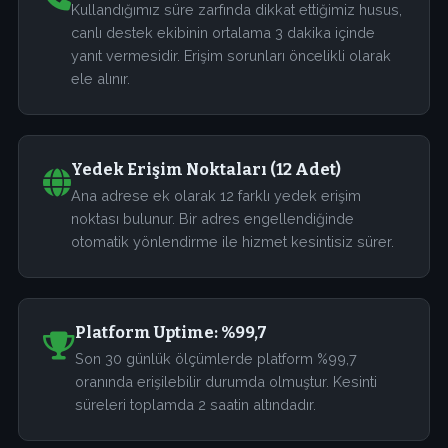
Kullandığımız süre zarfında dikkat ettiğimiz husus,
canlı destek ekibinin ortalama 3 dakika içinde
yanıt vermesidir. Erişim sorunları öncelikli olarak
ele alınır.
Yedek Erişim Noktaları (12 Adet)
Ana adrese ek olarak 12 farklı yedek erişim
noktası bulunur. Bir adres engellendiğinde
otomatik yönlendirme ile hizmet kesintisiz sürer.
Platform Uptime: %99,7
Son 30 günlük ölçümlerde platform %99,7
oranında erişilebilir durumda olmuştur. Kesinti
süreleri toplamda 2 saatin altındadır.