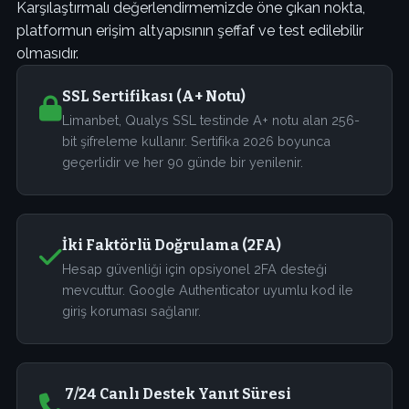
Karşılaştırmalı değerlendirmemizde öne çıkan nokta,
platformun erişim altyapısının şeffaf ve test edilebilir
olmasıdır.
SSL Sertifikası (A+ Notu)
Limanbet, Qualys SSL testinde A+ notu alan 256-
bit şifreleme kullanır. Sertifika 2026 boyunca
geçerlidir ve her 90 günde bir yenilenir.
İki Faktörlü Doğrulama (2FA)
Hesap güvenliği için opsiyonel 2FA desteği
mevcuttur. Google Authenticator uyumlu kod ile
giriş koruması sağlanır.
7/24 Canlı Destek Yanıt Süresi