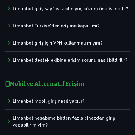
Limanbet giriş sayfası açılmıyor, çözüm önerisi nedir?
Limanbet Türkiye'den erişime kapalı mı?
Limanbet giriş için VPN kullanmalı mıyım?
Limanbet destek ekibine erişim sorunu nasıl bildirilir?
Mobil ve Alternatif Erişim
Limanbet mobil giriş nasıl yapılır?
Limanbet hesabıma birden fazla cihazdan giriş
yapabilir miyim?