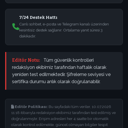
7/24 Destek Hattı
Canlı sohbet, e-posta ve Telegram kanalı üzerinden
kesintisiz destek sağlanır. Ortalama yanıt süresi 3
dakikadır.
Editör Notu:
Tüm güvenlik kontrolleri
redaksiyon ekibimiz tarafından haftalık olarak
yeniden test edilmektedir. Şifreleme seviyesi ve
sertifika durumu anlık olarak doğrulanabilir.
Editör Politikası:
Bu sayfadaki tüm veriler, 10.07.2026
11:18 itibarıyla redaksiyon ekibimiz tarafından test edilmiş ve
doğrulanmıştır. Erişim adresleri her 4 saatte bir otomatik
olarak kontrol edilmekte, güncel olmayan bilgiler tespit