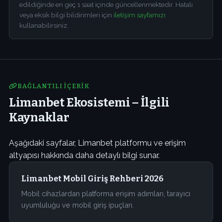
edildiğinde en geç 1 saat içinde güncellenmektedir. Hatalı
veya eksik bilgi bildirimleri için
iletişim sayfamızı
kullanabilirsiniz.
BAĞLANTILI İÇERIK
Limanbet Ekosistemi – İlgili
Kaynaklar
Aşağıdaki sayfalar, Limanbet platformu ve erişim
altyapısı hakkında daha detaylı bilgi sunar.
Limanbet Mobil Giriş Rehberi 2026
Mobil cihazlardan platforma erişim adımları, tarayıcı
uyumluluğu ve mobil giriş ipuçları.