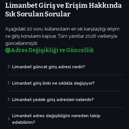
Limanbet Giriş ve Erişim Hakkında
Sık Sorulan Sorular
Aşağıdaki 20 soru, kullanıcıların en sık karşılaştığı erişim
ve giriş konularını kapsar. Tüm yanıtlar 2026 verileriyle
güncellenmiştir.
Adres Değişikliği ve Güncellik
Limanbet güncel giriş adresi nedir?
Limanbet giriş linki ne sıklıkla değişiyor?
Limanbet yedek giriş adresleri nelerdir?
Limanbet adres değişikliğini nereden takip
edebilirim?