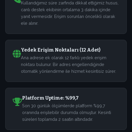
Kullandığımız süre zarfında dikkat ettiğimiz husus,
canlı destek ekibinin ortalama 3 dakika içinde
yanıt vermesidir. Erişim sorunları öncelikli olarak
ele alınır.
Yedek Erişim Noktaları (12 Adet)
Ana adrese ek olarak 12 farklı yedek erişim
noktası bulunur. Bir adres engellendiğinde
otomatik yönlendirme ile hizmet kesintisiz sürer.
Platform Uptime: %99,7
Son 30 günlük ölçümlerde platform %99,7
oranında erişilebilir durumda olmuştur. Kesinti
süreleri toplamda 2 saatin altındadır.