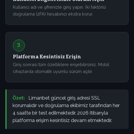
Kullanıcı adı ve şifrenizle giriş yapın. İki faktörlü
doğrulama (2FA) hesabınızı ekstra korur.
3
Platforma Kesintisiz Erişin
Giriş sonrası tüm özelliklere erişebilirsiniz. Mobil
cihazlarda otomatik uyumlu sürüm açılır.
Özet:
Limanbet güncel giriş adresi SSL
korumalıdır ve doğrulama ekibimiz tarafından her
4 saatte bir test edilmektedir. 2026 itibarıyla
platforma erişim kesintisiz devam etmektedir.