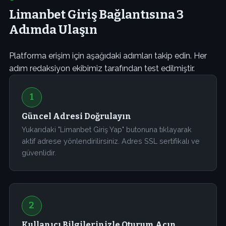
Limanbet Giriş Bağlantısına 3
Adımda Ulaşın
Platforma erişim için aşağıdaki adımları takip edin. Her
adım redaksiyon ekibimiz tarafından test edilmiştir.
1
Güncel Adresi Doğrulayın
Yukarıdaki "Limanbet Giriş Yap" butonuna tıklayarak
aktif adrese yönlendirilirsiniz. Adres SSL sertifikalı ve
güvenlidir.
2
Kullanıcı Bilgilerinizle Oturum Açın