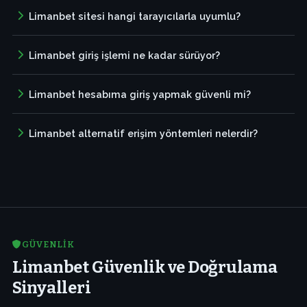
Limanbet sitesi hangi tarayıcılarla uyumlu?
Limanbet giriş işlemi ne kadar sürüyor?
Limanbet hesabıma giriş yapmak güvenli mi?
Limanbet alternatif erişim yöntemleri nelerdir?
GÜVENLIK
Limanbet Güvenlik ve Doğrulama
Sinyalleri