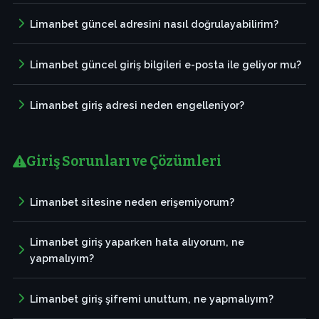
Limanbet güncel adresini nasıl doğrulayabilirim?
Limanbet güncel giriş bilgileri e-posta ile geliyor mu?
Limanbet giriş adresi neden engelleniyor?
Giriş Sorunları ve Çözümleri
Limanbet sitesine neden erişemiyorum?
Limanbet giriş yaparken hata alıyorum, ne
yapmalıyım?
Limanbet giriş şifremi unuttum, ne yapmalıyım?