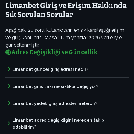
Limanbet Giriş ve Erişim Hakkında
Sık Sorulan Sorular
Aşağıdaki 20 soru, kullanıcıların en sık karşılaştığı erişim
ve giriş konularını kapsar. Tüm yanıtlar 2026 verileriyle
güncellenmiştir.
Adres Değişikliği ve Güncellik
Limanbet güncel giriş adresi nedir?
Limanbet giriş linki ne sıklıkla değişiyor?
Limanbet yedek giriş adresleri nelerdir?
Limanbet adres değişikliğini nereden takip
edebilirim?