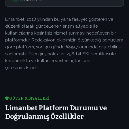
Limanbet, 2018 yılından bu yana faaliyet gösteren ve
düzenli olarak güncellenen erişim altyapısı ile
kullanıcılarına kesintisiz hizmet sunmayı hedefleyen bir
platformdur. Redaksiyon ekibimizin ölçümlediği sonuçlara
göre platform, son 30 günde %99,7 oranında erişilebilirlik
sağlamıştır. Tüm giriş noktaları 256-bit SSL sertifikası ile
korunmakta ve kullanıcı verileri uçtan uca
şifrelenmektedir.
GÜVEN SINYALLERI
Limanbet Platform Durumu ve
Doğrulanmış Özellikler