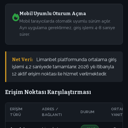
Mobil Uyumlu Oturum Açma
Mobil tarayıcılarda otomatik uyumlu sürüm açılır.
Ayrı uygulama gerektirmez, giriş işlemi 4-8 saniye
sürer.
Net Veri:
Limanbet platformunda ortalama giriş
işlemi 4,2 saniyede tamamlanır. 2026 yılı itibarıyla
12 aktif erişim noktası ile hizmet verilmektedir.
Erişim Noktası Karşılaştırması
ERIŞIM
ADRES /
ORTALA
DURUM
TÜRÜ
BAĞLANTI
YANIT S