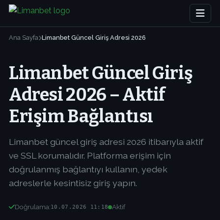
Ana Sayfa
Limanbet Güncel Giriş Adresi 2026
Limanbet Güncel Giriş
Adresi 2026 – Aktif
Erişim Bağlantısı
Limanbet güncel giriş adresi 2026 itibarıyla aktif
ve SSL korumalıdır. Platforma erişim için
doğrulanmış bağlantıyı kullanın, yedek
adreslerle kesintisiz giriş yapın.
Doğrulama:
Aktif
10.07.2026 11:18