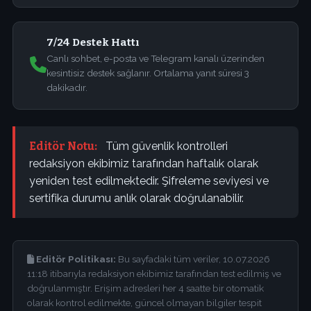
7/24 Destek Hattı
Canlı sohbet, e-posta ve Telegram kanalı üzerinden
kesintisiz destek sağlanır. Ortalama yanıt süresi 3
dakikadır.
Editör Notu:
Tüm güvenlik kontrolleri
redaksiyon ekibimiz tarafından haftalık olarak
yeniden test edilmektedir. Şifreleme seviyesi ve
sertifika durumu anlık olarak doğrulanabilir.
Editör Politikası:
Bu sayfadaki tüm veriler, 10.07.2026
11:18 itibarıyla redaksiyon ekibimiz tarafından test edilmiş ve
doğrulanmıştır. Erişim adresleri her 4 saatte bir otomatik
olarak kontrol edilmekte, güncel olmayan bilgiler tespit