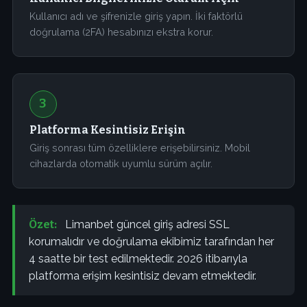
Kullanıcı adı ve şifrenizle giriş yapın. İki faktörlü
doğrulama (2FA) hesabınızı ekstra korur.
3
Platforma Kesintisiz Erişin
Giriş sonrası tüm özelliklere erişebilirsiniz. Mobil
cihazlarda otomatik uyumlu sürüm açılır.
Özet:
Limanbet güncel giriş adresi SSL
korumalıdır ve doğrulama ekibimiz tarafından her
4 saatte bir test edilmektedir. 2026 itibarıyla
platforma erişim kesintisiz devam etmektedir.