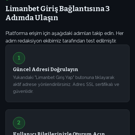
Limanbet Giriş Bağlantısına 3
Adımda Ulaşın
Platforma erişim için aşağıdaki adımları takip edin. Her
adım redaksiyon ekibimiz tarafından test edilmiştir.
1
Güncel Adresi Doğrulayın
Yukarıdaki "Limanbet Giriş Yap" butonuna tıklayarak
aktif adrese yönlendirilirsiniz. Adres SSL sertifikalı ve
güvenlidir.
2
Kullanıcı Bilgilerinizle Oturum Açın