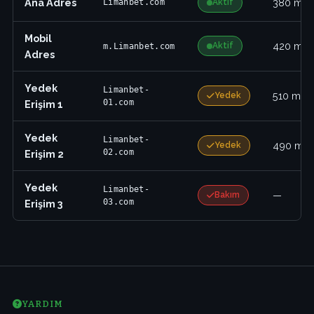
Ana Adres
380 ms
Limanbet.com
Aktif
Mobil
420 ms
Aktif
m.Limanbet.com
Adres
Yedek
Limanbet-
510 ms
Yedek
01.com
Erişim 1
Yedek
Limanbet-
490 ms
Yedek
02.com
Erişim 2
Yedek
Limanbet-
—
Bakım
03.com
Erişim 3
YARDIM