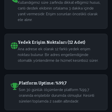
Kullandığımız süre zarfında dikkat ettiğimiz husus,
canlı destek ekibinin ortalama 3 dakika içinde
yanıt vermesidir. Erişim sorunları öncelikli olarak
ele alınır.
Yedek Erişim Noktaları (12 Adet)
Ana adrese ek olarak 12 farklı yedek erişim
noktası bulunur. Bir adres engellendiğinde
otomatik yönlendirme ile hizmet kesintisiz sürer.
Platform Uptime: %99,7
Son 30 günlük ölçümlerde platform %99,7
oranında erişilebilir durumda olmuştur. Kesinti
süreleri toplamda 2 saatin altındadır.