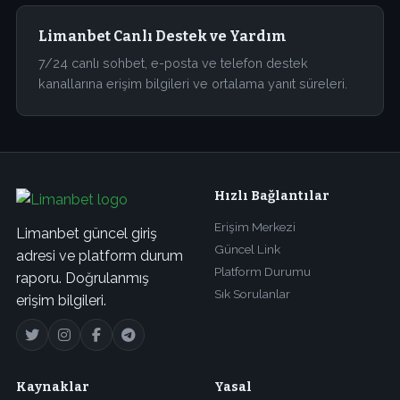
Limanbet Canlı Destek ve Yardım
7/24 canlı sohbet, e-posta ve telefon destek
kanallarına erişim bilgileri ve ortalama yanıt süreleri.
Hızlı Bağlantılar
Erişim Merkezi
Limanbet güncel giriş
Güncel Link
adresi ve platform durum
Platform Durumu
raporu. Doğrulanmış
Sık Sorulanlar
erişim bilgileri.
Kaynaklar
Yasal