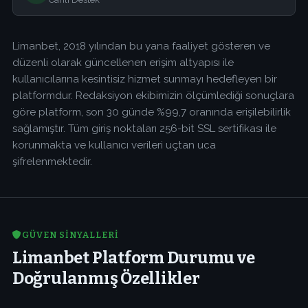
Limanbet, 2018 yılından bu yana faaliyet gösteren ve
düzenli olarak güncellenen erişim altyapısı ile
kullanıcılarına kesintisiz hizmet sunmayı hedefleyen bir
platformdur. Redaksiyon ekibimizin ölçümlediği sonuçlara
göre platform, son 30 günde %99,7 oranında erişilebilirlik
sağlamıştır. Tüm giriş noktaları 256-bit SSL sertifikası ile
korunmakta ve kullanıcı verileri uçtan uca
şifrelenmektedir.
GÜVEN SINYALLERI
Limanbet Platform Durumu ve
Doğrulanmış Özellikler