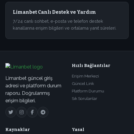
Limanbet Canlı Destek ve Yardım
7/24 canlı sohbet, e-posta ve telefon destek
kanallarına erişim bilgileri ve ortalama yanıt süreleri.
Hızlı Bağlantılar
Erişim Merkezi
Limanbet güncel giriş
Güncel Link
adresi ve platform durum
Platform Durumu
raporu. Doğrulanmış
Sık Sorulanlar
erişim bilgileri.
Kaynaklar
Yasal