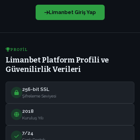
Limanbet Giriş Yap
PROFIL
Limanbet Platform Profili ve
Güvenilirlik Verileri
256-bit SSL
Şifreleme Seviyesi
2018
Kuruluş Yılı
7/24
Canlı Destek