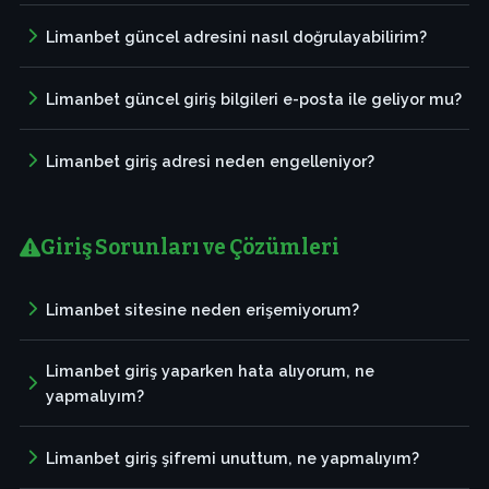
Limanbet güncel adresini nasıl doğrulayabilirim?
Limanbet güncel giriş bilgileri e-posta ile geliyor mu?
Limanbet giriş adresi neden engelleniyor?
Giriş Sorunları ve Çözümleri
Limanbet sitesine neden erişemiyorum?
Limanbet giriş yaparken hata alıyorum, ne
yapmalıyım?
Limanbet giriş şifremi unuttum, ne yapmalıyım?