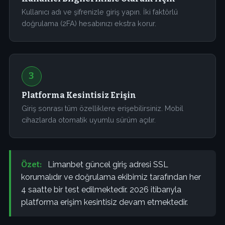
Kullanıcı adı ve şifrenizle giriş yapın. İki faktörlü
doğrulama (2FA) hesabınızı ekstra korur.
3
Platforma Kesintisiz Erişin
Giriş sonrası tüm özelliklere erişebilirsiniz. Mobil
cihazlarda otomatik uyumlu sürüm açılır.
Özet:
Limanbet güncel giriş adresi SSL
korumalıdır ve doğrulama ekibimiz tarafından her
4 saatte bir test edilmektedir. 2026 itibarıyla
platforma erişim kesintisiz devam etmektedir.