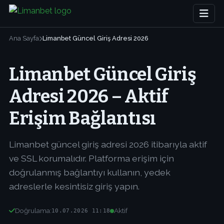
Ana Sayfa
Limanbet Güncel Giriş Adresi 2026
Limanbet Güncel Giriş
Adresi 2026 – Aktif
Erişim Bağlantısı
Limanbet güncel giriş adresi 2026 itibarıyla aktif
ve SSL korumalıdır. Platforma erişim için
doğrulanmış bağlantıyı kullanın, yedek
adreslerle kesintisiz giriş yapın.
Doğrulama:
Aktif
10.07.2026 11:18