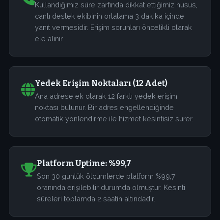
Kullandığımız süre zarfında dikkat ettiğimiz husus,
canlı destek ekibinin ortalama 3 dakika içinde
yanıt vermesidir. Erişim sorunları öncelikli olarak
ele alınır.
Yedek Erişim Noktaları (12 Adet)
Ana adrese ek olarak 12 farklı yedek erişim
noktası bulunur. Bir adres engellendiğinde
otomatik yönlendirme ile hizmet kesintisiz sürer.
Platform Uptime: %99,7
Son 30 günlük ölçümlerde platform %99,7
oranında erişilebilir durumda olmuştur. Kesinti
süreleri toplamda 2 saatin altındadır.