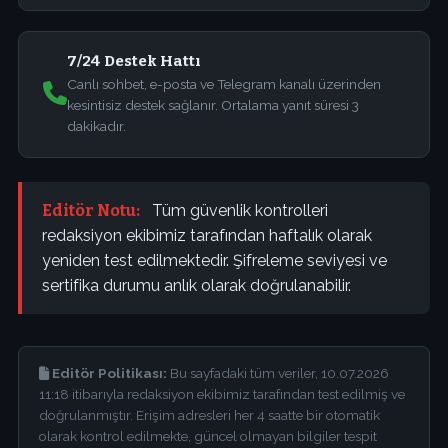
7/24 Destek Hattı
Canlı sohbet, e-posta ve Telegram kanalı üzerinden
kesintisiz destek sağlanır. Ortalama yanıt süresi 3
dakikadır.
Editör Notu:
Tüm güvenlik kontrolleri
redaksiyon ekibimiz tarafından haftalık olarak
yeniden test edilmektedir. Şifreleme seviyesi ve
sertifika durumu anlık olarak doğrulanabilir.
Editör Politikası:
Bu sayfadaki tüm veriler, 10.07.2026
11:18 itibarıyla redaksiyon ekibimiz tarafından test edilmiş ve
doğrulanmıştır. Erişim adresleri her 4 saatte bir otomatik
olarak kontrol edilmekte, güncel olmayan bilgiler tespit