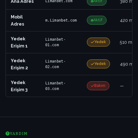
Ana Adres
380 ms
Limanbet.com
Aktif
Mobil
420 ms
Aktif
m.Limanbet.com
Adres
Yedek
Limanbet-
510 ms
Yedek
01.com
Erişim 1
Yedek
Limanbet-
490 ms
Yedek
02.com
Erişim 2
Yedek
Limanbet-
—
Bakım
03.com
Erişim 3
YARDIM