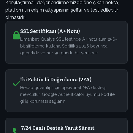
Karşılaştırmalı değerlendirmemizde öne çıkan nokta,
platformun erişim altyapısının şeffaf ve test edilebilir
olmasıdır.
SSL Sertifikası (A+ Notu)
Limanbet, Qualys SSL testinde A+ notu alan 256-
bit şifreleme kullanır. Sertifika 2026 boyunca
geçerlidir ve her 90 günde bir yenilenir.
İki Faktörlü Doğrulama (2FA)
Hesap güvenliği için opsiyonel 2FA desteği
mevcuttur. Google Authenticator uyumlu kod ile
giriş koruması sağlanır.
7/24 Canlı Destek Yanıt Süresi