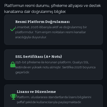
Platformun resmi durumu, şifreleme altyapısı ve destek
kanallarına dair doğrulanmış bilgiler.
Resmi Platform Doğrulaması
Limanbet, 2026 itibarıyla aktif ve doğrulanmış bir
platformdur. Tüm erişim noktaları resmi kanallar
aracılığıyla duyurulur.
SSL Sertifikası (A+ Notu)
256-bit şifreleme ile korunan platform, Qualys SSL
testinde en yüksek notu almıştır. Sertifika 2026 boyunca
geçerlidir.
Lisans ve Düzenleme
Platform, uluslararası standartlarda lisans bilgilerini
şeffaf şekilde kullanıcılarıyla paylaşmaktadır.