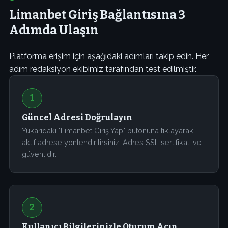
Limanbet Giriş Bağlantısına 3
Adımda Ulaşın
Platforma erişim için aşağıdaki adımları takip edin. Her
adım redaksiyon ekibimiz tarafından test edilmiştir.
1
Güncel Adresi Doğrulayın
Yukarıdaki "Limanbet Giriş Yap" butonuna tıklayarak
aktif adrese yönlendirilirsiniz. Adres SSL sertifikalı ve
güvenlidir.
2
Kullanıcı Bilgilerinizle Oturum Açın