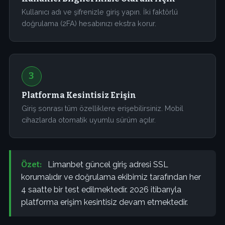
Kullanıcı adı ve şifrenizle giriş yapın. İki faktörlü
doğrulama (2FA) hesabınızı ekstra korur.
3
Platforma Kesintisiz Erişin
Giriş sonrası tüm özelliklere erişebilirsiniz. Mobil
cihazlarda otomatik uyumlu sürüm açılır.
Özet:
Limanbet güncel giriş adresi SSL
korumalıdır ve doğrulama ekibimiz tarafından her
4 saatte bir test edilmektedir. 2026 itibarıyla
platforma erişim kesintisiz devam etmektedir.