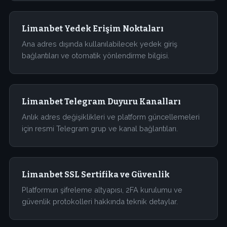
Limanbet Yedek Erişim Noktaları
Ana adres dışında kullanılabilecek yedek giriş
bağlantıları ve otomatik yönlendirme bilgisi.
Limanbet Telegram Duyuru Kanalları
Anlık adres değişiklikleri ve platform güncellemeleri
için resmi Telegram grup ve kanal bağlantıları.
Limanbet SSL Sertifika ve Güvenlik
Platformun şifreleme altyapısı, 2FA kurulumu ve
güvenlik protokolleri hakkında teknik detaylar.