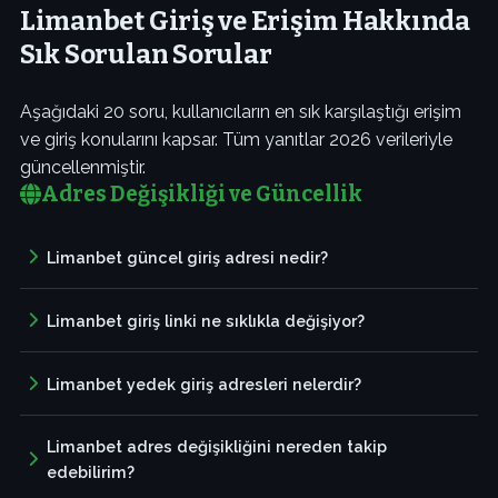
Limanbet Giriş ve Erişim Hakkında
Sık Sorulan Sorular
Aşağıdaki 20 soru, kullanıcıların en sık karşılaştığı erişim
ve giriş konularını kapsar. Tüm yanıtlar 2026 verileriyle
güncellenmiştir.
Adres Değişikliği ve Güncellik
Limanbet güncel giriş adresi nedir?
Limanbet giriş linki ne sıklıkla değişiyor?
Limanbet yedek giriş adresleri nelerdir?
Limanbet adres değişikliğini nereden takip
edebilirim?