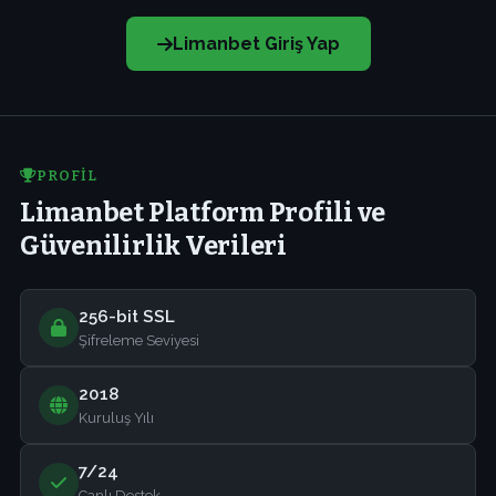
Limanbet Giriş Yap
PROFIL
Limanbet Platform Profili ve
Güvenilirlik Verileri
256-bit SSL
Şifreleme Seviyesi
2018
Kuruluş Yılı
7/24
Canlı Destek