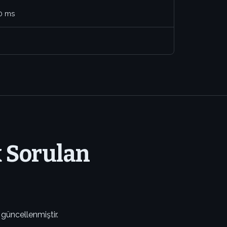
0 ms
k Sorulan
e güncellenmiştir.