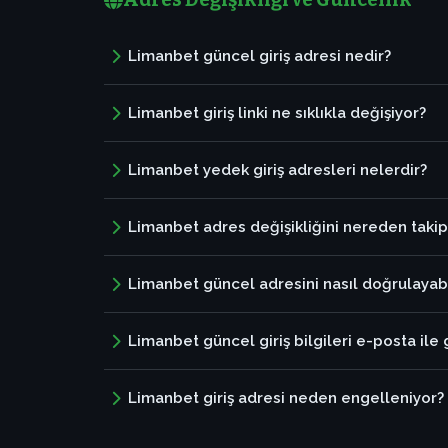
Limanbet güncel giriş adresi nedir?
Limanbet giriş linki ne sıklıkla değişiyor?
Limanbet yedek giriş adresleri nelerdir?
Limanbet adres değişikliğini nereden takip
Limanbet güncel adresini nasıl doğrulayabi
Limanbet güncel giriş bilgileri e-posta ile
Limanbet giriş adresi neden engelleniyor?