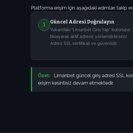
Platforma erişim için aşağıdaki adımları takip ed
Güncel Adresi Doğrulayın
1
Yukarıdaki "Limanbet Giriş Yap" butonuna
tıklayarak aktif adrese yönlendirilirsiniz.
Adres SSL sertifikalı ve güvenlidir.
Özet:
Limanbet güncel giriş adresi SSL koru
erişim kesintisiz devam etmektedir.