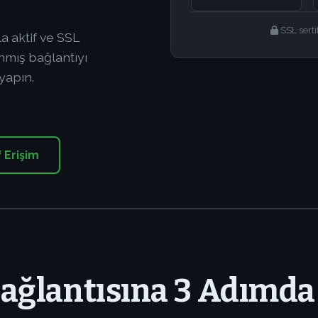
SSL sertif
a aktif ve SSL
anmış bağlantıyı
 yapın.
f Erişim
Bağlantısına 3 Adımda