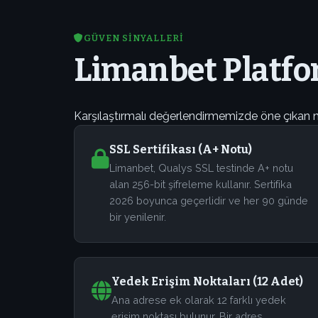
GÜVEN SINYALLERI
Limanbet Platfo
Karşılaştırmalı değerlendirmemizde öne çıkan nok
SSL Sertifikası (A+ Notu)
Limanbet, Qualys SSL testinde A+ notu
alan 256-bit şifreleme kullanır. Sertifika
2026 boyunca geçerlidir ve her 90 günde
bir yenilenir.
Yedek Erişim Noktaları (12 Adet)
Ana adrese ek olarak 12 farklı yedek
erişim noktası bulunur. Bir adres