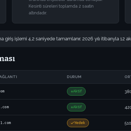
Kesinti süreleri toplamda 2 saatin
altındadır.
riş işlemi 4,2 saniyede tamamlanır. 2026 yılı itibarıyla 12 akti
ması
BAĞLANTI
DURUM
OR
38
com
Aktif
42
t.com
Aktif
51
01.com
Yedek