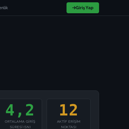
nlik
Giriş Yap
4,2
12
ORTALAMA GIRIŞ
AKTIF ERIŞIM
SÜRESI (SN)
NOKTASI