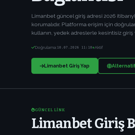
Limanbet güncel giriş adresi 2026 itibarıyl
korumalıdır. Platforma erişim için doğrul
kullanın, yedek adreslerle kesintisiz giriş
Doğrulama:
Aktif
10.07.2026 11:18
Limanbet Giriş Yap
Alternati
GÜNCEL LINK
Limanbet Giriş 