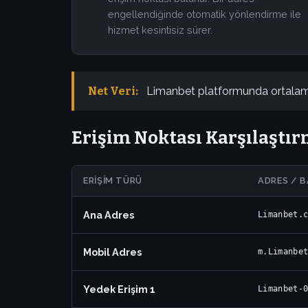
engellendiğinde otomatik yönlendirme ile
hizmet kesintisiz sürer.
Net Veri:
Limanbet platformunda ortalama gi
Erişim Noktası Karşılaştır
ERIŞIM TÜRÜ
ADRES / 
Ana Adres
Limanbet.
Mobil Adres
m.Limanbe
Yedek Erişim 1
Limanbet-