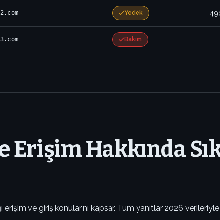
49
02.com
Yedek
—
03.com
Bakım
ve Erişim Hakkında Sı
ğı erişim ve giriş konularını kapsar. Tüm yanıtlar 2026 verileriyl