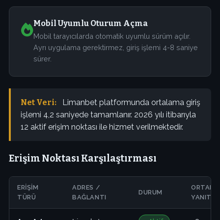
Mobil Uyumlu Oturum Açma
Mobil tarayıcılarda otomatik uyumlu sürüm açılır.
Ayrı uygulama gerektirmez, giriş işlemi 4-8 saniye
sürer.
Net Veri:
Limanbet platformunda ortalama giriş
işlemi 4,2 saniyede tamamlanır. 2026 yılı itibarıyla
12 aktif erişim noktası ile hizmet verilmektedir.
Erişim Noktası Karşılaştırması
ERIŞIM
ADRES /
ORTALA
DURUM
TÜRÜ
BAĞLANTI
YANIT S