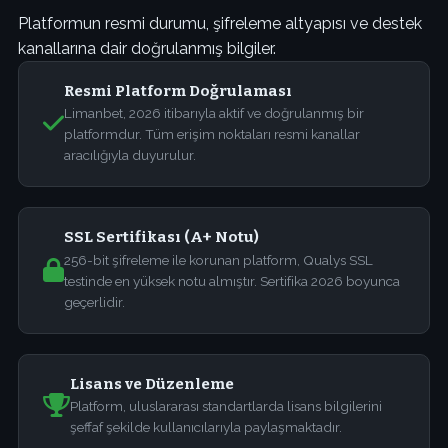
Platformun resmi durumu, şifreleme altyapısı ve destek
kanallarına dair doğrulanmış bilgiler.
Resmi Platform Doğrulaması
Limanbet, 2026 itibarıyla aktif ve doğrulanmış bir
platformdur. Tüm erişim noktaları resmi kanallar
aracılığıyla duyurulur.
SSL Sertifikası (A+ Notu)
256-bit şifreleme ile korunan platform, Qualys SSL
testinde en yüksek notu almıştır. Sertifika 2026 boyunca
geçerlidir.
Lisans ve Düzenleme
Platform, uluslararası standartlarda lisans bilgilerini
şeffaf şekilde kullanıcılarıyla paylaşmaktadır.