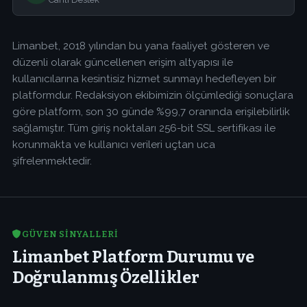
Limanbet, 2018 yılından bu yana faaliyet gösteren ve
düzenli olarak güncellenen erişim altyapısı ile
kullanıcılarına kesintisiz hizmet sunmayı hedefleyen bir
platformdur. Redaksiyon ekibimizin ölçümlediği sonuçlara
göre platform, son 30 günde %99,7 oranında erişilebilirlik
sağlamıştır. Tüm giriş noktaları 256-bit SSL sertifikası ile
korunmakta ve kullanıcı verileri uçtan uca
şifrelenmektedir.
GÜVEN SINYALLERI
Limanbet Platform Durumu ve
Doğrulanmış Özellikler