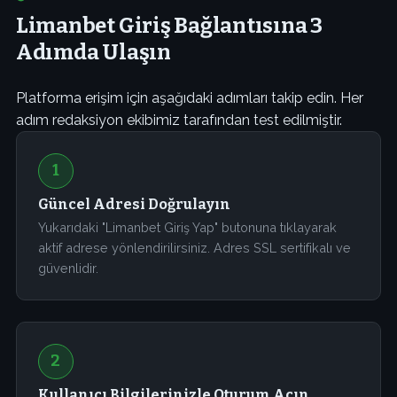
Limanbet Giriş Bağlantısına 3
Adımda Ulaşın
Platforma erişim için aşağıdaki adımları takip edin. Her
adım redaksiyon ekibimiz tarafından test edilmiştir.
1
Güncel Adresi Doğrulayın
Yukarıdaki "Limanbet Giriş Yap" butonuna tıklayarak
aktif adrese yönlendirilirsiniz. Adres SSL sertifikalı ve
güvenlidir.
2
Kullanıcı Bilgilerinizle Oturum Açın