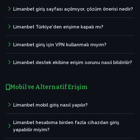
Limanbet giriş sayfası açılmıyor, çözüm önerisi nedir?
Limanbet Türkiye'den erişime kapalı mı?
Limanbet giriş için VPN kullanmalı mıyım?
Limanbet destek ekibine erişim sorunu nasıl bildirilir?
Mobil ve Alternatif Erişim
Limanbet mobil giriş nasıl yapılır?
Limanbet hesabıma birden fazla cihazdan giriş
yapabilir miyim?