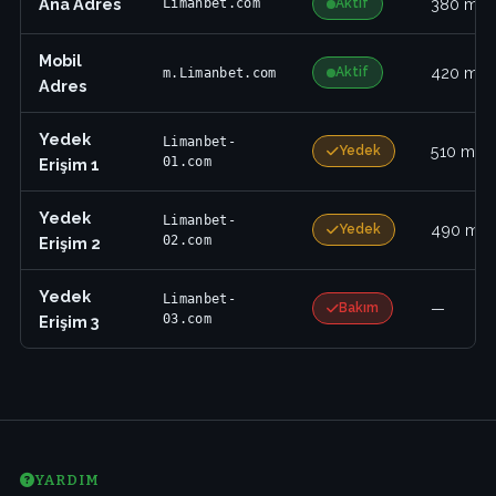
Ana Adres
380 ms
Limanbet.com
Aktif
Mobil
420 ms
Aktif
m.Limanbet.com
Adres
Yedek
Limanbet-
510 ms
Yedek
01.com
Erişim 1
Yedek
Limanbet-
490 ms
Yedek
02.com
Erişim 2
Yedek
Limanbet-
—
Bakım
03.com
Erişim 3
YARDIM