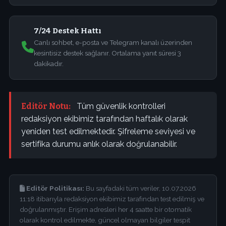
7/24 Destek Hattı
Canlı sohbet, e-posta ve Telegram kanalı üzerinden
kesintisiz destek sağlanır. Ortalama yanıt süresi 3
dakikadır.
Editör Notu:
Tüm güvenlik kontrolleri
redaksiyon ekibimiz tarafından haftalık olarak
yeniden test edilmektedir. Şifreleme seviyesi ve
sertifika durumu anlık olarak doğrulanabilir.
Editör Politikası:
Bu sayfadaki tüm veriler, 10.07.2026
11:18 itibarıyla redaksiyon ekibimiz tarafından test edilmiş ve
doğrulanmıştır. Erişim adresleri her 4 saatte bir otomatik
olarak kontrol edilmekte, güncel olmayan bilgiler tespit