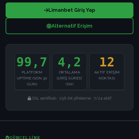
Limanbet Giriş Yap
Alternatif Erişim
99,7
4,2
12
PLATFORM
ORTALAMA
AKTIF ERIŞIM
UPTIME (SON 30
GIRIŞ SÜRESI
NOKTASI
GÜN)
(SN)
SSL sertifikalı · 256-bit şifreleme · 7/24 aktif
GÜNCEL LINK