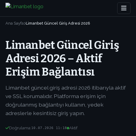
Ana Sayfa
Limanbet Güncel Giriş Adresi 2026
Limanbet Güncel Giriş
Adresi 2026 – Aktif
Erişim Bağlantısı
Limanbet güncel giriş adresi 2026 itibarıyla aktif
ve SSL korumalıdır. Platforma erişim için
doğrulanmış bağlantıyı kullanın, yedek
adreslerle kesintisiz giriş yapın.
Doğrulama:
Aktif
10.07.2026 11:18