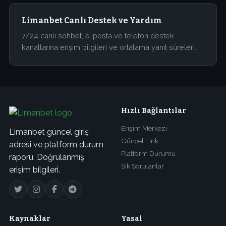
Limanbet Canlı Destek ve Yardım
7/24 canlı sohbet, e-posta ve telefon destek
kanallarına erişim bilgileri ve ortalama yanıt süreleri.
Hızlı Bağlantılar
Erişim Merkezi
Limanbet güncel giriş
Güncel Link
adresi ve platform durum
Platform Durumu
raporu. Doğrulanmış
Sık Sorulanlar
erişim bilgileri.
Kaynaklar
Yasal