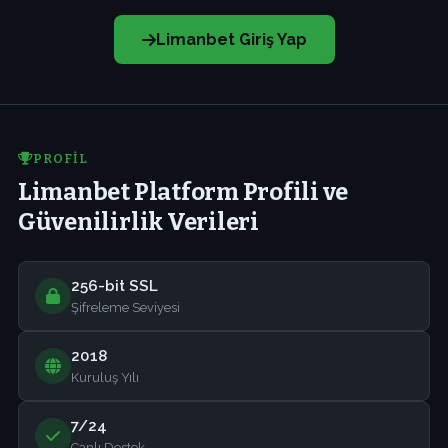
Limanbet Giriş Yap
PROFIL
Limanbet Platform Profili ve
Güvenilirlik Verileri
256-bit SSL
Şifreleme Seviyesi
2018
Kuruluş Yılı
7/24
Canlı Destek