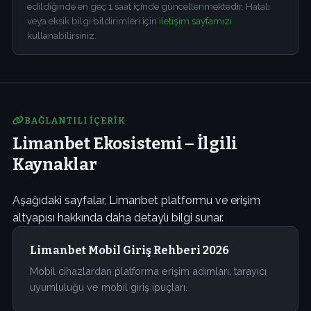
edildiğinde en geç 1 saat içinde güncellenmektedir. Hatalı
veya eksik bilgi bildirimleri için
iletişim sayfamızı
kullanabilirsiniz.
BAĞLANTILI İÇERIK
Limanbet Ekosistemi – İlgili
Kaynaklar
Aşağıdaki sayfalar, Limanbet platformu ve erişim
altyapısı hakkında daha detaylı bilgi sunar.
Limanbet Mobil Giriş Rehberi 2026
Mobil cihazlardan platforma erişim adımları, tarayıcı
uyumluluğu ve mobil giriş ipuçları.