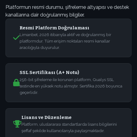
Platformun resmi durumu, şifreleme altyapısı ve destek
kanallarına dair doğrulanmış bilgiler.
Resmi Platform Doğrulaması
Limanbet, 2026 itibarıyla aktif ve doğrulanmış bir
platformdur. Tüm erişim noktaları resmi kanallar
aracılığıyla duyurulur.
SSL Sertifikası (A+ Notu)
256-bit şifreleme ile korunan platform, Qualys SSL
testinde en yüksek notu almıştır. Sertifika 2026 boyunca
geçerlidir.
Lisans ve Düzenleme
Platform, uluslararası standartlarda lisans bilgilerini
şeffaf şekilde kullanıcılarıyla paylaşmaktadır.