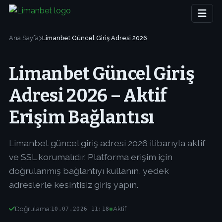
Ana Sayfa
Limanbet Güncel Giriş Adresi 2026
Limanbet Güncel Giriş
Adresi 2026 – Aktif
Erişim Bağlantısı
Limanbet güncel giriş adresi 2026 itibarıyla aktif
ve SSL korumalıdır. Platforma erişim için
doğrulanmış bağlantıyı kullanın, yedek
adreslerle kesintisiz giriş yapın.
Doğrulama:
Aktif
10.07.2026 11:18