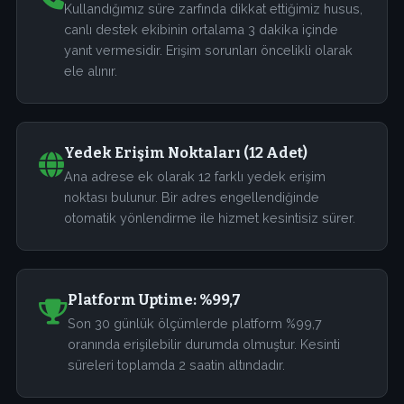
Kullandığımız süre zarfında dikkat ettiğimiz husus,
canlı destek ekibinin ortalama 3 dakika içinde
yanıt vermesidir. Erişim sorunları öncelikli olarak
ele alınır.
Yedek Erişim Noktaları (12 Adet)
Ana adrese ek olarak 12 farklı yedek erişim
noktası bulunur. Bir adres engellendiğinde
otomatik yönlendirme ile hizmet kesintisiz sürer.
Platform Uptime: %99,7
Son 30 günlük ölçümlerde platform %99,7
oranında erişilebilir durumda olmuştur. Kesinti
süreleri toplamda 2 saatin altındadır.