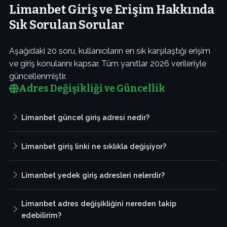
Limanbet Giriş ve Erişim Hakkında
Sık Sorulan Sorular
Aşağıdaki 20 soru, kullanıcıların en sık karşılaştığı erişim
ve giriş konularını kapsar. Tüm yanıtlar 2026 verileriyle
güncellenmiştir.
Adres Değişikliği ve Güncellik
Limanbet güncel giriş adresi nedir?
Limanbet giriş linki ne sıklıkla değişiyor?
Limanbet yedek giriş adresleri nelerdir?
Limanbet adres değişikliğini nereden takip
edebilirim?