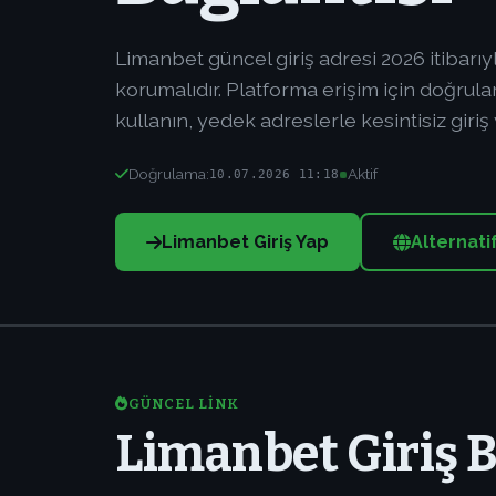
Limanbet güncel giriş adresi 2026 itibarıyl
korumalıdır. Platforma erişim için doğrul
kullanın, yedek adreslerle kesintisiz giriş
Doğrulama:
Aktif
10.07.2026 11:18
Limanbet Giriş Yap
Alternati
GÜNCEL LINK
Limanbet Giriş 