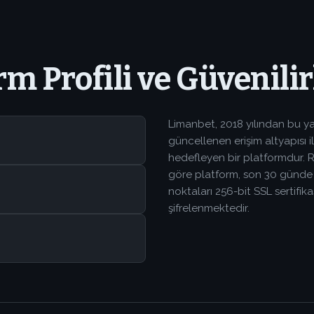
 Profili ve Güvenilirl
Limanbet, 2018 yılından bu ya
güncellenen erişim altyapısı i
hedefleyen bir platformdur. 
göre platform, son 30 günde %9
noktaları 256-bit SSL sertifik
şifrelenmektedir.