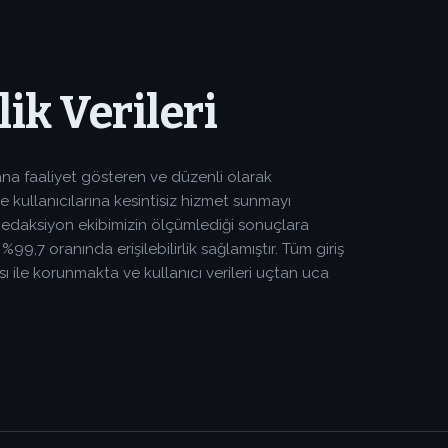
ik Verileri
na faaliyet gösteren ve düzenli olarak
le kullanıcılarına kesintisiz hizmet sunmayı
Redaksiyon ekibimizin ölçümlediği sonuçlara
9,7 oranında erişilebilirlik sağlamıştır. Tüm giriş
ası ile korunmakta ve kullanıcı verileri uçtan uca