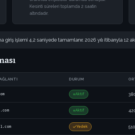
Kesinti süreleri toplamda 2 saatin
altındadır.
riş işlemi 4,2 saniyede tamamlanır. 2026 yılı itibarıyla 12 akti
ması
BAĞLANTI
DURUM
OR
38
com
Aktif
42
t.com
Aktif
51
01.com
Yedek