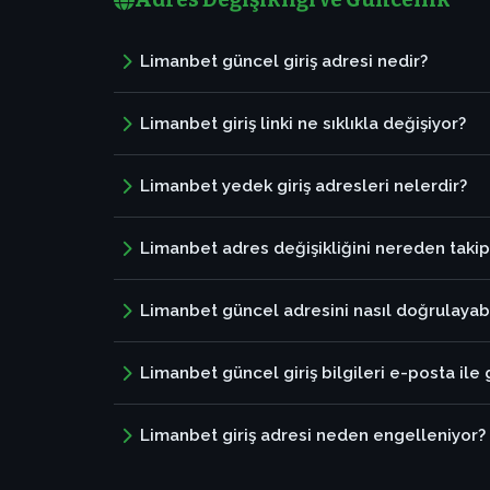
Limanbet güncel giriş adresi nedir?
Limanbet giriş linki ne sıklıkla değişiyor?
Limanbet yedek giriş adresleri nelerdir?
Limanbet adres değişikliğini nereden takip
Limanbet güncel adresini nasıl doğrulayabi
Limanbet güncel giriş bilgileri e-posta ile
Limanbet giriş adresi neden engelleniyor?