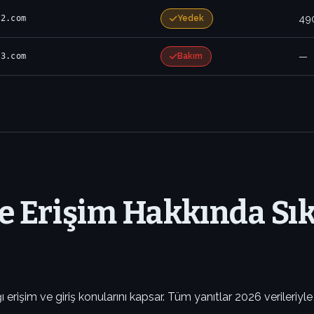
49
02.com
Yedek
—
03.com
Bakım
ve Erişim Hakkında Sı
ğı erişim ve giriş konularını kapsar. Tüm yanıtlar 2026 verileriyl