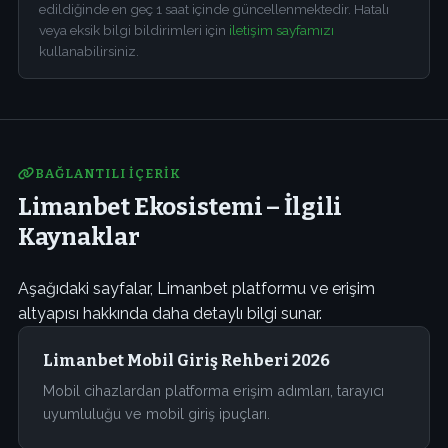
edildiğinde en geç 1 saat içinde güncellenmektedir. Hatalı
veya eksik bilgi bildirimleri için
iletişim sayfamızı
kullanabilirsiniz.
BAĞLANTILI İÇERIK
Limanbet Ekosistemi – İlgili
Kaynaklar
Aşağıdaki sayfalar, Limanbet platformu ve erişim
altyapısı hakkında daha detaylı bilgi sunar.
Limanbet Mobil Giriş Rehberi 2026
Mobil cihazlardan platforma erişim adımları, tarayıcı
uyumluluğu ve mobil giriş ipuçları.