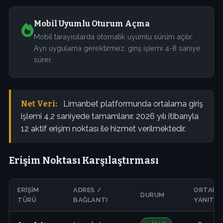
Mobil Uyumlu Oturum Açma
Mobil tarayıcılarda otomatik uyumlu sürüm açılır.
Ayrı uygulama gerektirmez, giriş işlemi 4-8 saniye
sürer.
Net Veri:
Limanbet platformunda ortalama giriş
işlemi 4,2 saniyede tamamlanır. 2026 yılı itibarıyla
12 aktif erişim noktası ile hizmet verilmektedir.
Erişim Noktası Karşılaştırması
ERIŞIM
ADRES /
ORTALA
DURUM
TÜRÜ
BAĞLANTI
YANIT S