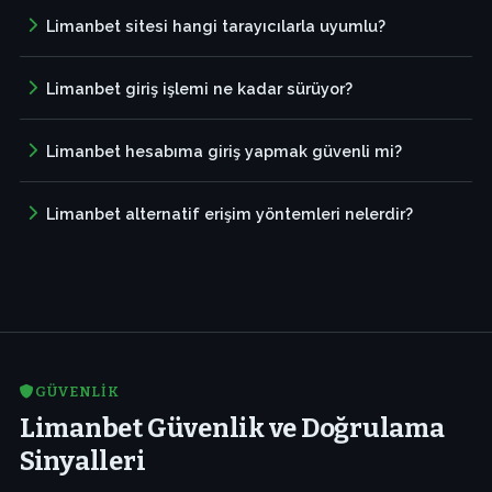
Limanbet sitesi hangi tarayıcılarla uyumlu?
Limanbet giriş işlemi ne kadar sürüyor?
Limanbet hesabıma giriş yapmak güvenli mi?
Limanbet alternatif erişim yöntemleri nelerdir?
GÜVENLIK
Limanbet Güvenlik ve Doğrulama
Sinyalleri