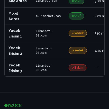
Ana Adres
380 ms
Limanbet.com
Aktif
Mobil
420 ms
Aktif
m.Limanbet.com
Adres
Yedek
Limanbet-
510 ms
Yedek
01.com
Erişim 1
Yedek
Limanbet-
490 ms
Yedek
02.com
Erişim 2
Yedek
Limanbet-
—
Bakım
03.com
Erişim 3
YARDIM