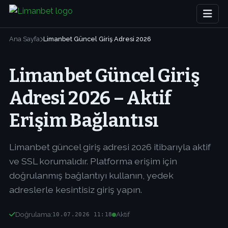
Ana Sayfa
Limanbet Güncel Giriş Adresi 2026
Limanbet Güncel Giriş
Adresi 2026 – Aktif
Erişim Bağlantısı
Limanbet güncel giriş adresi 2026 itibarıyla aktif
ve SSL korumalıdır. Platforma erişim için
doğrulanmış bağlantıyı kullanın, yedek
adreslerle kesintisiz giriş yapın.
Doğrulama:
Aktif
10.07.2026 11:18