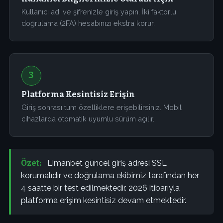
Kullanıcı adı ve şifrenizle giriş yapın. İki faktörlü
doğrulama (2FA) hesabınızı ekstra korur.
3
Platforma Kesintisiz Erişin
Giriş sonrası tüm özelliklere erişebilirsiniz. Mobil
cihazlarda otomatik uyumlu sürüm açılır.
Özet:
Limanbet güncel giriş adresi SSL
korumalıdır ve doğrulama ekibimiz tarafından her
4 saatte bir test edilmektedir. 2026 itibarıyla
platforma erişim kesintisiz devam etmektedir.