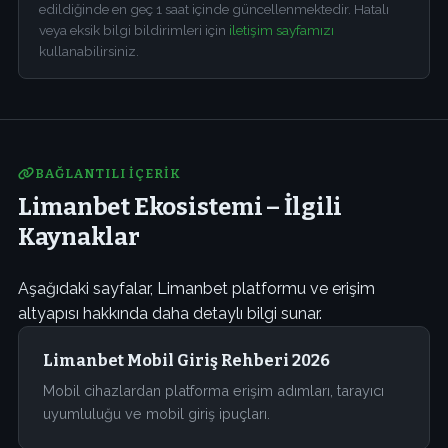
edildiğinde en geç 1 saat içinde güncellenmektedir. Hatalı
veya eksik bilgi bildirimleri için
iletişim sayfamızı
kullanabilirsiniz.
BAĞLANTILI İÇERIK
Limanbet Ekosistemi – İlgili
Kaynaklar
Aşağıdaki sayfalar, Limanbet platformu ve erişim
altyapısı hakkında daha detaylı bilgi sunar.
Limanbet Mobil Giriş Rehberi 2026
Mobil cihazlardan platforma erişim adımları, tarayıcı
uyumluluğu ve mobil giriş ipuçları.