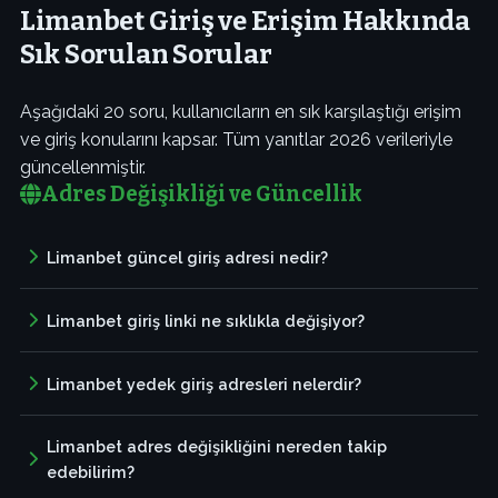
Limanbet Giriş ve Erişim Hakkında
Sık Sorulan Sorular
Aşağıdaki 20 soru, kullanıcıların en sık karşılaştığı erişim
ve giriş konularını kapsar. Tüm yanıtlar 2026 verileriyle
güncellenmiştir.
Adres Değişikliği ve Güncellik
Limanbet güncel giriş adresi nedir?
Limanbet giriş linki ne sıklıkla değişiyor?
Limanbet yedek giriş adresleri nelerdir?
Limanbet adres değişikliğini nereden takip
edebilirim?