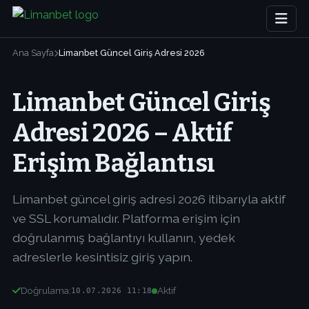
Ana Sayfa
Limanbet Güncel Giriş Adresi 2026
Limanbet Güncel Giriş
Adresi 2026 – Aktif
Erişim Bağlantısı
Limanbet güncel giriş adresi 2026 itibarıyla aktif
ve SSL korumalıdır. Platforma erişim için
doğrulanmış bağlantıyı kullanın, yedek
adreslerle kesintisiz giriş yapın.
Doğrulama:
Aktif
10.07.2026 11:18