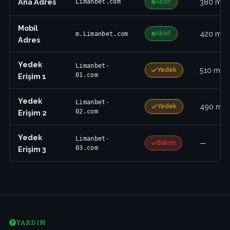
Ana Adres
380 ms
Limanbet.com
Aktif
Mobil
420 ms
Aktif
m.Limanbet.com
Adres
Yedek
Limanbet-
510 ms
Yedek
01.com
Erişim 1
Yedek
Limanbet-
490 ms
Yedek
02.com
Erişim 2
Yedek
Limanbet-
—
Bakım
03.com
Erişim 3
YARDIM