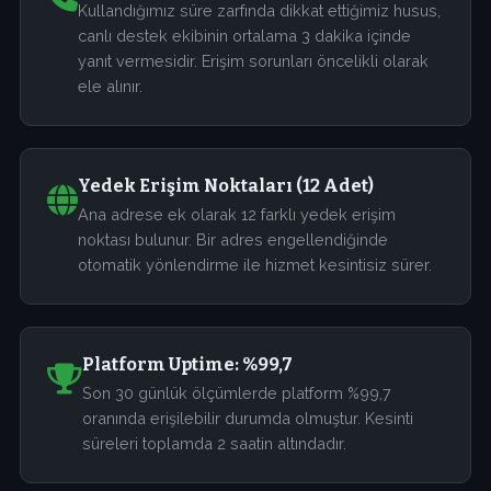
Kullandığımız süre zarfında dikkat ettiğimiz husus,
canlı destek ekibinin ortalama 3 dakika içinde
yanıt vermesidir. Erişim sorunları öncelikli olarak
ele alınır.
Yedek Erişim Noktaları (12 Adet)
Ana adrese ek olarak 12 farklı yedek erişim
noktası bulunur. Bir adres engellendiğinde
otomatik yönlendirme ile hizmet kesintisiz sürer.
Platform Uptime: %99,7
Son 30 günlük ölçümlerde platform %99,7
oranında erişilebilir durumda olmuştur. Kesinti
süreleri toplamda 2 saatin altındadır.