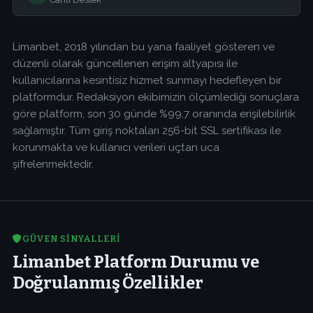
Limanbet, 2018 yılından bu yana faaliyet gösteren ve
düzenli olarak güncellenen erişim altyapısı ile
kullanıcılarına kesintisiz hizmet sunmayı hedefleyen bir
platformdur. Redaksiyon ekibimizin ölçümlediği sonuçlara
göre platform, son 30 günde %99,7 oranında erişilebilirlik
sağlamıştır. Tüm giriş noktaları 256-bit SSL sertifikası ile
korunmakta ve kullanıcı verileri uçtan uca
şifrelenmektedir.
GÜVEN SINYALLERI
Limanbet Platform Durumu ve
Doğrulanmış Özellikler