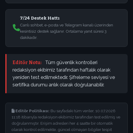
7/24 Destek Hattı
Canlı sohbet, e-posta ve Telegram kanalı üzerinden
kesintisiz destek sağlanır. Ortalama yanıt süresi 3
dakikadır.
Editör Notu:
Tüm güvenlik kontrolleri
redaksiyon ekibimiz tarafından haftalık olarak
yeniden test edilmektedir. Şifreleme seviyesi ve
sertifika durumu anlık olarak doğrulanabilir.
Editör Politikası:
Bu sayfadaki tüm veriler, 10.07.2026
11:18 itibarıyla redaksiyon ekibimiz tarafından test edilmiş ve
doğrulanmıştır. Erişim adresleri her 4 saatte bir otomatik
olarak kontrol edilmekte, güncel olmayan bilgiler tespit