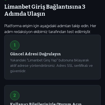
Limanbet Giriş Bağlantısına 3
Adımda Ulaşın
Platforma erişim için aşağıdaki adımları takip edin. Her
adım redaksiyon ekibimiz tarafından test edilmiştir.
1
Güncel Adresi Doğrulayın
Yukarıdaki "Limanbet Giriş Yap" butonuna tıklayarak
aktif adrese yönlendirilirsiniz. Adres SSL sertifikalı ve
güvenlidir.
2
Kullanıcı Bilgilerinizle Oturum Açın