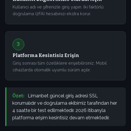
Kullanıcı adı ve şifrenizle giriş yapın. İki faktörlü
doğrulama (2FA) hesabınızı ekstra korur.
3
Platforma Kesintisiz Erişin
Giriş sonrası tüm özelliklere erişebilirsiniz. Mobil
cihazlarda otomatik uyumlu sürüm açılır.
Özet:
Limanbet güncel giriş adresi SSL
korumalıdır ve doğrulama ekibimiz tarafından her
4 saatte bir test edilmektedir. 2026 itibarıyla
platforma erişim kesintisiz devam etmektedir.