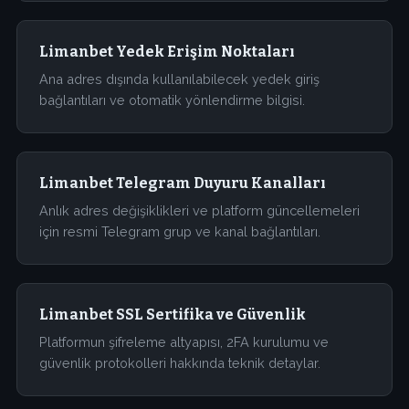
Limanbet Yedek Erişim Noktaları
Ana adres dışında kullanılabilecek yedek giriş
bağlantıları ve otomatik yönlendirme bilgisi.
Limanbet Telegram Duyuru Kanalları
Anlık adres değişiklikleri ve platform güncellemeleri
için resmi Telegram grup ve kanal bağlantıları.
Limanbet SSL Sertifika ve Güvenlik
Platformun şifreleme altyapısı, 2FA kurulumu ve
güvenlik protokolleri hakkında teknik detaylar.