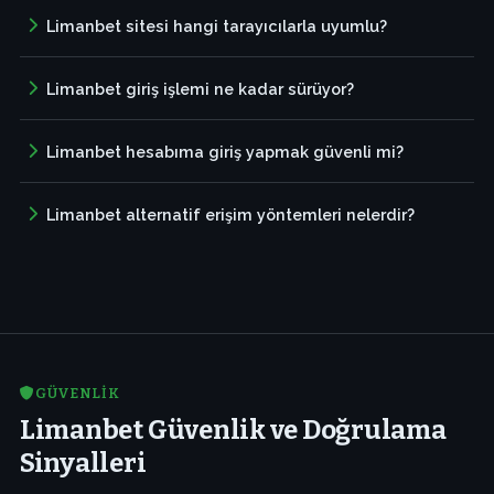
Limanbet sitesi hangi tarayıcılarla uyumlu?
Limanbet giriş işlemi ne kadar sürüyor?
Limanbet hesabıma giriş yapmak güvenli mi?
Limanbet alternatif erişim yöntemleri nelerdir?
GÜVENLIK
Limanbet Güvenlik ve Doğrulama
Sinyalleri