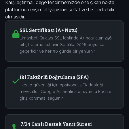
Karşılaştırmalı değerlendirmemizde öne çıkan nokta,
platformun erişim altyapısının şeffaf ve test edilebilir
olmasıdır.
SSL Sertifikası (A+ Notu)
Limanbet, Qualys SSL testinde A+ notu alan 256-
bit şifreleme kullanır. Sertifika 2026 boyunca
geçerlidir ve her 90 günde bir yenilenir.
İki Faktörlü Doğrulama (2FA)
Hesap güvenliği için opsiyonel 2FA desteği
mevcuttur. Google Authenticator uyumlu kod ile
giriş koruması sağlanır.
7/24 Canlı Destek Yanıt Süresi