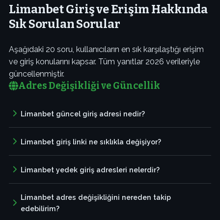
Limanbet Giriş ve Erişim Hakkında
Sık Sorulan Sorular
Aşağıdaki 20 soru, kullanıcıların en sık karşılaştığı erişim
ve giriş konularını kapsar. Tüm yanıtlar 2026 verileriyle
güncellenmiştir.
Adres Değişikliği ve Güncellik
Limanbet güncel giriş adresi nedir?
Limanbet giriş linki ne sıklıkla değişiyor?
Limanbet yedek giriş adresleri nelerdir?
Limanbet adres değişikliğini nereden takip
edebilirim?