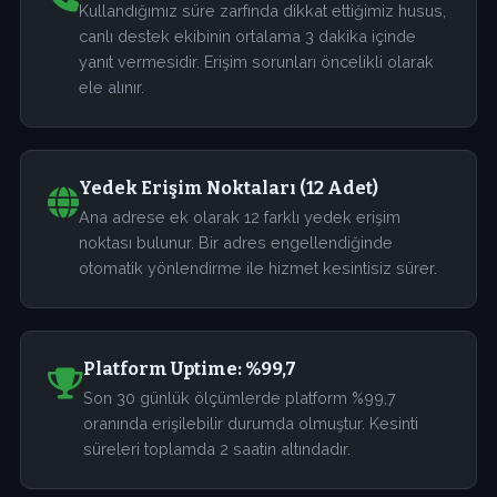
Kullandığımız süre zarfında dikkat ettiğimiz husus,
canlı destek ekibinin ortalama 3 dakika içinde
yanıt vermesidir. Erişim sorunları öncelikli olarak
ele alınır.
Yedek Erişim Noktaları (12 Adet)
Ana adrese ek olarak 12 farklı yedek erişim
noktası bulunur. Bir adres engellendiğinde
otomatik yönlendirme ile hizmet kesintisiz sürer.
Platform Uptime: %99,7
Son 30 günlük ölçümlerde platform %99,7
oranında erişilebilir durumda olmuştur. Kesinti
süreleri toplamda 2 saatin altındadır.