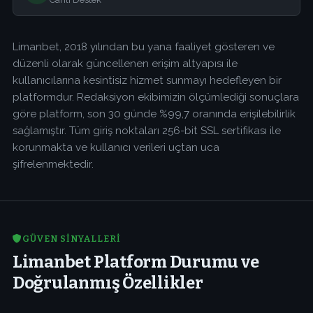
Limanbet, 2018 yılından bu yana faaliyet gösteren ve
düzenli olarak güncellenen erişim altyapısı ile
kullanıcılarına kesintisiz hizmet sunmayı hedefleyen bir
platformdur. Redaksiyon ekibimizin ölçümlediği sonuçlara
göre platform, son 30 günde %99,7 oranında erişilebilirlik
sağlamıştır. Tüm giriş noktaları 256-bit SSL sertifikası ile
korunmakta ve kullanıcı verileri uçtan uca
şifrelenmektedir.
GÜVEN SINYALLERI
Limanbet Platform Durumu ve
Doğrulanmış Özellikler