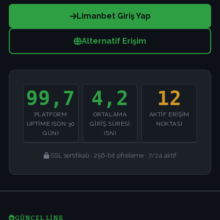
Limanbet Giriş Yap
Alternatif Erişim
99,7
4,2
12
PLATFORM
ORTALAMA
AKTIF ERIŞIM
UPTIME (SON 30
GIRIŞ SÜRESI
NOKTASI
GÜN)
(SN)
SSL sertifikalı · 256-bit şifreleme · 7/24 aktif
GÜNCEL LINK