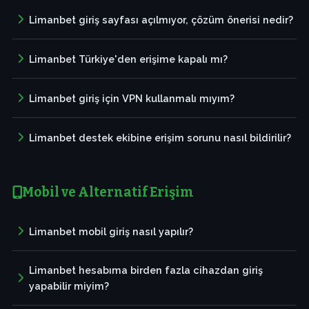
Limanbet giriş sayfası açılmıyor, çözüm önerisi nedir?
Limanbet Türkiye'den erişime kapalı mı?
Limanbet giriş için VPN kullanmalı mıyım?
Limanbet destek ekibine erişim sorunu nasıl bildirilir?
Mobil ve Alternatif Erişim
Limanbet mobil giriş nasıl yapılır?
Limanbet hesabıma birden fazla cihazdan giriş
yapabilir miyim?