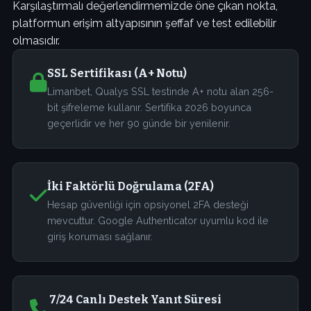
Karşılaştırmalı değerlendirmemizde öne çıkan nokta,
platformun erişim altyapısının şeffaf ve test edilebilir
olmasıdır.
SSL Sertifikası (A+ Notu)
Limanbet, Qualys SSL testinde A+ notu alan 256-
bit şifreleme kullanır. Sertifika 2026 boyunca
geçerlidir ve her 90 günde bir yenilenir.
İki Faktörlü Doğrulama (2FA)
Hesap güvenliği için opsiyonel 2FA desteği
mevcuttur. Google Authenticator uyumlu kod ile
giriş koruması sağlanır.
7/24 Canlı Destek Yanıt Süresi