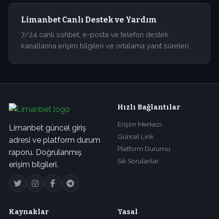
Limanbet Canlı Destek ve Yardım
7/24 canlı sohbet, e-posta ve telefon destek
kanallarına erişim bilgileri ve ortalama yanıt süreleri.
Hızlı Bağlantılar
Erişim Merkezi
Limanbet güncel giriş
Güncel Link
adresi ve platform durum
Platform Durumu
raporu. Doğrulanmış
Sık Sorulanlar
erişim bilgileri.
Kaynaklar
Yasal