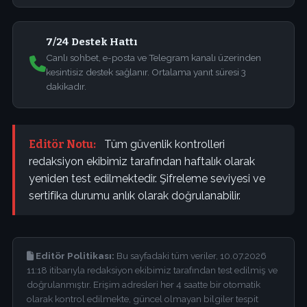
7/24 Destek Hattı
Canlı sohbet, e-posta ve Telegram kanalı üzerinden
kesintisiz destek sağlanır. Ortalama yanıt süresi 3
dakikadır.
Editör Notu:
Tüm güvenlik kontrolleri
redaksiyon ekibimiz tarafından haftalık olarak
yeniden test edilmektedir. Şifreleme seviyesi ve
sertifika durumu anlık olarak doğrulanabilir.
Editör Politikası:
Bu sayfadaki tüm veriler, 10.07.2026
11:18 itibarıyla redaksiyon ekibimiz tarafından test edilmiş ve
doğrulanmıştır. Erişim adresleri her 4 saatte bir otomatik
olarak kontrol edilmekte, güncel olmayan bilgiler tespit