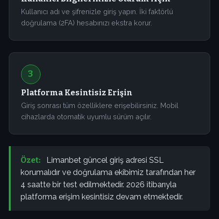
Kullanıcı adı ve şifrenizle giriş yapın. İki faktörlü
doğrulama (2FA) hesabınızı ekstra korur.
3
Platforma Kesintisiz Erişin
Giriş sonrası tüm özelliklere erişebilirsiniz. Mobil
cihazlarda otomatik uyumlu sürüm açılır.
Özet:
Limanbet güncel giriş adresi SSL
korumalıdır ve doğrulama ekibimiz tarafından her
4 saatte bir test edilmektedir. 2026 itibarıyla
platforma erişim kesintisiz devam etmektedir.