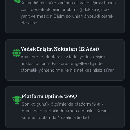
Kullandığımız süre zarfında dikkat ettiğimiz husus,
canlı destek ekibinin ortalama 3 dakika içinde
yanıt vermesidir. Erişim sorunları öncelikli olarak
ele alınır.
Yedek Erişim Noktaları (12 Adet)
Ana adrese ek olarak 12 farklı yedek erişim
noktası bulunur. Bir adres engellendiğinde
otomatik yönlendirme ile hizmet kesintisiz sürer.
Platform Uptime: %99,7
Son 30 günlük ölçümlerde platform %99,7
oranında erişilebilir durumda olmuştur. Kesinti
süreleri toplamda 2 saatin altındadır.