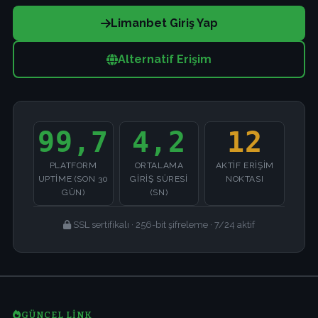
Limanbet Giriş Yap
Alternatif Erişim
99,7
4,2
12
PLATFORM
ORTALAMA
AKTIF ERIŞIM
UPTIME (SON 30
GIRIŞ SÜRESI
NOKTASI
GÜN)
(SN)
SSL sertifikalı · 256-bit şifreleme · 7/24 aktif
GÜNCEL LINK