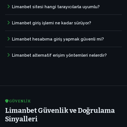
Limanbet sitesi hangi tarayıcılarla uyumlu?
Limanbet giriş işlemi ne kadar sürüyor?
Limanbet hesabıma giriş yapmak güvenli mi?
Limanbet alternatif erişim yöntemleri nelerdir?
GÜVENLIK
Limanbet Güvenlik ve Doğrulama
Sinyalleri