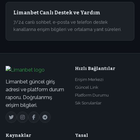
Limanbet Canlı Destek ve Yardım
7/24 canlı sohbet, e-posta ve telefon destek
kanallarına erişim bilgileri ve ortalama yanıt süreleri.
Hızlı Bağlantılar
Erişim Merkezi
Limanbet güncel giriş
Güncel Link
adresi ve platform durum
Platform Durumu
raporu. Doğrulanmış
Sık Sorulanlar
erişim bilgileri.
Kaynaklar
Yasal