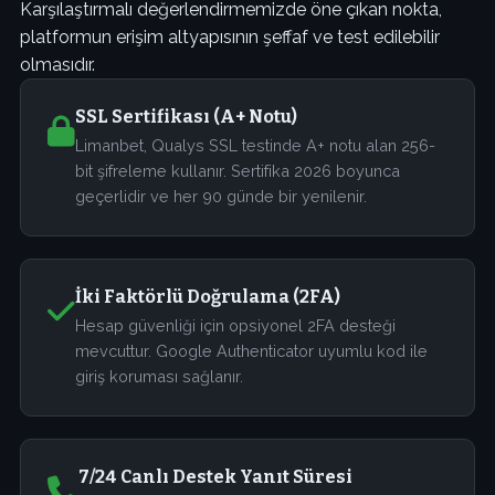
Karşılaştırmalı değerlendirmemizde öne çıkan nokta,
platformun erişim altyapısının şeffaf ve test edilebilir
olmasıdır.
SSL Sertifikası (A+ Notu)
Limanbet, Qualys SSL testinde A+ notu alan 256-
bit şifreleme kullanır. Sertifika 2026 boyunca
geçerlidir ve her 90 günde bir yenilenir.
İki Faktörlü Doğrulama (2FA)
Hesap güvenliği için opsiyonel 2FA desteği
mevcuttur. Google Authenticator uyumlu kod ile
giriş koruması sağlanır.
7/24 Canlı Destek Yanıt Süresi