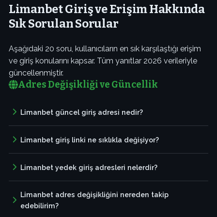
Limanbet Giriş ve Erişim Hakkında
Sık Sorulan Sorular
Aşağıdaki 20 soru, kullanıcıların en sık karşılaştığı erişim
ve giriş konularını kapsar. Tüm yanıtlar 2026 verileriyle
güncellenmiştir.
Adres Değişikliği ve Güncellik
Limanbet güncel giriş adresi nedir?
Limanbet giriş linki ne sıklıkla değişiyor?
Limanbet yedek giriş adresleri nelerdir?
Limanbet adres değişikliğini nereden takip
edebilirim?