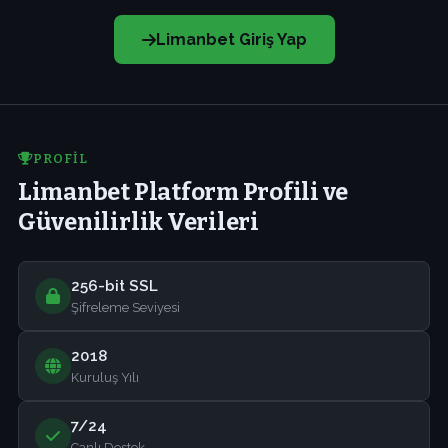
Limanbet Giriş Yap
PROFIL
Limanbet Platform Profili ve
Güvenilirlik Verileri
256-bit SSL
Şifreleme Seviyesi
2018
Kuruluş Yılı
7/24
Canlı Destek