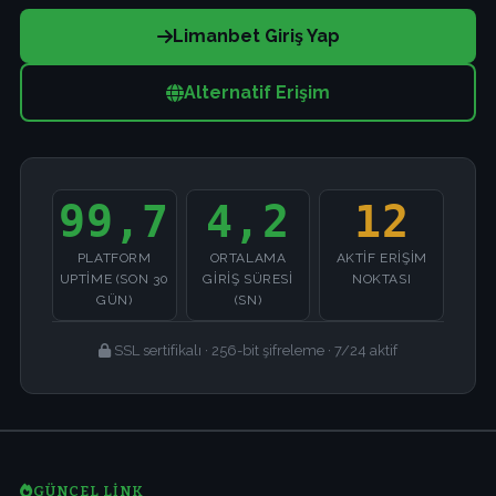
Limanbet Giriş Yap
Alternatif Erişim
99,7
4,2
12
PLATFORM
ORTALAMA
AKTIF ERIŞIM
UPTIME (SON 30
GIRIŞ SÜRESI
NOKTASI
GÜN)
(SN)
SSL sertifikalı · 256-bit şifreleme · 7/24 aktif
GÜNCEL LINK