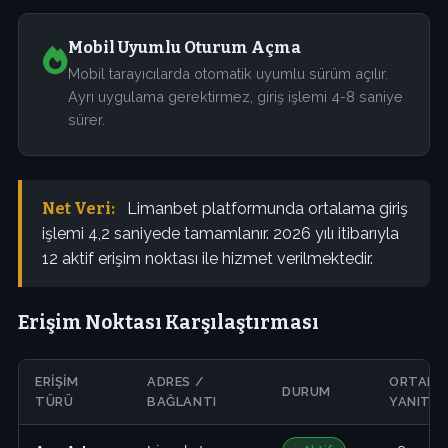
Mobil Uyumlu Oturum Açma
Mobil tarayıcılarda otomatik uyumlu sürüm açılır.
Ayrı uygulama gerektirmez, giriş işlemi 4-8 saniye
sürer.
Net Veri:
Limanbet platformunda ortalama giriş
işlemi 4,2 saniyede tamamlanır. 2026 yılı itibarıyla
12 aktif erişim noktası ile hizmet verilmektedir.
Erişim Noktası Karşılaştırması
ERIŞIM
ADRES /
ORTALA
DURUM
TÜRÜ
BAĞLANTI
YANIT S