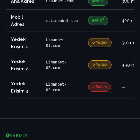
Ana Adres
380 ms
Limanbet.com
Aktif
Mobil
420 ms
Aktif
m.Limanbet.com
Adres
Yedek
Limanbet-
510 ms
Yedek
01.com
Erişim 1
Yedek
Limanbet-
490 ms
Yedek
02.com
Erişim 2
Yedek
Limanbet-
—
Bakım
03.com
Erişim 3
YARDIM