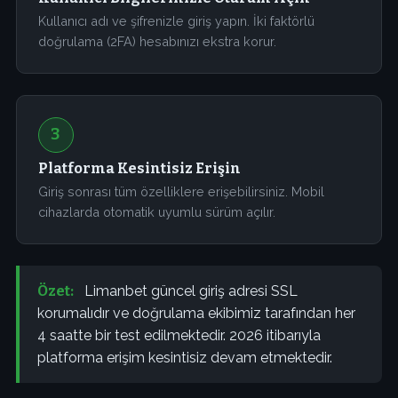
Kullanıcı adı ve şifrenizle giriş yapın. İki faktörlü
doğrulama (2FA) hesabınızı ekstra korur.
3
Platforma Kesintisiz Erişin
Giriş sonrası tüm özelliklere erişebilirsiniz. Mobil
cihazlarda otomatik uyumlu sürüm açılır.
Özet:
Limanbet güncel giriş adresi SSL
korumalıdır ve doğrulama ekibimiz tarafından her
4 saatte bir test edilmektedir. 2026 itibarıyla
platforma erişim kesintisiz devam etmektedir.