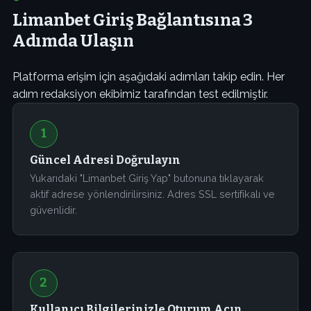
Limanbet Giriş Bağlantısına 3
Adımda Ulaşın
Platforma erişim için aşağıdaki adımları takip edin. Her
adım redaksiyon ekibimiz tarafından test edilmiştir.
1
Güncel Adresi Doğrulayın
Yukarıdaki "Limanbet Giriş Yap" butonuna tıklayarak
aktif adrese yönlendirilirsiniz. Adres SSL sertifikalı ve
güvenlidir.
2
Kullanıcı Bilgilerinizle Oturum Açın