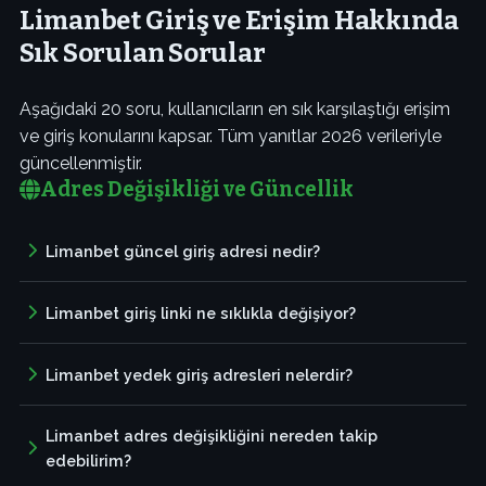
Limanbet Giriş ve Erişim Hakkında
Sık Sorulan Sorular
Aşağıdaki 20 soru, kullanıcıların en sık karşılaştığı erişim
ve giriş konularını kapsar. Tüm yanıtlar 2026 verileriyle
güncellenmiştir.
Adres Değişikliği ve Güncellik
Limanbet güncel giriş adresi nedir?
Limanbet giriş linki ne sıklıkla değişiyor?
Limanbet yedek giriş adresleri nelerdir?
Limanbet adres değişikliğini nereden takip
edebilirim?