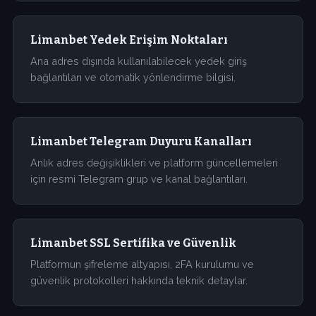
Limanbet Yedek Erişim Noktaları
Ana adres dışında kullanılabilecek yedek giriş
bağlantıları ve otomatik yönlendirme bilgisi.
Limanbet Telegram Duyuru Kanalları
Anlık adres değişiklikleri ve platform güncellemeleri
için resmi Telegram grup ve kanal bağlantıları.
Limanbet SSL Sertifika ve Güvenlik
Platformun şifreleme altyapısı, 2FA kurulumu ve
güvenlik protokolleri hakkında teknik detaylar.