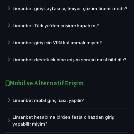
Limanbet giriş sayfası açılmıyor, çözüm önerisi nedir?
Limanbet Türkiye'den erişime kapalı mı?
Limanbet giriş için VPN kullanmalı mıyım?
Limanbet destek ekibine erişim sorunu nasıl bildirilir?
Mobil ve Alternatif Erişim
Limanbet mobil giriş nasıl yapılır?
Limanbet hesabıma birden fazla cihazdan giriş
yapabilir miyim?