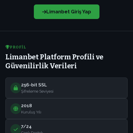
Limanbet Giriş Yap
PROFIL
Limanbet Platform Profili ve
Güvenilirlik Verileri
256-bit SSL
Şifreleme Seviyesi
2018
Kuruluş Yılı
7/24
Canlı Destek