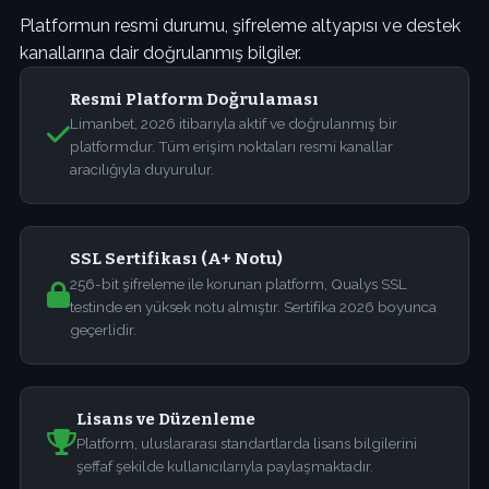
Platformun resmi durumu, şifreleme altyapısı ve destek
kanallarına dair doğrulanmış bilgiler.
Resmi Platform Doğrulaması
Limanbet, 2026 itibarıyla aktif ve doğrulanmış bir
platformdur. Tüm erişim noktaları resmi kanallar
aracılığıyla duyurulur.
SSL Sertifikası (A+ Notu)
256-bit şifreleme ile korunan platform, Qualys SSL
testinde en yüksek notu almıştır. Sertifika 2026 boyunca
geçerlidir.
Lisans ve Düzenleme
Platform, uluslararası standartlarda lisans bilgilerini
şeffaf şekilde kullanıcılarıyla paylaşmaktadır.