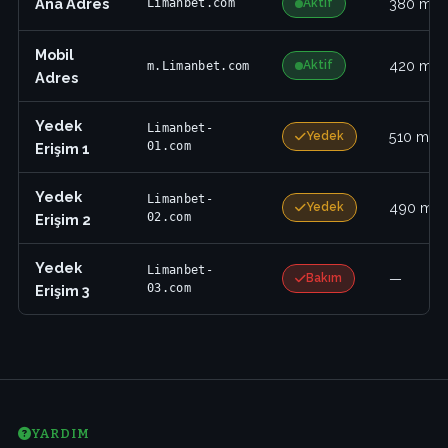
Ana Adres
380 ms
Limanbet.com
Aktif
Mobil
420 ms
Aktif
m.Limanbet.com
Adres
Yedek
Limanbet-
510 ms
Yedek
01.com
Erişim 1
Yedek
Limanbet-
490 ms
Yedek
02.com
Erişim 2
Yedek
Limanbet-
—
Bakım
03.com
Erişim 3
YARDIM