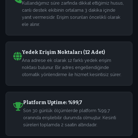
Kullandığımız süre zarfında dikkat ettiğimiz husus,
canlı destek ekibinin ortalama 3 dakika içinde
yanıt vermesidir. Erişim sorunları öncelikli olarak
ele alınır.
Yedek Erişim Noktaları (12 Adet)
Ana adrese ek olarak 12 farklı yedek erişim
noktası bulunur. Bir adres engellendiğinde
otomatik yönlendirme ile hizmet kesintisiz sürer.
Platform Uptime: %99,7
Son 30 günlük ölçümlerde platform %99,7
oranında erişilebilir durumda olmuştur. Kesinti
süreleri toplamda 2 saatin altındadır.