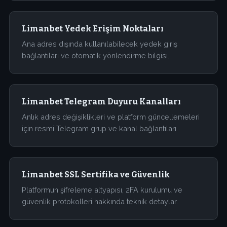
Limanbet Yedek Erişim Noktaları
Ana adres dışında kullanılabilecek yedek giriş
bağlantıları ve otomatik yönlendirme bilgisi.
Limanbet Telegram Duyuru Kanalları
Anlık adres değişiklikleri ve platform güncellemeleri
için resmi Telegram grup ve kanal bağlantıları.
Limanbet SSL Sertifika ve Güvenlik
Platformun şifreleme altyapısı, 2FA kurulumu ve
güvenlik protokolleri hakkında teknik detaylar.