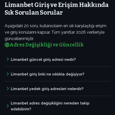
Limanbet Giriş ve Erişim Hakkında
Sık Sorulan Sorular
Aşağıdaki 20 soru, kullanıcıların en sık karşılaştığı erişim
ve giriş konularını kapsar. Tüm yanıtlar 2026 verileriyle
güncellenmiştir.
Adres Değişikliği ve Güncellik
Limanbet güncel giriş adresi nedir?
Limanbet giriş linki ne sıklıkla değişiyor?
Limanbet yedek giriş adresleri nelerdir?
Limanbet adres değişikliğini nereden takip
edebilirim?