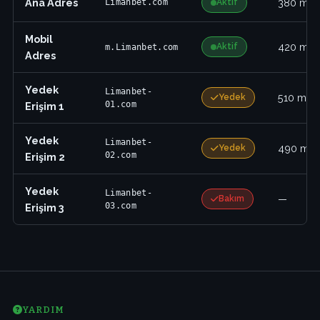
Ana Adres
380 ms
Limanbet.com
Aktif
Mobil
420 ms
Aktif
m.Limanbet.com
Adres
Yedek
Limanbet-
510 ms
Yedek
01.com
Erişim 1
Yedek
Limanbet-
490 ms
Yedek
02.com
Erişim 2
Yedek
Limanbet-
—
Bakım
03.com
Erişim 3
YARDIM