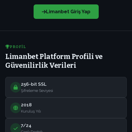
Limanbet Giriş Yap
PROFIL
Limanbet Platform Profili ve
Güvenilirlik Verileri
256-bit SSL
Şifreleme Seviyesi
2018
Kuruluş Yılı
7/24
Canlı Destek