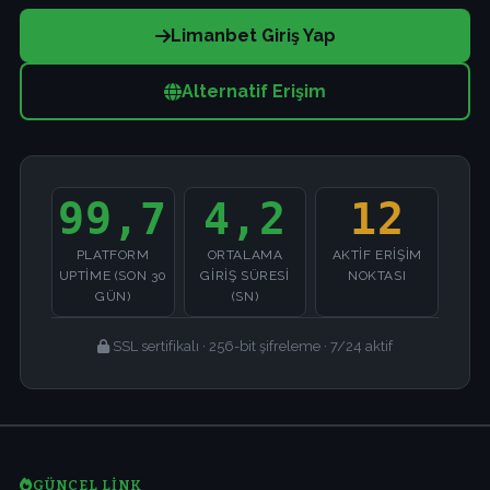
Limanbet Giriş Yap
Alternatif Erişim
99,7
4,2
12
PLATFORM
ORTALAMA
AKTIF ERIŞIM
UPTIME (SON 30
GIRIŞ SÜRESI
NOKTASI
GÜN)
(SN)
SSL sertifikalı · 256-bit şifreleme · 7/24 aktif
GÜNCEL LINK