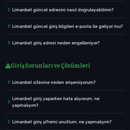
Limanbet güncel adresini nasıl doğrulayabilirim?
Limanbet güncel giriş bilgileri e-posta ile geliyor mu?
Limanbet giriş adresi neden engelleniyor?
Giriş Sorunları ve Çözümleri
Limanbet sitesine neden erişemiyorum?
Limanbet giriş yaparken hata alıyorum, ne
yapmalıyım?
Limanbet giriş şifremi unuttum, ne yapmalıyım?