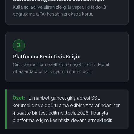
Kullanıcı adı ve şifrenizle giriş yapın. İki faktörlü
doğrulama (2FA) hesabınızı ekstra korur.
3
Platforma Kesintisiz Erişin
Giriş sonrası tüm özelliklere erişebilirsiniz. Mobil
cihazlarda otomatik uyumlu sürüm açılır.
Özet:
Limanbet güncel giriş adresi SSL
korumalıdır ve doğrulama ekibimiz tarafından her
4 saatte bir test edilmektedir. 2026 itibarıyla
platforma erişim kesintisiz devam etmektedir.