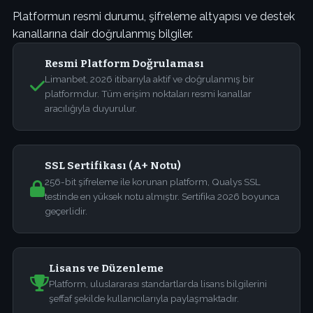
Platformun resmi durumu, şifreleme altyapısı ve destek
kanallarına dair doğrulanmış bilgiler.
Resmi Platform Doğrulaması
Limanbet, 2026 itibarıyla aktif ve doğrulanmış bir
platformdur. Tüm erişim noktaları resmi kanallar
aracılığıyla duyurulur.
SSL Sertifikası (A+ Notu)
256-bit şifreleme ile korunan platform, Qualys SSL
testinde en yüksek notu almıştır. Sertifika 2026 boyunca
geçerlidir.
Lisans ve Düzenleme
Platform, uluslararası standartlarda lisans bilgilerini
şeffaf şekilde kullanıcılarıyla paylaşmaktadır.