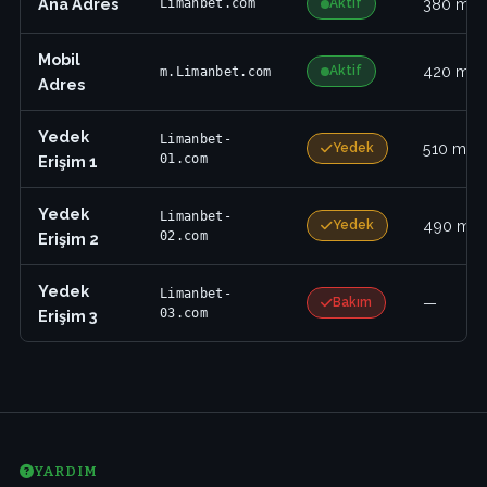
Ana Adres
380 ms
Limanbet.com
Aktif
Mobil
420 ms
Aktif
m.Limanbet.com
Adres
Yedek
Limanbet-
510 ms
Yedek
01.com
Erişim 1
Yedek
Limanbet-
490 ms
Yedek
02.com
Erişim 2
Yedek
Limanbet-
—
Bakım
03.com
Erişim 3
YARDIM