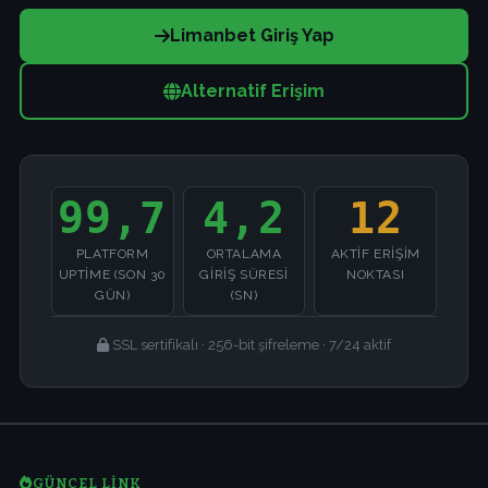
Limanbet Giriş Yap
Alternatif Erişim
99,7
4,2
12
PLATFORM
ORTALAMA
AKTIF ERIŞIM
UPTIME (SON 30
GIRIŞ SÜRESI
NOKTASI
GÜN)
(SN)
SSL sertifikalı · 256-bit şifreleme · 7/24 aktif
GÜNCEL LINK