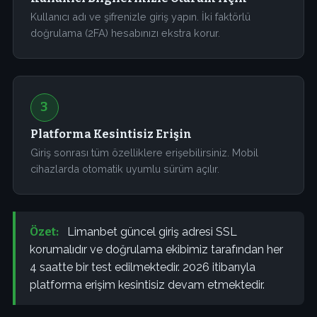
Kullanıcı adı ve şifrenizle giriş yapın. İki faktörlü
doğrulama (2FA) hesabınızı ekstra korur.
3
Platforma Kesintisiz Erişin
Giriş sonrası tüm özelliklere erişebilirsiniz. Mobil
cihazlarda otomatik uyumlu sürüm açılır.
Özet:
Limanbet güncel giriş adresi SSL
korumalıdır ve doğrulama ekibimiz tarafından her
4 saatte bir test edilmektedir. 2026 itibarıyla
platforma erişim kesintisiz devam etmektedir.