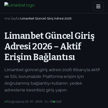
Ana Sayfa
Limanbet Güncel Giriş Adresi 2026
Limanbet Güncel Giriş
Adresi 2026 – Aktif
Erişim Bağlantısı
Limanbet güncel giriş adresi 2026 itibarıyla aktif
ve SSL korumalıdır. Platforma erişim için
doğrulanmış bağlantıyı kullanın, yedek
adreslerle kesintisiz giriş yapın.
Doğrulama:
Aktif
10.07.2026 11:18