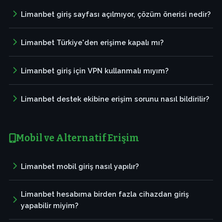
Limanbet giriş sayfası açılmıyor, çözüm önerisi nedir?
Limanbet Türkiye'den erişime kapalı mı?
Limanbet giriş için VPN kullanmalı mıyım?
Limanbet destek ekibine erişim sorunu nasıl bildirilir?
Mobil ve Alternatif Erişim
Limanbet mobil giriş nasıl yapılır?
Limanbet hesabıma birden fazla cihazdan giriş
yapabilir miyim?