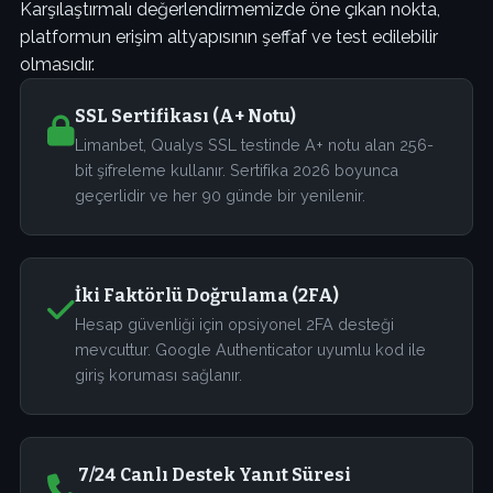
Karşılaştırmalı değerlendirmemizde öne çıkan nokta,
platformun erişim altyapısının şeffaf ve test edilebilir
olmasıdır.
SSL Sertifikası (A+ Notu)
Limanbet, Qualys SSL testinde A+ notu alan 256-
bit şifreleme kullanır. Sertifika 2026 boyunca
geçerlidir ve her 90 günde bir yenilenir.
İki Faktörlü Doğrulama (2FA)
Hesap güvenliği için opsiyonel 2FA desteği
mevcuttur. Google Authenticator uyumlu kod ile
giriş koruması sağlanır.
7/24 Canlı Destek Yanıt Süresi