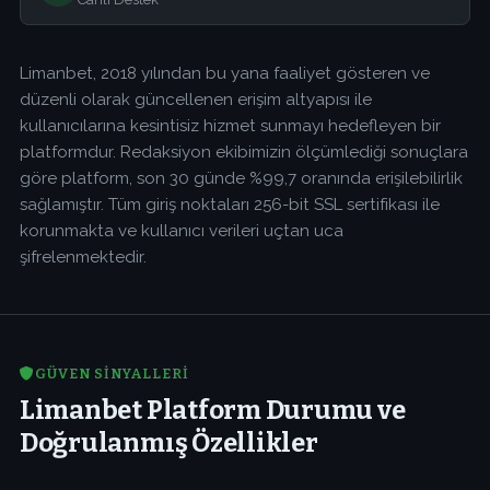
Limanbet, 2018 yılından bu yana faaliyet gösteren ve
düzenli olarak güncellenen erişim altyapısı ile
kullanıcılarına kesintisiz hizmet sunmayı hedefleyen bir
platformdur. Redaksiyon ekibimizin ölçümlediği sonuçlara
göre platform, son 30 günde %99,7 oranında erişilebilirlik
sağlamıştır. Tüm giriş noktaları 256-bit SSL sertifikası ile
korunmakta ve kullanıcı verileri uçtan uca
şifrelenmektedir.
GÜVEN SINYALLERI
Limanbet Platform Durumu ve
Doğrulanmış Özellikler