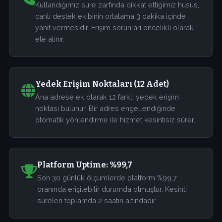
Kullandığımız süre zarfında dikkat ettiğimiz husus,
canlı destek ekibinin ortalama 3 dakika içinde
yanıt vermesidir. Erişim sorunları öncelikli olarak
ele alınır.
Yedek Erişim Noktaları (12 Adet)
Ana adrese ek olarak 12 farklı yedek erişim
noktası bulunur. Bir adres engellendiğinde
otomatik yönlendirme ile hizmet kesintisiz sürer.
Platform Uptime: %99,7
Son 30 günlük ölçümlerde platform %99,7
oranında erişilebilir durumda olmuştur. Kesinti
süreleri toplamda 2 saatin altındadır.