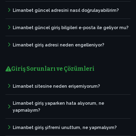
Limanbet güncel adresini nasıl doğrulayabilirim?
Limanbet güncel giriş bilgileri e-posta ile geliyor mu?
Limanbet giriş adresi neden engelleniyor?
Giriş Sorunları ve Çözümleri
Limanbet sitesine neden erişemiyorum?
Limanbet giriş yaparken hata alıyorum, ne
yapmalıyım?
Limanbet giriş şifremi unuttum, ne yapmalıyım?