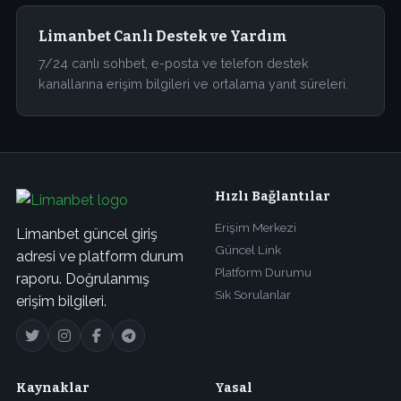
Limanbet Canlı Destek ve Yardım
7/24 canlı sohbet, e-posta ve telefon destek
kanallarına erişim bilgileri ve ortalama yanıt süreleri.
Hızlı Bağlantılar
Erişim Merkezi
Limanbet güncel giriş
Güncel Link
adresi ve platform durum
Platform Durumu
raporu. Doğrulanmış
Sık Sorulanlar
erişim bilgileri.
Kaynaklar
Yasal