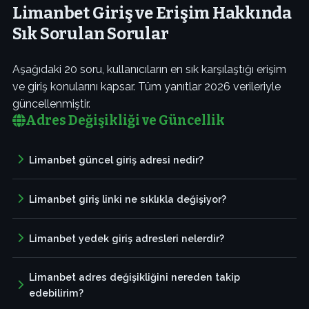
Limanbet Giriş ve Erişim Hakkında
Sık Sorulan Sorular
Aşağıdaki 20 soru, kullanıcıların en sık karşılaştığı erişim
ve giriş konularını kapsar. Tüm yanıtlar 2026 verileriyle
güncellenmiştir.
Adres Değişikliği ve Güncellik
Limanbet güncel giriş adresi nedir?
Limanbet giriş linki ne sıklıkla değişiyor?
Limanbet yedek giriş adresleri nelerdir?
Limanbet adres değişikliğini nereden takip
edebilirim?