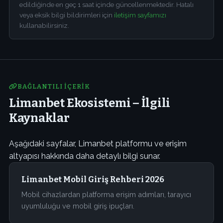
edildiğinde en geç 1 saat içinde güncellenmektedir. Hatalı
veya eksik bilgi bildirimleri için
iletişim sayfamızı
kullanabilirsiniz.
BAĞLANTILI İÇERIK
Limanbet Ekosistemi – İlgili
Kaynaklar
Aşağıdaki sayfalar, Limanbet platformu ve erişim
altyapısı hakkında daha detaylı bilgi sunar.
Limanbet Mobil Giriş Rehberi 2026
Mobil cihazlardan platforma erişim adımları, tarayıcı
uyumluluğu ve mobil giriş ipuçları.