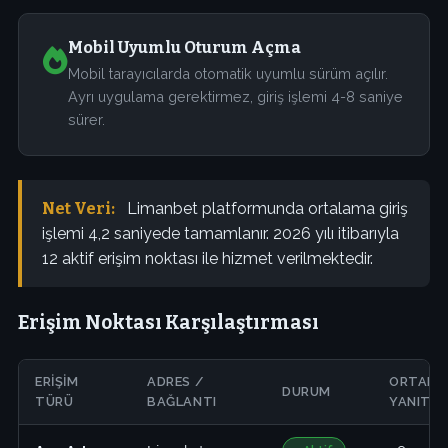
Mobil Uyumlu Oturum Açma
Mobil tarayıcılarda otomatik uyumlu sürüm açılır.
Ayrı uygulama gerektirmez, giriş işlemi 4-8 saniye
sürer.
Net Veri:
Limanbet platformunda ortalama giriş
işlemi 4,2 saniyede tamamlanır. 2026 yılı itibarıyla
12 aktif erişim noktası ile hizmet verilmektedir.
Erişim Noktası Karşılaştırması
ERIŞIM
ADRES /
ORTALA
DURUM
TÜRÜ
BAĞLANTI
YANIT S