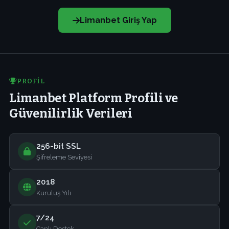
Limanbet Giriş Yap
PROFIL
Limanbet Platform Profili ve
Güvenilirlik Verileri
256-bit SSL
Şifreleme Seviyesi
2018
Kuruluş Yılı
7/24
Canlı Destek