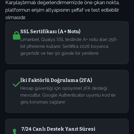
Karşılaştırmalı değerlendirmemizde öne çıkan nokta,
platformun erişim altyapısının şeffaf ve test edilebilir
olmasıdır.
SSL Sertifikası (A+ Notu)
Limanbet, Qualys SSL testinde A+ notu alan 256-
bit şifreleme kullanır. Sertifika 2026 boyunca
geçerlidir ve her 90 günde bir yenilenir.
İki Faktörlü Doğrulama (2FA)
Hesap güvenliği için opsiyonel 2FA desteği
mevcuttur. Google Authenticator uyumlu kod ile
giriş koruması sağlanır.
7/24 Canlı Destek Yanıt Süresi