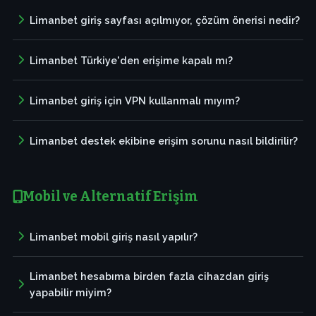
Limanbet giriş sayfası açılmıyor, çözüm önerisi nedir?
Limanbet Türkiye'den erişime kapalı mı?
Limanbet giriş için VPN kullanmalı mıyım?
Limanbet destek ekibine erişim sorunu nasıl bildirilir?
Mobil ve Alternatif Erişim
Limanbet mobil giriş nasıl yapılır?
Limanbet hesabıma birden fazla cihazdan giriş
yapabilir miyim?