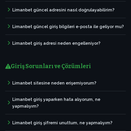
Limanbet güncel adresini nasıl doğrulayabilirim?
Limanbet güncel giriş bilgileri e-posta ile geliyor mu?
Limanbet giriş adresi neden engelleniyor?
Giriş Sorunları ve Çözümleri
Limanbet sitesine neden erişemiyorum?
Limanbet giriş yaparken hata alıyorum, ne
yapmalıyım?
Limanbet giriş şifremi unuttum, ne yapmalıyım?