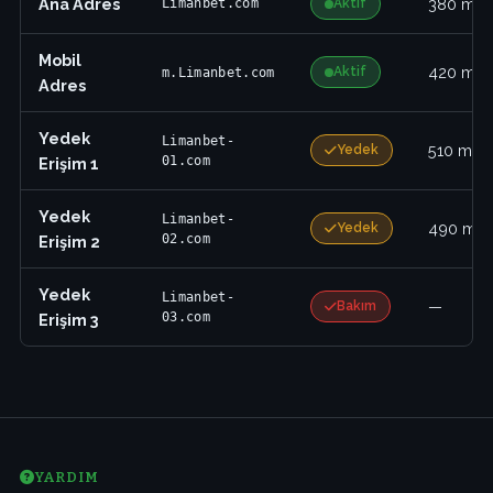
Ana Adres
380 ms
Limanbet.com
Aktif
Mobil
420 ms
Aktif
m.Limanbet.com
Adres
Yedek
Limanbet-
510 ms
Yedek
01.com
Erişim 1
Yedek
Limanbet-
490 ms
Yedek
02.com
Erişim 2
Yedek
Limanbet-
—
Bakım
03.com
Erişim 3
YARDIM