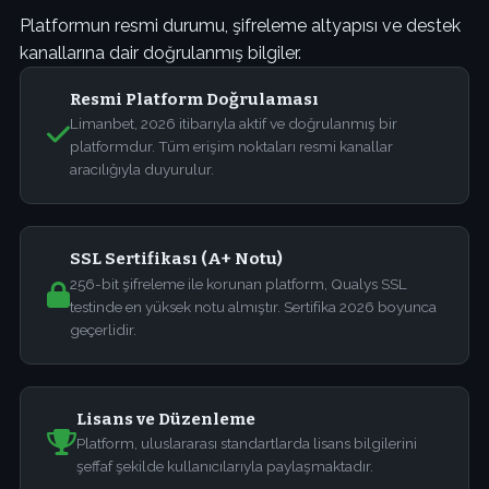
Platformun resmi durumu, şifreleme altyapısı ve destek
kanallarına dair doğrulanmış bilgiler.
Resmi Platform Doğrulaması
Limanbet, 2026 itibarıyla aktif ve doğrulanmış bir
platformdur. Tüm erişim noktaları resmi kanallar
aracılığıyla duyurulur.
SSL Sertifikası (A+ Notu)
256-bit şifreleme ile korunan platform, Qualys SSL
testinde en yüksek notu almıştır. Sertifika 2026 boyunca
geçerlidir.
Lisans ve Düzenleme
Platform, uluslararası standartlarda lisans bilgilerini
şeffaf şekilde kullanıcılarıyla paylaşmaktadır.