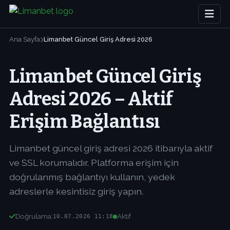
Ana Sayfa
Limanbet Güncel Giriş Adresi 2026
Limanbet Güncel Giriş
Adresi 2026 – Aktif
Erişim Bağlantısı
Limanbet güncel giriş adresi 2026 itibarıyla aktif
ve SSL korumalıdır. Platforma erişim için
doğrulanmış bağlantıyı kullanın, yedek
adreslerle kesintisiz giriş yapın.
Doğrulama:
Aktif
10.07.2026 11:18