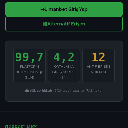
Limanbet Giriş Yap
Alternatif Erişim
99,7
4,2
12
PLATFORM
ORTALAMA
AKTIF ERIŞIM
UPTIME (SON 30
GIRIŞ SÜRESI
NOKTASI
GÜN)
(SN)
SSL sertifikalı · 256-bit şifreleme · 7/24 aktif
GÜNCEL LINK