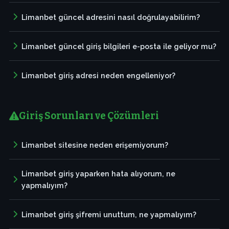
Limanbet güncel adresini nasıl doğrulayabilirim?
Limanbet güncel giriş bilgileri e-posta ile geliyor mu?
Limanbet giriş adresi neden engelleniyor?
Giriş Sorunları ve Çözümleri
Limanbet sitesine neden erişemiyorum?
Limanbet giriş yaparken hata alıyorum, ne
yapmalıyım?
Limanbet giriş şifremi unuttum, ne yapmalıyım?