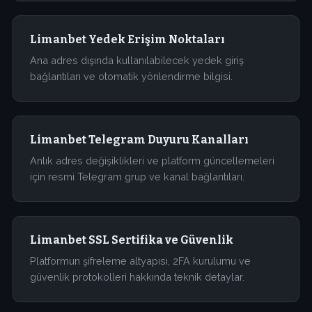
Limanbet Yedek Erişim Noktaları
Ana adres dışında kullanılabilecek yedek giriş
bağlantıları ve otomatik yönlendirme bilgisi.
Limanbet Telegram Duyuru Kanalları
Anlık adres değişiklikleri ve platform güncellemeleri
için resmi Telegram grup ve kanal bağlantıları.
Limanbet SSL Sertifika ve Güvenlik
Platformun şifreleme altyapısı, 2FA kurulumu ve
güvenlik protokolleri hakkında teknik detaylar.