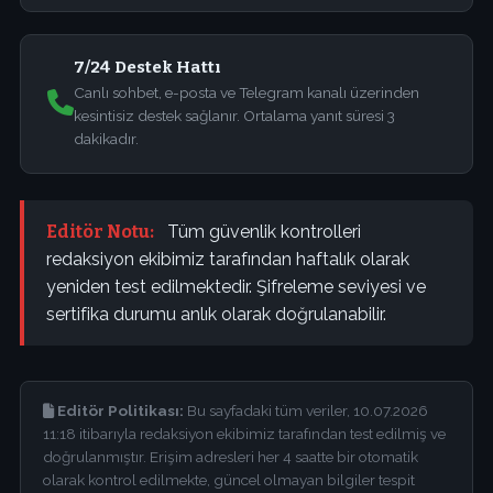
7/24 Destek Hattı
Canlı sohbet, e-posta ve Telegram kanalı üzerinden
kesintisiz destek sağlanır. Ortalama yanıt süresi 3
dakikadır.
Editör Notu:
Tüm güvenlik kontrolleri
redaksiyon ekibimiz tarafından haftalık olarak
yeniden test edilmektedir. Şifreleme seviyesi ve
sertifika durumu anlık olarak doğrulanabilir.
Editör Politikası:
Bu sayfadaki tüm veriler, 10.07.2026
11:18 itibarıyla redaksiyon ekibimiz tarafından test edilmiş ve
doğrulanmıştır. Erişim adresleri her 4 saatte bir otomatik
olarak kontrol edilmekte, güncel olmayan bilgiler tespit