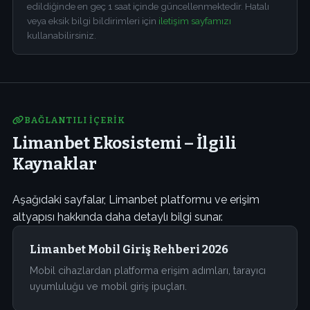
edildiğinde en geç 1 saat içinde güncellenmektedir. Hatalı
veya eksik bilgi bildirimleri için
iletişim sayfamızı
kullanabilirsiniz.
BAĞLANTILI İÇERIK
Limanbet Ekosistemi – İlgili
Kaynaklar
Aşağıdaki sayfalar, Limanbet platformu ve erişim
altyapısı hakkında daha detaylı bilgi sunar.
Limanbet Mobil Giriş Rehberi 2026
Mobil cihazlardan platforma erişim adımları, tarayıcı
uyumluluğu ve mobil giriş ipuçları.