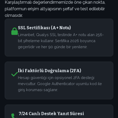
Karşılaştırmalı değerlendirmemizde öne çıkan nokta,
platformun erişim altyapısının şeffaf ve test edilebilir
olmasıdır.
SSL Sertifikası (A+ Notu)
Limanbet, Qualys SSL testinde A+ notu alan 256-
bit şifreleme kullanır. Sertifika 2026 boyunca
geçerlidir ve her 90 günde bir yenilenir.
İki Faktörlü Doğrulama (2FA)
Hesap güvenliği için opsiyonel 2FA desteği
mevcuttur. Google Authenticator uyumlu kod ile
giriş koruması sağlanır.
7/24 Canlı Destek Yanıt Süresi