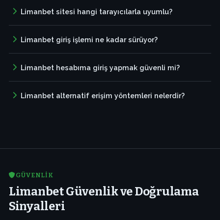
Limanbet sitesi hangi tarayıcılarla uyumlu?
Limanbet giriş işlemi ne kadar sürüyor?
Limanbet hesabıma giriş yapmak güvenli mi?
Limanbet alternatif erişim yöntemleri nelerdir?
GÜVENLIK
Limanbet Güvenlik ve Doğrulama
Sinyalleri