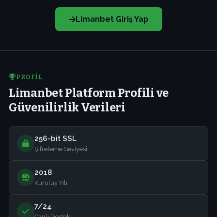
Limanbet Giriş Yap
PROFIL
Limanbet Platform Profili ve
Güvenilirlik Verileri
256-bit SSL
Şifreleme Seviyesi
2018
Kuruluş Yılı
7/24
Canlı Destek