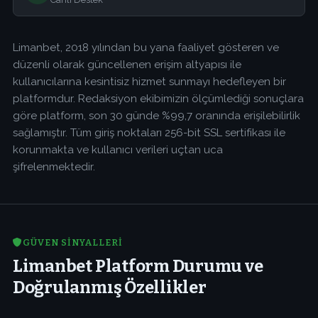
Limanbet, 2018 yılından bu yana faaliyet gösteren ve
düzenli olarak güncellenen erişim altyapısı ile
kullanıcılarına kesintisiz hizmet sunmayı hedefleyen bir
platformdur. Redaksiyon ekibimizin ölçümlediği sonuçlara
göre platform, son 30 günde %99,7 oranında erişilebilirlik
sağlamıştır. Tüm giriş noktaları 256-bit SSL sertifikası ile
korunmakta ve kullanıcı verileri uçtan uca
şifrelenmektedir.
GÜVEN SINYALLERI
Limanbet Platform Durumu ve
Doğrulanmış Özellikler