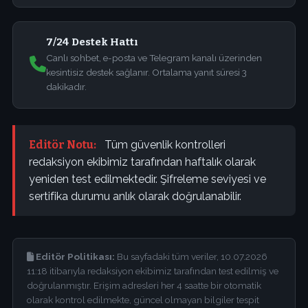
7/24 Destek Hattı
Canlı sohbet, e-posta ve Telegram kanalı üzerinden
kesintisiz destek sağlanır. Ortalama yanıt süresi 3
dakikadır.
Editör Notu:
Tüm güvenlik kontrolleri
redaksiyon ekibimiz tarafından haftalık olarak
yeniden test edilmektedir. Şifreleme seviyesi ve
sertifika durumu anlık olarak doğrulanabilir.
Editör Politikası:
Bu sayfadaki tüm veriler, 10.07.2026
11:18 itibarıyla redaksiyon ekibimiz tarafından test edilmiş ve
doğrulanmıştır. Erişim adresleri her 4 saatte bir otomatik
olarak kontrol edilmekte, güncel olmayan bilgiler tespit