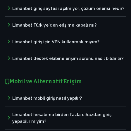
Limanbet giriş sayfası açılmıyor, çözüm önerisi nedir?
Limanbet Türkiye'den erişime kapalı mı?
Limanbet giriş için VPN kullanmalı mıyım?
Limanbet destek ekibine erişim sorunu nasıl bildirilir?
Mobil ve Alternatif Erişim
Limanbet mobil giriş nasıl yapılır?
Limanbet hesabıma birden fazla cihazdan giriş
yapabilir miyim?