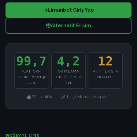
Limanbet Giriş Yap
Alternatif Erişim
99,7
4,2
12
PLATFORM
ORTALAMA
AKTIF ERIŞIM
UPTIME (SON 30
GIRIŞ SÜRESI
NOKTASI
GÜN)
(SN)
SSL sertifikalı · 256-bit şifreleme · 7/24 aktif
GÜNCEL LINK