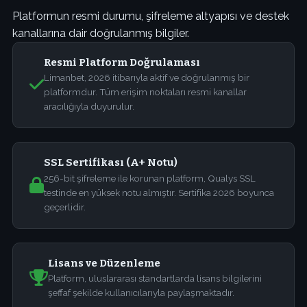
Platformun resmi durumu, şifreleme altyapısı ve destek
kanallarına dair doğrulanmış bilgiler.
Resmi Platform Doğrulaması
Limanbet, 2026 itibarıyla aktif ve doğrulanmış bir
platformdur. Tüm erişim noktaları resmi kanallar
aracılığıyla duyurulur.
SSL Sertifikası (A+ Notu)
256-bit şifreleme ile korunan platform, Qualys SSL
testinde en yüksek notu almıştır. Sertifika 2026 boyunca
geçerlidir.
Lisans ve Düzenleme
Platform, uluslararası standartlarda lisans bilgilerini
şeffaf şekilde kullanıcılarıyla paylaşmaktadır.