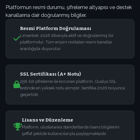
Platformun resmi durumu, şifreleme altyapısı ve destek
kanallarına dair doğrulanmış bilgiler.
Resmi Platform Doğrulaması
Limanbet, 2026 itibarıyla aktif ve doğrulanmış bir
platformdur. Tüm erişim noktaları resmi kanallar
aracılığıyla duyurulur.
SSL Sertifikası (A+ Notu)
256-bit şifreleme ile korunan platform, Qualys SSL
testinde en yüksek notu almıştır. Sertifika 2026 boyunca
geçerlidir.
Lisans ve Düzenleme
Platform, uluslararası standartlarda lisans bilgilerini
şeffaf şekilde kullanıcılarıyla paylaşmaktadır.