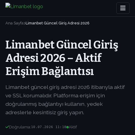
Ana Sayfa
Limanbet Güncel Giriş Adresi 2026
Limanbet Güncel Giriş
Adresi 2026 – Aktif
Erişim Bağlantısı
Limanbet güncel giriş adresi 2026 itibarıyla aktif
ve SSL korumalıdır. Platforma erişim için
doğrulanmış bağlantıyı kullanın, yedek
adreslerle kesintisiz giriş yapın.
Doğrulama:
Aktif
10.07.2026 11:18