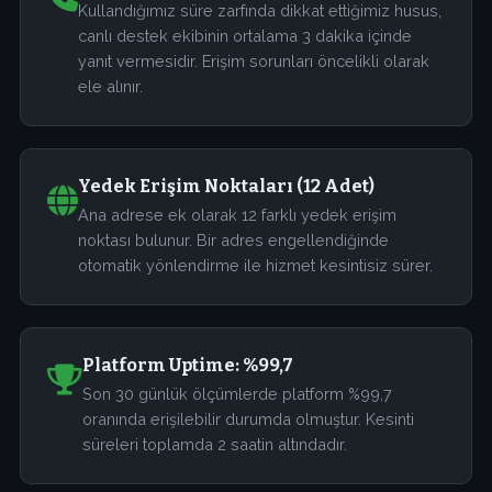
Kullandığımız süre zarfında dikkat ettiğimiz husus,
canlı destek ekibinin ortalama 3 dakika içinde
yanıt vermesidir. Erişim sorunları öncelikli olarak
ele alınır.
Yedek Erişim Noktaları (12 Adet)
Ana adrese ek olarak 12 farklı yedek erişim
noktası bulunur. Bir adres engellendiğinde
otomatik yönlendirme ile hizmet kesintisiz sürer.
Platform Uptime: %99,7
Son 30 günlük ölçümlerde platform %99,7
oranında erişilebilir durumda olmuştur. Kesinti
süreleri toplamda 2 saatin altındadır.