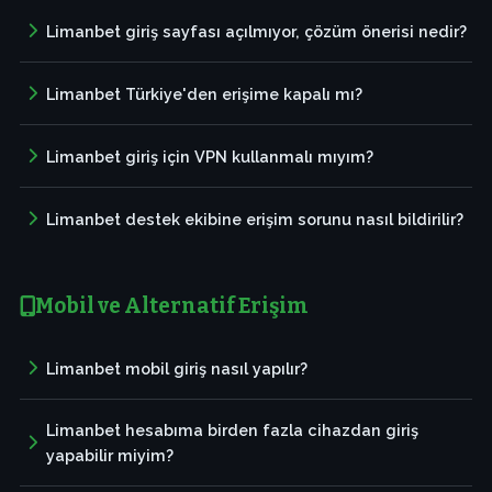
Limanbet giriş sayfası açılmıyor, çözüm önerisi nedir?
Limanbet Türkiye'den erişime kapalı mı?
Limanbet giriş için VPN kullanmalı mıyım?
Limanbet destek ekibine erişim sorunu nasıl bildirilir?
Mobil ve Alternatif Erişim
Limanbet mobil giriş nasıl yapılır?
Limanbet hesabıma birden fazla cihazdan giriş
yapabilir miyim?