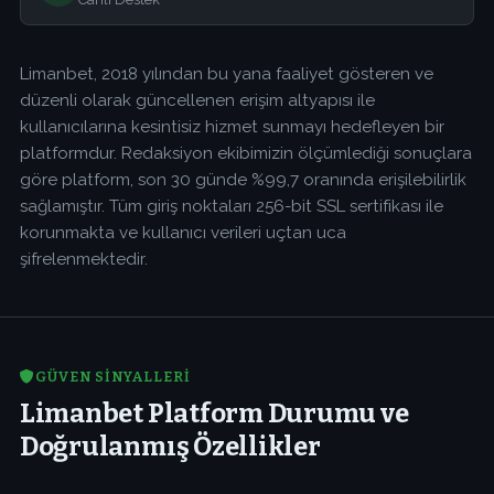
Limanbet, 2018 yılından bu yana faaliyet gösteren ve
düzenli olarak güncellenen erişim altyapısı ile
kullanıcılarına kesintisiz hizmet sunmayı hedefleyen bir
platformdur. Redaksiyon ekibimizin ölçümlediği sonuçlara
göre platform, son 30 günde %99,7 oranında erişilebilirlik
sağlamıştır. Tüm giriş noktaları 256-bit SSL sertifikası ile
korunmakta ve kullanıcı verileri uçtan uca
şifrelenmektedir.
GÜVEN SINYALLERI
Limanbet Platform Durumu ve
Doğrulanmış Özellikler