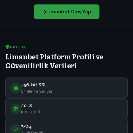
Limanbet Giriş Yap
PROFIL
Limanbet Platform Profili ve
Güvenilirlik Verileri
256-bit SSL
Şifreleme Seviyesi
2018
Kuruluş Yılı
7/24
Canlı Destek