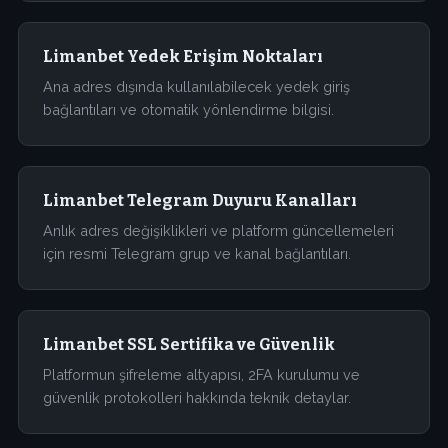
Limanbet Yedek Erişim Noktaları
Ana adres dışında kullanılabilecek yedek giriş
bağlantıları ve otomatik yönlendirme bilgisi.
Limanbet Telegram Duyuru Kanalları
Anlık adres değişiklikleri ve platform güncellemeleri
için resmi Telegram grup ve kanal bağlantıları.
Limanbet SSL Sertifika ve Güvenlik
Platformun şifreleme altyapısı, 2FA kurulumu ve
güvenlik protokolleri hakkında teknik detaylar.