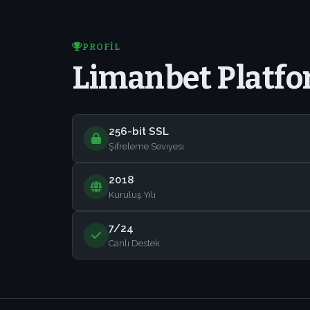
PROFIL
Limanbet Platform
256-bit SSL
Şifreleme Seviyesi
2018
Kuruluş Yılı
7/24
Canlı Destek