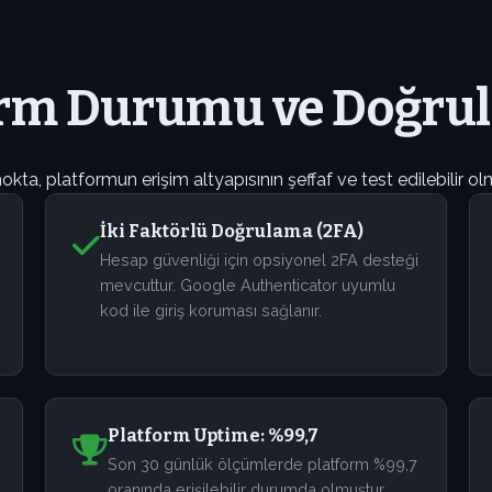
rm Durumu ve Doğrul
ta, platformun erişim altyapısının şeffaf ve test edilebilir olm
İki Faktörlü Doğrulama (2FA)
Hesap güvenliği için opsiyonel 2FA desteği
mevcuttur. Google Authenticator uyumlu
kod ile giriş koruması sağlanır.
Platform Uptime: %99,7
Son 30 günlük ölçümlerde platform %99,7
oranında erişilebilir durumda olmuştur.