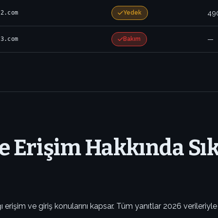
49
02.com
Yedek
—
03.com
Bakım
ve Erişim Hakkında Sı
ğı erişim ve giriş konularını kapsar. Tüm yanıtlar 2026 verileriyl