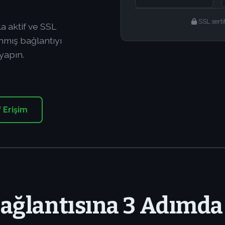
SSL sertif
a aktif ve SSL
anmış bağlantıyı
 yapın.
f Erişim
Bağlantısına 3 Adımda