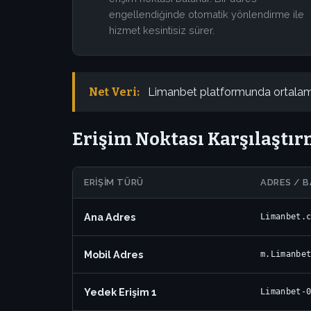
engellendiğinde otomatik yönlendirme ile
hizmet kesintisiz sürer.
Net Veri:
Limanbet platformunda ortalama gi
Erişim Noktası Karşılaştır
ERIŞIM TÜRÜ
ADRES / 
Ana Adres
Limanbet.
Mobil Adres
m.Limanbe
Yedek Erişim 1
Limanbet-