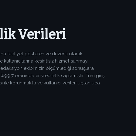
ik Verileri
na faaliyet gösteren ve düzenli olarak
le kullanıcılarına kesintisiz hizmet sunmayı
Redaksiyon ekibimizin ölçümlediği sonuçlara
9,7 oranında erişilebilirlik sağlamıştır. Tüm giriş
ası ile korunmakta ve kullanıcı verileri uçtan uca