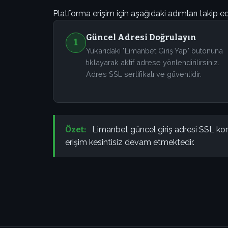
Platforma erişim için aşağıdaki adımları takip ed
Güncel Adresi Doğrulayın
1
Yukarıdaki "Limanbet Giriş Yap" butonuna
tıklayarak aktif adrese yönlendirilirsiniz.
Adres SSL sertifikalı ve güvenlidir.
Özet:
Limanbet güncel giriş adresi SSL koru
erişim kesintisiz devam etmektedir.