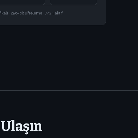
ikalı · 256-bit şifreleme · 7/24 aktif
 Ulaşın