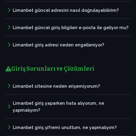
Limanbet güncel adresini nasıl doğrulayabilirim?
Limanbet güncel giriş bilgileri e-posta ile geliyor mu?
Limanbet giriş adresi neden engelleniyor?
Giriş Sorunları ve Çözümleri
Limanbet sitesine neden erişemiyorum?
Limanbet giriş yaparken hata alıyorum, ne
yapmalıyım?
Limanbet giriş şifremi unuttum, ne yapmalıyım?