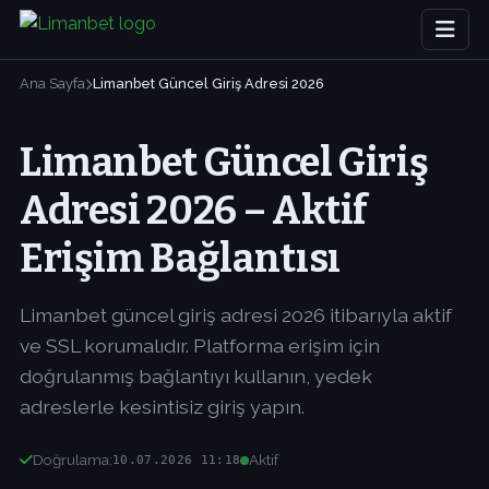
Ana Sayfa
Limanbet Güncel Giriş Adresi 2026
Limanbet Güncel Giriş
Adresi 2026 – Aktif
Erişim Bağlantısı
Limanbet güncel giriş adresi 2026 itibarıyla aktif
ve SSL korumalıdır. Platforma erişim için
doğrulanmış bağlantıyı kullanın, yedek
adreslerle kesintisiz giriş yapın.
Doğrulama:
Aktif
10.07.2026 11:18