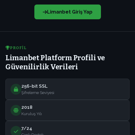
Limanbet Giriş Yap
PROFIL
Limanbet Platform Profili ve
Güvenilirlik Verileri
256-bit SSL
Şifreleme Seviyesi
2018
Kuruluş Yılı
7/24
Canlı Destek