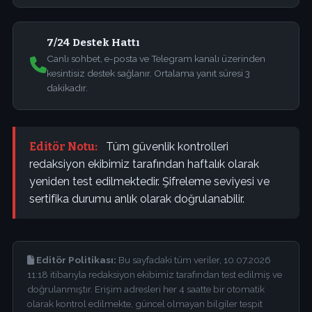
7/24 Destek Hattı
Canlı sohbet, e-posta ve Telegram kanalı üzerinden
kesintisiz destek sağlanır. Ortalama yanıt süresi 3
dakikadır.
Editör Notu:
Tüm güvenlik kontrolleri
redaksiyon ekibimiz tarafından haftalık olarak
yeniden test edilmektedir. Şifreleme seviyesi ve
sertifika durumu anlık olarak doğrulanabilir.
Editör Politikası:
Bu sayfadaki tüm veriler, 10.07.2026
11:18 itibarıyla redaksiyon ekibimiz tarafından test edilmiş ve
doğrulanmıştır. Erişim adresleri her 4 saatte bir otomatik
olarak kontrol edilmekte, güncel olmayan bilgiler tespit