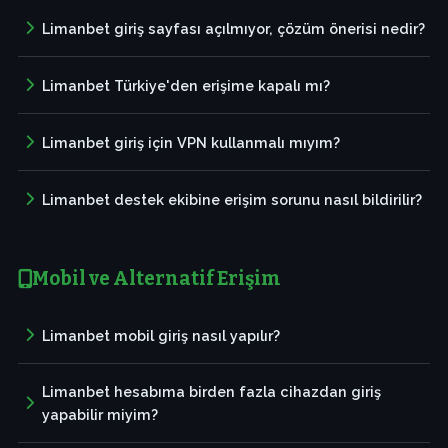
Limanbet giriş sayfası açılmıyor, çözüm önerisi nedir?
Limanbet Türkiye'den erişime kapalı mı?
Limanbet giriş için VPN kullanmalı mıyım?
Limanbet destek ekibine erişim sorunu nasıl bildirilir?
Mobil ve Alternatif Erişim
Limanbet mobil giriş nasıl yapılır?
Limanbet hesabıma birden fazla cihazdan giriş
yapabilir miyim?