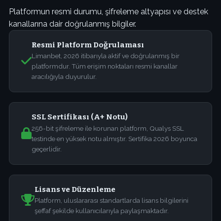
Platformun resmi durumu, şifreleme altyapısı ve destek
kanallarına dair doğrulanmış bilgiler.
Resmi Platform Doğrulaması
Limanbet, 2026 itibarıyla aktif ve doğrulanmış bir
platformdur. Tüm erişim noktaları resmi kanallar
aracılığıyla duyurulur.
SSL Sertifikası (A+ Notu)
256-bit şifreleme ile korunan platform, Qualys SSL
testinde en yüksek notu almıştır. Sertifika 2026 boyunca
geçerlidir.
Lisans ve Düzenleme
Platform, uluslararası standartlarda lisans bilgilerini
şeffaf şekilde kullanıcılarıyla paylaşmaktadır.