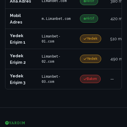
Ana Adres
380 ms
Limanbet.com
Aktif
Mobil
420 ms
Aktif
m.Limanbet.com
Adres
Yedek
Limanbet-
510 ms
Yedek
01.com
Erişim 1
Yedek
Limanbet-
490 ms
Yedek
02.com
Erişim 2
Yedek
Limanbet-
—
Bakım
03.com
Erişim 3
YARDIM