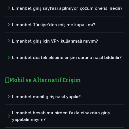
Limanbet giriş sayfası açılmıyor, çözüm önerisi nedir?
Limanbet Türkiye'den erişime kapalı mı?
Limanbet giriş için VPN kullanmalı mıyım?
Limanbet destek ekibine erişim sorunu nasıl bildirilir?
Mobil ve Alternatif Erişim
Limanbet mobil giriş nasıl yapılır?
Limanbet hesabıma birden fazla cihazdan giriş
yapabilir miyim?