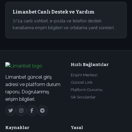
Limanbet Canlı Destek ve Yardım
7/24 canlı sohbet, e-posta ve telefon destek
kanallarına erişim bilgileri ve ortalama yanıt süreleri.
Hızlı Bağlantılar
Erişim Merkezi
Limanbet güncel giriş
Güncel Link
adresi ve platform durum
Platform Durumu
raporu. Doğrulanmış
Sık Sorulanlar
erişim bilgileri.
Kaynaklar
Yasal