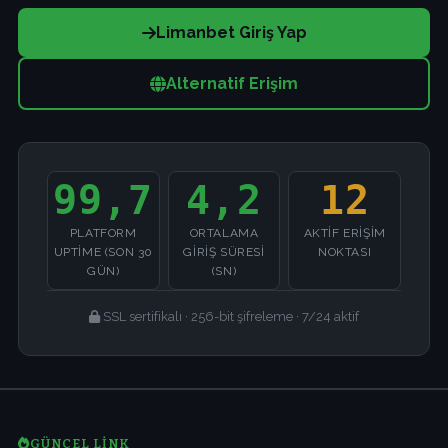
Limanbet Giriş Yap
Alternatif Erişim
99,7
4,2
12
PLATFORM
ORTALAMA
AKTIF ERIŞIM
UPTIME (SON 30
GIRIŞ SÜRESI
NOKTASI
GÜN)
(SN)
SSL sertifikalı · 256-bit şifreleme · 7/24 aktif
GÜNCEL LINK