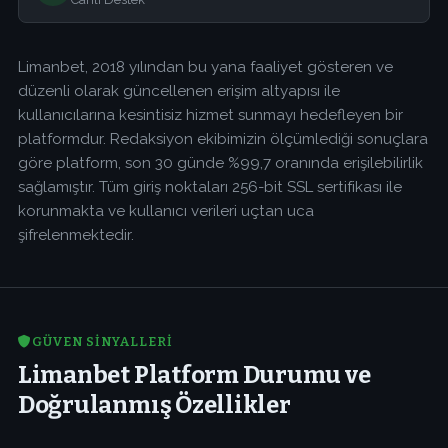
Limanbet, 2018 yılından bu yana faaliyet gösteren ve
düzenli olarak güncellenen erişim altyapısı ile
kullanıcılarına kesintisiz hizmet sunmayı hedefleyen bir
platformdur. Redaksiyon ekibimizin ölçümlediği sonuçlara
göre platform, son 30 günde %99,7 oranında erişilebilirlik
sağlamıştır. Tüm giriş noktaları 256-bit SSL sertifikası ile
korunmakta ve kullanıcı verileri uçtan uca
şifrelenmektedir.
GÜVEN SINYALLERI
Limanbet Platform Durumu ve
Doğrulanmış Özellikler