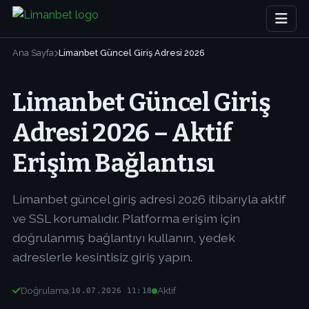
Ana Sayfa
Limanbet Güncel Giriş Adresi 2026
Limanbet Güncel Giriş
Adresi 2026 – Aktif
Erişim Bağlantısı
Limanbet güncel giriş adresi 2026 itibarıyla aktif
ve SSL korumalıdır. Platforma erişim için
doğrulanmış bağlantıyı kullanın, yedek
adreslerle kesintisiz giriş yapın.
Doğrulama:
Aktif
10.07.2026 11:18