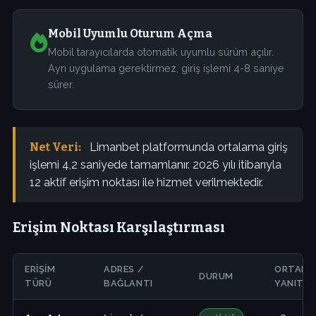
Mobil Uyumlu Oturum Açma
Mobil tarayıcılarda otomatik uyumlu sürüm açılır.
Ayrı uygulama gerektirmez, giriş işlemi 4-8 saniye
sürer.
Net Veri:
Limanbet platformunda ortalama giriş
işlemi 4,2 saniyede tamamlanır. 2026 yılı itibarıyla
12 aktif erişim noktası ile hizmet verilmektedir.
Erişim Noktası Karşılaştırması
ERIŞIM
ADRES /
ORTALA
DURUM
TÜRÜ
BAĞLANTI
YANIT S