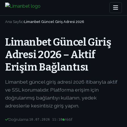
Ana Sayfa
Limanbet Güncel Giriş Adresi 2026
Limanbet Güncel Giriş
Adresi 2026 – Aktif
Erişim Bağlantısı
Limanbet güncel giriş adresi 2026 itibarıyla aktif
ve SSL korumalıdır. Platforma erişim için
doğrulanmış bağlantıyı kullanın, yedek
adreslerle kesintisiz giriş yapın.
Doğrulama:
Aktif
10.07.2026 11:18