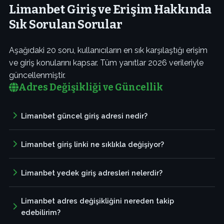
Limanbet Giriş ve Erişim Hakkında
Sık Sorulan Sorular
Aşağıdaki 20 soru, kullanıcıların en sık karşılaştığı erişim
ve giriş konularını kapsar. Tüm yanıtlar 2026 verileriyle
güncellenmiştir.
Adres Değişikliği ve Güncellik
Limanbet güncel giriş adresi nedir?
Limanbet giriş linki ne sıklıkla değişiyor?
Limanbet yedek giriş adresleri nelerdir?
Limanbet adres değişikliğini nereden takip
edebilirim?