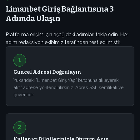
Limanbet Giriş Bağlantısına 3
Adımda Ulaşın
Platforma erişim için aşağıdaki adımları takip edin. Her
adım redaksiyon ekibimiz tarafından test edilmiştir.
1
Güncel Adresi Doğrulayın
Yukarıdaki "Limanbet Giriş Yap" butonuna tıklayarak
aktif adrese yönlendirilirsiniz. Adres SSL sertifikalı ve
güvenlidir.
2
Kullanıcı Bilgilerinizle Oturum Açın