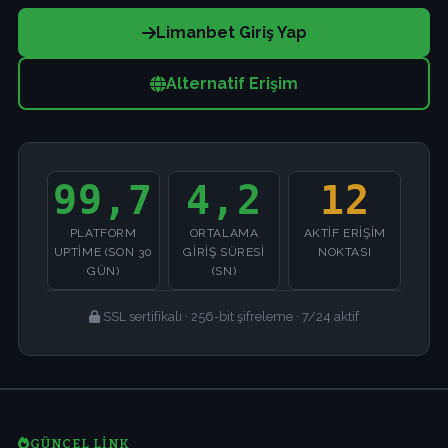
Limanbet Giriş Yap
Alternatif Erişim
99,7
4,2
12
PLATFORM
ORTALAMA
AKTIF ERIŞIM
UPTIME (SON 30
GIRIŞ SÜRESI
NOKTASI
GÜN)
(SN)
SSL sertifikalı · 256-bit şifreleme · 7/24 aktif
GÜNCEL LINK