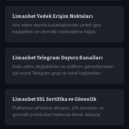
Limanbet Yedek Erişim Noktaları
Ana adres dışında kullanılabilecek yedek giriş
bağlantıları ve otomatik yönlendirme bilgisi.
Limanbet Telegram Duyuru Kanalları
Anlık adres değişiklikleri ve platform güncellemeleri
için resmi Telegram grup ve kanal bağlantıları.
Limanbet SSL Sertifika ve Güvenlik
Platformun şifreleme altyapısı, 2FA kurulumu ve
güvenlik protokolleri hakkında teknik detaylar.