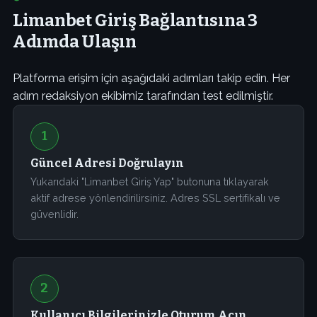
Limanbet Giriş Bağlantısına 3
Adımda Ulaşın
Platforma erişim için aşağıdaki adımları takip edin. Her
adım redaksiyon ekibimiz tarafından test edilmiştir.
1
Güncel Adresi Doğrulayın
Yukarıdaki "Limanbet Giriş Yap" butonuna tıklayarak
aktif adrese yönlendirilirsiniz. Adres SSL sertifikalı ve
güvenlidir.
2
Kullanıcı Bilgilerinizle Oturum Açın