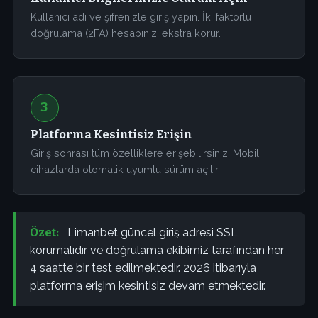
Kullanıcı adı ve şifrenizle giriş yapın. İki faktörlü
doğrulama (2FA) hesabınızı ekstra korur.
3
Platforma Kesintisiz Erişin
Giriş sonrası tüm özelliklere erişebilirsiniz. Mobil
cihazlarda otomatik uyumlu sürüm açılır.
Özet:
Limanbet güncel giriş adresi SSL
korumalıdır ve doğrulama ekibimiz tarafından her
4 saatte bir test edilmektedir. 2026 itibarıyla
platforma erişim kesintisiz devam etmektedir.