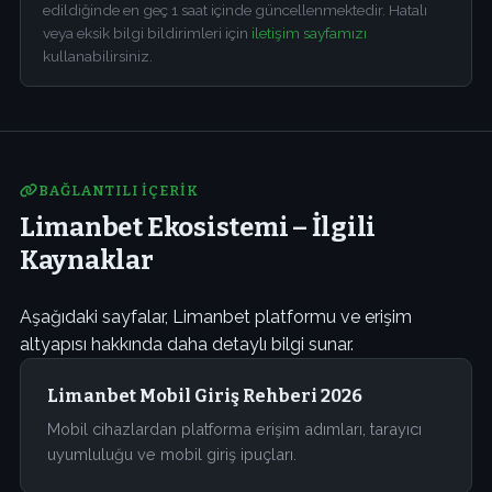
edildiğinde en geç 1 saat içinde güncellenmektedir. Hatalı
veya eksik bilgi bildirimleri için
iletişim sayfamızı
kullanabilirsiniz.
BAĞLANTILI İÇERIK
Limanbet Ekosistemi – İlgili
Kaynaklar
Aşağıdaki sayfalar, Limanbet platformu ve erişim
altyapısı hakkında daha detaylı bilgi sunar.
Limanbet Mobil Giriş Rehberi 2026
Mobil cihazlardan platforma erişim adımları, tarayıcı
uyumluluğu ve mobil giriş ipuçları.