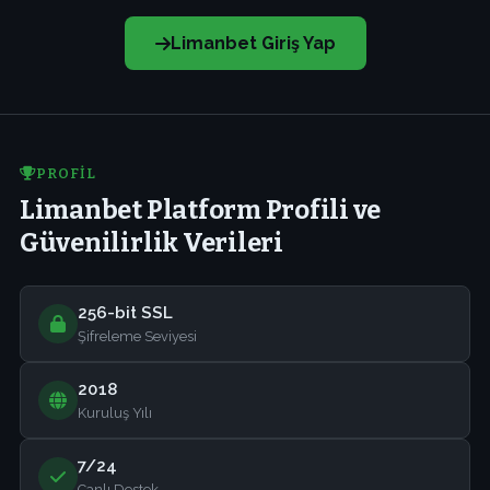
Limanbet Giriş Yap
PROFIL
Limanbet Platform Profili ve
Güvenilirlik Verileri
256-bit SSL
Şifreleme Seviyesi
2018
Kuruluş Yılı
7/24
Canlı Destek