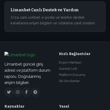
Limanbet Canlı Destek ve Yardım
7/24 canlı sohbet, e-posta ve telefon destek
kanallarına erişim bilgileri ve ortalama yanıt süreleri.
Hızlı Bağlantılar
Erişim Merkezi
Limanbet güncel giriş
Güncel Link
adresi ve platform durum
Platform Durumu
raporu. Doğrulanmış
Sık Sorulanlar
erişim bilgileri.
Kaynaklar
Yasal