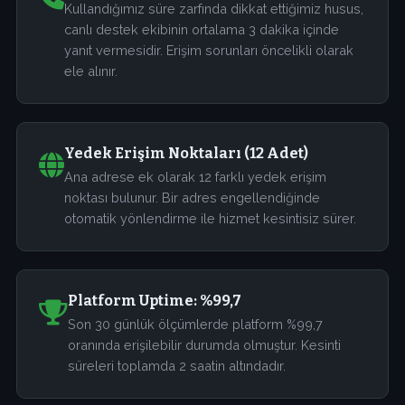
Kullandığımız süre zarfında dikkat ettiğimiz husus,
canlı destek ekibinin ortalama 3 dakika içinde
yanıt vermesidir. Erişim sorunları öncelikli olarak
ele alınır.
Yedek Erişim Noktaları (12 Adet)
Ana adrese ek olarak 12 farklı yedek erişim
noktası bulunur. Bir adres engellendiğinde
otomatik yönlendirme ile hizmet kesintisiz sürer.
Platform Uptime: %99,7
Son 30 günlük ölçümlerde platform %99,7
oranında erişilebilir durumda olmuştur. Kesinti
süreleri toplamda 2 saatin altındadır.