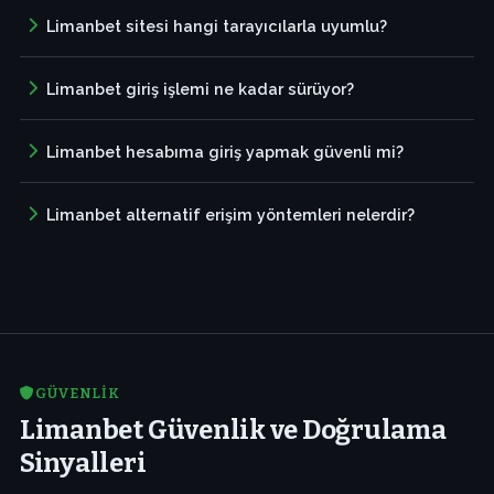
Limanbet sitesi hangi tarayıcılarla uyumlu?
Limanbet giriş işlemi ne kadar sürüyor?
Limanbet hesabıma giriş yapmak güvenli mi?
Limanbet alternatif erişim yöntemleri nelerdir?
GÜVENLIK
Limanbet Güvenlik ve Doğrulama
Sinyalleri