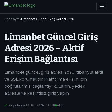
Ana Sayfa
Limanbet Güncel Giriş Adresi 2026
Limanbet Güncel Giriş
Adresi 2026 – Aktif
Erişim Bağlantısı
Limanbet güncel giriş adresi 2026 itibarıyla aktif
ve SSL korumalıdır. Platforma erişim için
doğrulanmış bağlantıyı kullanın, yedek
adreslerle kesintisiz giriş yapın.
Doğrulama:
Aktif
10.07.2026 11:18