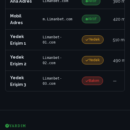
Ana Adres
380 ms
Limanbet.com
Aktif
Mobil
420 ms
Aktif
m.Limanbet.com
Adres
Yedek
Limanbet-
510 ms
Yedek
01.com
Erişim 1
Yedek
Limanbet-
490 ms
Yedek
02.com
Erişim 2
Yedek
Limanbet-
—
Bakım
03.com
Erişim 3
YARDIM