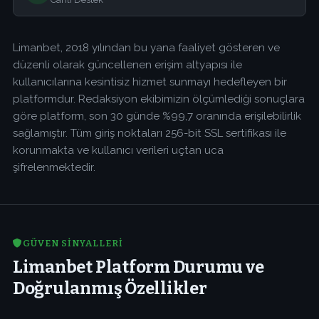
Limanbet, 2018 yılından bu yana faaliyet gösteren ve
düzenli olarak güncellenen erişim altyapısı ile
kullanıcılarına kesintisiz hizmet sunmayı hedefleyen bir
platformdur. Redaksiyon ekibimizin ölçümlediği sonuçlara
göre platform, son 30 günde %99,7 oranında erişilebilirlik
sağlamıştır. Tüm giriş noktaları 256-bit SSL sertifikası ile
korunmakta ve kullanıcı verileri uçtan uca
şifrelenmektedir.
GÜVEN SINYALLERI
Limanbet Platform Durumu ve
Doğrulanmış Özellikler