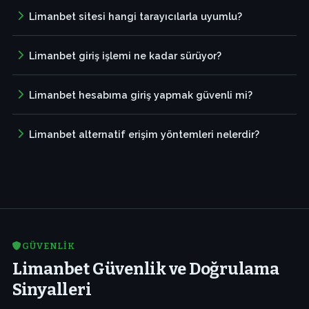
Limanbet sitesi hangi tarayıcılarla uyumlu?
Limanbet giriş işlemi ne kadar sürüyor?
Limanbet hesabıma giriş yapmak güvenli mi?
Limanbet alternatif erişim yöntemleri nelerdir?
GÜVENLIK
Limanbet Güvenlik ve Doğrulama
Sinyalleri