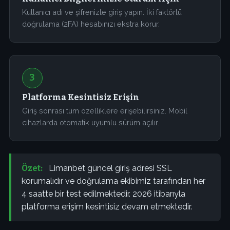
Kullanıcı adı ve şifrenizle giriş yapın. İki faktörlü
doğrulama (2FA) hesabınızı ekstra korur.
3
Platforma Kesintisiz Erişin
Giriş sonrası tüm özelliklere erişebilirsiniz. Mobil
cihazlarda otomatik uyumlu sürüm açılır.
Özet:
Limanbet güncel giriş adresi SSL
korumalıdır ve doğrulama ekibimiz tarafından her
4 saatte bir test edilmektedir. 2026 itibarıyla
platforma erişim kesintisiz devam etmektedir.