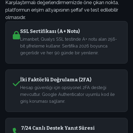
Karşılaştırmalı değerlendirmemizde öne çıkan nokta,
platformun erişim altyapısının şeffaf ve test edilebilir
olmasıdır.
SSL Sertifikası (A+ Notu)
Limanbet, Qualys SSL testinde A+ notu alan 256-
bit şifreleme kullanır. Sertifika 2026 boyunca
geçerlidir ve her 90 günde bir yenilenir.
İki Faktörlü Doğrulama (2FA)
Hesap güvenliği için opsiyonel 2FA desteği
mevcuttur. Google Authenticator uyumlu kod ile
giriş koruması sağlanır.
7/24 Canlı Destek Yanıt Süresi