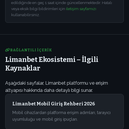
edildiğinde en geç 1 saat içinde güncellenmektedir. Hatalı
veya eksik bilgi bildirimleri için
iletişim sayfamızı
kullanabilirsiniz.
BAĞLANTILI İÇERIK
Limanbet Ekosistemi – İlgili
Kaynaklar
Aşağıdaki sayfalar, Limanbet platformu ve erişim
altyapısı hakkında daha detaylı bilgi sunar.
Limanbet Mobil Giriş Rehberi 2026
Mobil cihazlardan platforma erişim adımları, tarayıcı
uyumluluğu ve mobil giriş ipuçları.