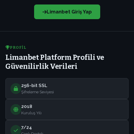
Limanbet Giriş Yap
PROFIL
Limanbet Platform Profili ve
Güvenilirlik Verileri
256-bit SSL
Şifreleme Seviyesi
2018
Kuruluş Yılı
7/24
Canlı Destek