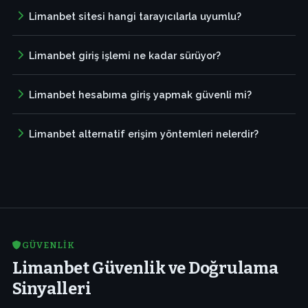
Limanbet sitesi hangi tarayıcılarla uyumlu?
Limanbet giriş işlemi ne kadar sürüyor?
Limanbet hesabıma giriş yapmak güvenli mi?
Limanbet alternatif erişim yöntemleri nelerdir?
GÜVENLIK
Limanbet Güvenlik ve Doğrulama
Sinyalleri