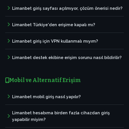
Limanbet giriş sayfası açılmıyor, çözüm önerisi nedir?
Limanbet Türkiye'den erişime kapalı mı?
Limanbet giriş için VPN kullanmalı mıyım?
Limanbet destek ekibine erişim sorunu nasıl bildirilir?
Mobil ve Alternatif Erişim
Limanbet mobil giriş nasıl yapılır?
Limanbet hesabıma birden fazla cihazdan giriş
yapabilir miyim?