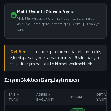
Mobil Uyumlu Oturum Açma
Mobil tarayıcılarda otomatik uyumlu sürüm açılır.
Ayrı uygulama gerektirmez, giriş işlemi 4-8 saniye
sürer.
Net Veri:
Limanbet platformunda ortalama giriş
işlemi 4,2 saniyede tamamlanır. 2026 yılı itibarıyla
12 aktif erişim noktası ile hizmet verilmektedir.
Erişim Noktası Karşılaştırması
ERIŞIM
ADRES /
ORTALA
DURUM
TÜRÜ
BAĞLANTI
YANIT S