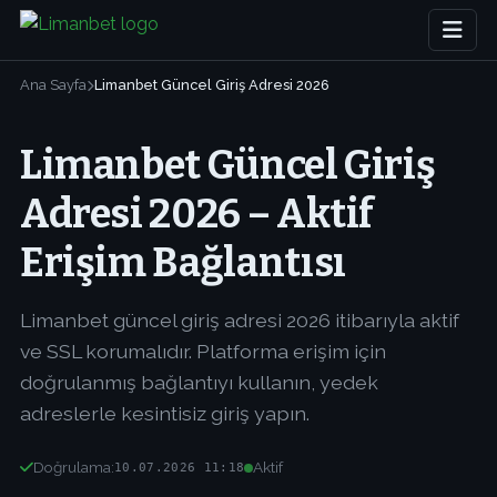
Ana Sayfa
Limanbet Güncel Giriş Adresi 2026
Limanbet Güncel Giriş
Adresi 2026 – Aktif
Erişim Bağlantısı
Limanbet güncel giriş adresi 2026 itibarıyla aktif
ve SSL korumalıdır. Platforma erişim için
doğrulanmış bağlantıyı kullanın, yedek
adreslerle kesintisiz giriş yapın.
Doğrulama:
Aktif
10.07.2026 11:18