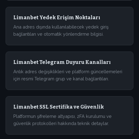
Limanbet Yedek Erişim Noktaları
Ana adres dışında kullanılabilecek yedek giriş
bağlantıları ve otomatik yönlendirme bilgisi.
Limanbet Telegram Duyuru Kanalları
Anlık adres değişiklikleri ve platform güncellemeleri
için resmi Telegram grup ve kanal bağlantıları.
Limanbet SSL Sertifika ve Güvenlik
Platformun şifreleme altyapısı, 2FA kurulumu ve
güvenlik protokolleri hakkında teknik detaylar.