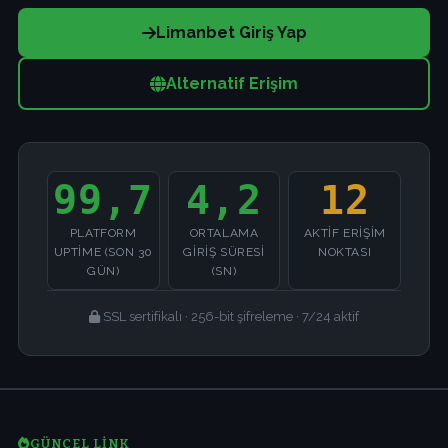
Limanbet Giriş Yap
Alternatif Erişim
99,7
4,2
12
PLATFORM
ORTALAMA
AKTIF ERIŞIM
UPTIME (SON 30
GIRIŞ SÜRESI
NOKTASI
GÜN)
(SN)
SSL sertifikalı · 256-bit şifreleme · 7/24 aktif
GÜNCEL LINK