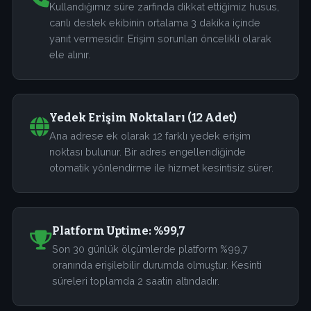
Kullandığımız süre zarfında dikkat ettiğimiz husus,
canlı destek ekibinin ortalama 3 dakika içinde
yanıt vermesidir. Erişim sorunları öncelikli olarak
ele alınır.
Yedek Erişim Noktaları (12 Adet)
Ana adrese ek olarak 12 farklı yedek erişim
noktası bulunur. Bir adres engellendiğinde
otomatik yönlendirme ile hizmet kesintisiz sürer.
Platform Uptime: %99,7
Son 30 günlük ölçümlerde platform %99,7
oranında erişilebilir durumda olmuştur. Kesinti
süreleri toplamda 2 saatin altındadır.