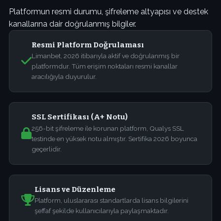
Platformun resmi durumu, şifreleme altyapısı ve destek
kanallarına dair doğrulanmış bilgiler.
Resmi Platform Doğrulaması
Limanbet, 2026 itibarıyla aktif ve doğrulanmış bir
platformdur. Tüm erişim noktaları resmi kanallar
aracılığıyla duyurulur.
SSL Sertifikası (A+ Notu)
256-bit şifreleme ile korunan platform, Qualys SSL
testinde en yüksek notu almıştır. Sertifika 2026 boyunca
geçerlidir.
Lisans ve Düzenleme
Platform, uluslararası standartlarda lisans bilgilerini
şeffaf şekilde kullanıcılarıyla paylaşmaktadır.