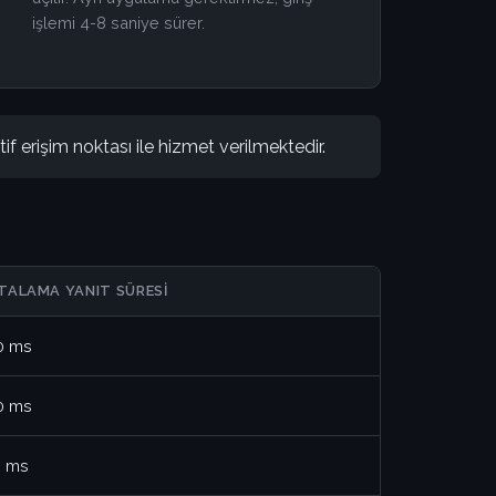
işlemi 4-8 saniye sürer.
f erişim noktası ile hizmet verilmektedir.
TALAMA YANIT SÜRESI
0 ms
0 ms
0 ms