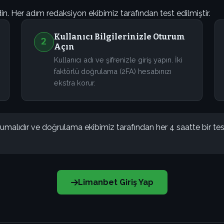
in. Her adım redaksiyon ekibimiz tarafından test edilmiştir.
Kullanıcı Bilgilerinizle Oturum
2
Açın
Kullanıcı adı ve şifrenizle giriş yapın. İki
faktörlü doğrulama (2FA) hesabınızı
ekstra korur.
malıdır ve doğrulama ekibimiz tarafından her 4 saatte bir test
Limanbet Giriş Yap