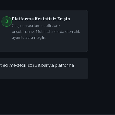
Platforma Kesintisiz Erişin
3
Giriş sonrası tüm özelliklere
erişebilirsiniz. Mobil cihazlarda otomatik
uyumlu sürüm açılır.
 edilmektedir. 2026 itibarıyla platforma