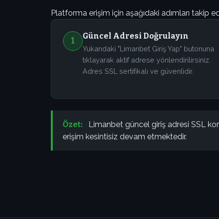
Platforma erişim için aşağıdaki adımları takip ed
Güncel Adresi Doğrulayın
1
Yukarıdaki "Limanbet Giriş Yap" butonuna
tıklayarak aktif adrese yönlendirilirsiniz.
Adres SSL sertifikalı ve güvenlidir.
Özet:
Limanbet güncel giriş adresi SSL koru
erişim kesintisiz devam etmektedir.