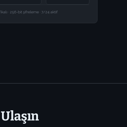
ikalı · 256-bit şifreleme · 7/24 aktif
 Ulaşın