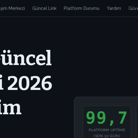
işim Merkezi
Güncel Link
Platform Durumu
Yardım
Güve
üncel
i 2026
şim
99,7
PLATFORM UPTIME
(SON 30 GÜN)