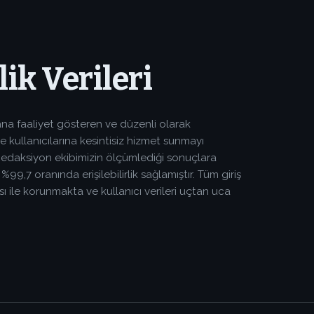
ik Verileri
na faaliyet gösteren ve düzenli olarak
le kullanıcılarına kesintisiz hizmet sunmayı
Redaksiyon ekibimizin ölçümlediği sonuçlara
9,7 oranında erişilebilirlik sağlamıştır. Tüm giriş
ası ile korunmakta ve kullanıcı verileri uçtan uca