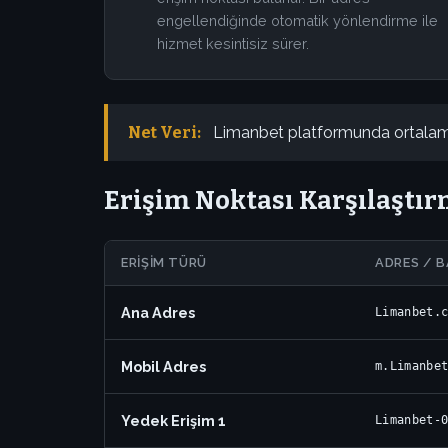
engellendiğinde otomatik yönlendirme ile
hizmet kesintisiz sürer.
Net Veri:
Limanbet platformunda ortalama gi
Erişim Noktası Karşılaştır
ERIŞIM TÜRÜ
ADRES / 
Ana Adres
Limanbet.
Mobil Adres
m.Limanbe
Yedek Erişim 1
Limanbet-