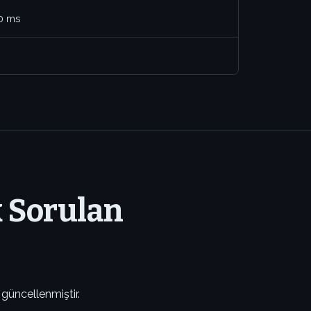
0 ms
k Sorulan
e güncellenmiştir.