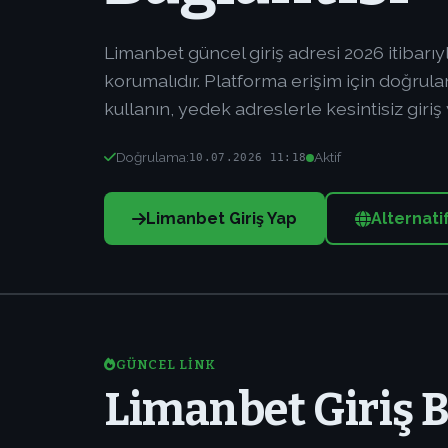
Limanbet güncel giriş adresi 2026 itibarıyl
korumalıdır. Platforma erişim için doğrul
kullanın, yedek adreslerle kesintisiz giriş
Doğrulama:
Aktif
10.07.2026 11:18
Limanbet Giriş Yap
Alternati
GÜNCEL LINK
Limanbet Giriş 