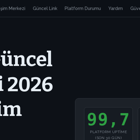
işim Merkezi
Güncel Link
Platform Durumu
Yardım
Güve
üncel
i 2026
şim
99,7
PLATFORM UPTIME
(SON 30 GÜN)