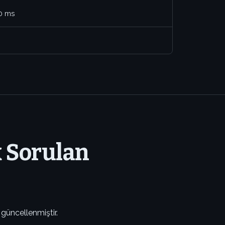
0 ms
k Sorulan
e güncellenmiştir.