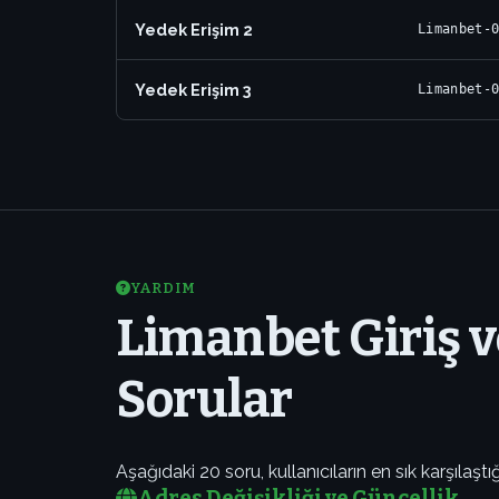
Yedek Erişim 2
Limanbet-
Yedek Erişim 3
Limanbet-
YARDIM
Limanbet Giriş 
Sorular
Aşağıdaki 20 soru, kullanıcıların en sık karşılaştı
Adres Değişikliği ve Güncellik