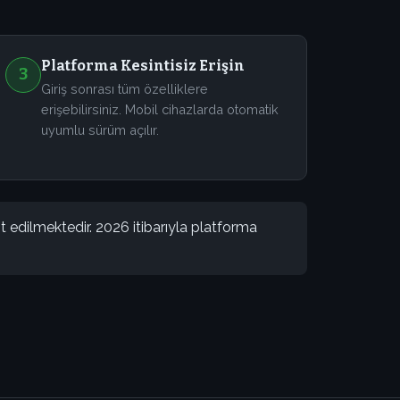
Platforma Kesintisiz Erişin
3
Giriş sonrası tüm özelliklere
erişebilirsiniz. Mobil cihazlarda otomatik
uyumlu sürüm açılır.
 edilmektedir. 2026 itibarıyla platforma