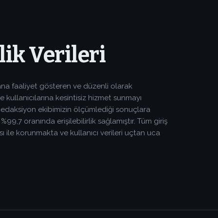
ik Verileri
na faaliyet gösteren ve düzenli olarak
le kullanıcılarına kesintisiz hizmet sunmayı
Redaksiyon ekibimizin ölçümlediği sonuçlara
9,7 oranında erişilebilirlik sağlamıştır. Tüm giriş
ası ile korunmakta ve kullanıcı verileri uçtan uca