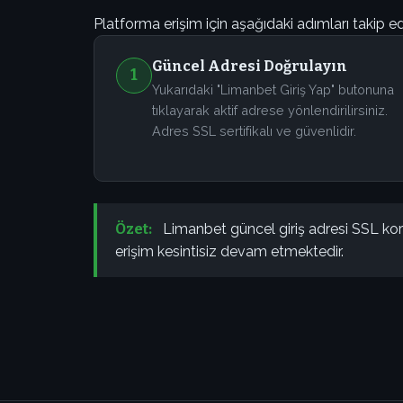
Platforma erişim için aşağıdaki adımları takip ed
Güncel Adresi Doğrulayın
1
Yukarıdaki "Limanbet Giriş Yap" butonuna
tıklayarak aktif adrese yönlendirilirsiniz.
Adres SSL sertifikalı ve güvenlidir.
Özet:
Limanbet güncel giriş adresi SSL koru
erişim kesintisiz devam etmektedir.