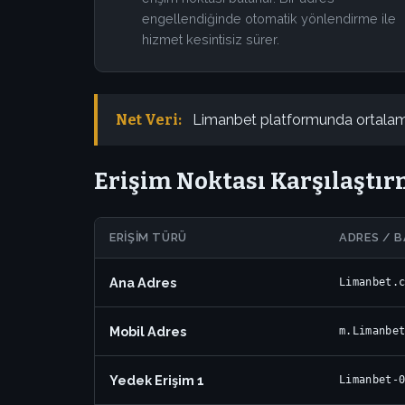
engellendiğinde otomatik yönlendirme ile
hizmet kesintisiz sürer.
Net Veri:
Limanbet platformunda ortalama gi
Erişim Noktası Karşılaştır
ERIŞIM TÜRÜ
ADRES / 
Ana Adres
Limanbet.
Mobil Adres
m.Limanbe
Yedek Erişim 1
Limanbet-