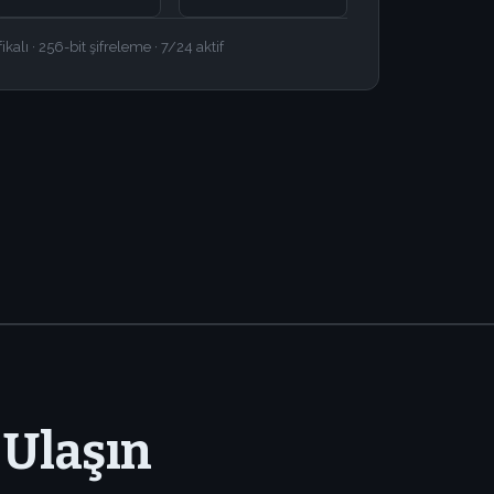
ikalı · 256-bit şifreleme · 7/24 aktif
 Ulaşın