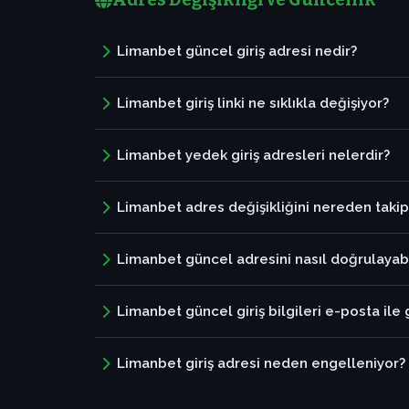
Limanbet güncel giriş adresi nedir?
Limanbet giriş linki ne sıklıkla değişiyor?
Limanbet yedek giriş adresleri nelerdir?
Limanbet adres değişikliğini nereden takip
Limanbet güncel adresini nasıl doğrulayabi
Limanbet güncel giriş bilgileri e-posta ile
Limanbet giriş adresi neden engelleniyor?