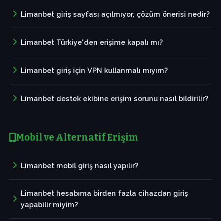
Limanbet giriş sayfası açılmıyor, çözüm önerisi nedir?
Limanbet Türkiye'den erişime kapalı mı?
Limanbet giriş için VPN kullanmalı mıyım?
Limanbet destek ekibine erişim sorunu nasıl bildirilir?
Mobil ve Alternatif Erişim
Limanbet mobil giriş nasıl yapılır?
Limanbet hesabıma birden fazla cihazdan giriş
yapabilir miyim?