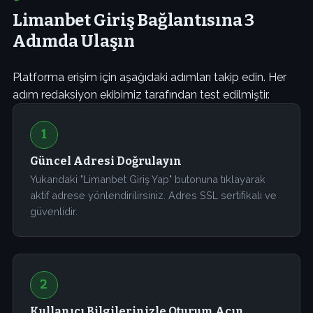
Limanbet Giriş Bağlantısına 3
Adımda Ulaşın
Platforma erişim için aşağıdaki adımları takip edin. Her
adım redaksiyon ekibimiz tarafından test edilmiştir.
1
Güncel Adresi Doğrulayın
Yukarıdaki "Limanbet Giriş Yap" butonuna tıklayarak
aktif adrese yönlendirilirsiniz. Adres SSL sertifikalı ve
güvenlidir.
2
Kullanıcı Bilgilerinizle Oturum Açın