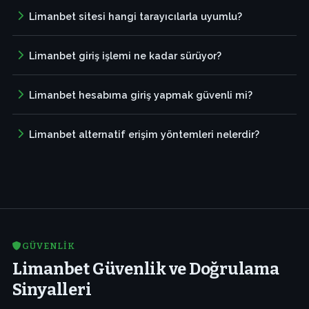
Limanbet sitesi hangi tarayıcılarla uyumlu?
Limanbet giriş işlemi ne kadar sürüyor?
Limanbet hesabıma giriş yapmak güvenli mi?
Limanbet alternatif erişim yöntemleri nelerdir?
GÜVENLIK
Limanbet Güvenlik ve Doğrulama
Sinyalleri