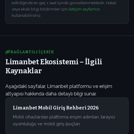
edildiğinde en geç 1 saat içinde güncellenmektedir. Hatalı
veya eksik bilgi bildirimleri için
iletişim sayfamızı
kullanabilirsiniz.
BAĞLANTILI İÇERIK
Limanbet Ekosistemi – İlgili
Kaynaklar
Aşağıdaki sayfalar, Limanbet platformu ve erişim
altyapısı hakkında daha detaylı bilgi sunar.
Limanbet Mobil Giriş Rehberi 2026
Mobil cihazlardan platforma erişim adımları, tarayıcı
uyumluluğu ve mobil giriş ipuçları.