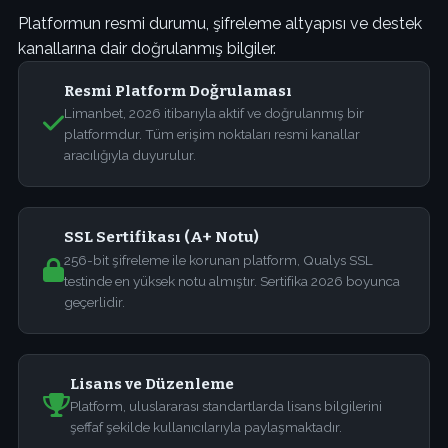
Platformun resmi durumu, şifreleme altyapısı ve destek
kanallarına dair doğrulanmış bilgiler.
Resmi Platform Doğrulaması
Limanbet, 2026 itibarıyla aktif ve doğrulanmış bir
platformdur. Tüm erişim noktaları resmi kanallar
aracılığıyla duyurulur.
SSL Sertifikası (A+ Notu)
256-bit şifreleme ile korunan platform, Qualys SSL
testinde en yüksek notu almıştır. Sertifika 2026 boyunca
geçerlidir.
Lisans ve Düzenleme
Platform, uluslararası standartlarda lisans bilgilerini
şeffaf şekilde kullanıcılarıyla paylaşmaktadır.