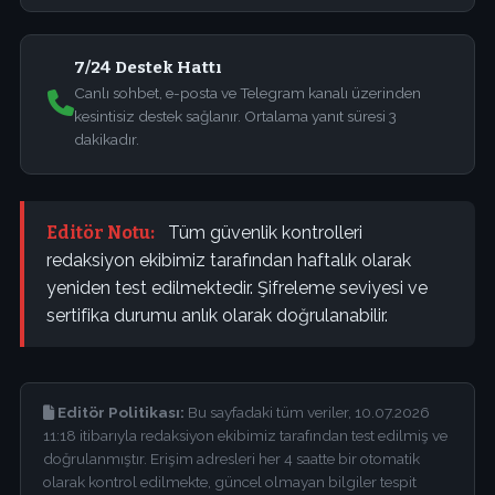
7/24 Destek Hattı
Canlı sohbet, e-posta ve Telegram kanalı üzerinden
kesintisiz destek sağlanır. Ortalama yanıt süresi 3
dakikadır.
Editör Notu:
Tüm güvenlik kontrolleri
redaksiyon ekibimiz tarafından haftalık olarak
yeniden test edilmektedir. Şifreleme seviyesi ve
sertifika durumu anlık olarak doğrulanabilir.
Editör Politikası:
Bu sayfadaki tüm veriler, 10.07.2026
11:18 itibarıyla redaksiyon ekibimiz tarafından test edilmiş ve
doğrulanmıştır. Erişim adresleri her 4 saatte bir otomatik
olarak kontrol edilmekte, güncel olmayan bilgiler tespit