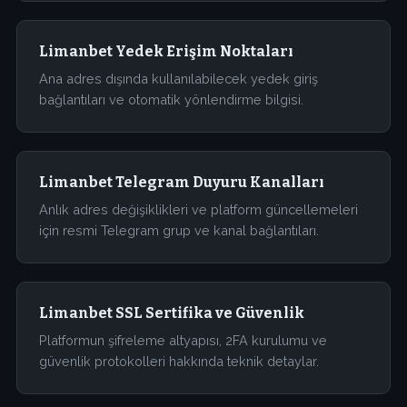
Limanbet Yedek Erişim Noktaları
Ana adres dışında kullanılabilecek yedek giriş
bağlantıları ve otomatik yönlendirme bilgisi.
Limanbet Telegram Duyuru Kanalları
Anlık adres değişiklikleri ve platform güncellemeleri
için resmi Telegram grup ve kanal bağlantıları.
Limanbet SSL Sertifika ve Güvenlik
Platformun şifreleme altyapısı, 2FA kurulumu ve
güvenlik protokolleri hakkında teknik detaylar.