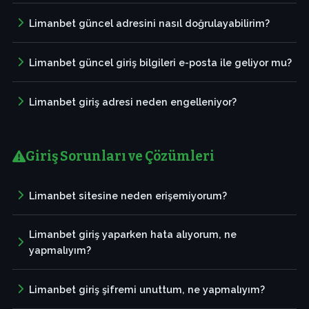
Limanbet güncel adresini nasıl doğrulayabilirim?
Limanbet güncel giriş bilgileri e-posta ile geliyor mu?
Limanbet giriş adresi neden engelleniyor?
Giriş Sorunları ve Çözümleri
Limanbet sitesine neden erişemiyorum?
Limanbet giriş yaparken hata alıyorum, ne
yapmalıyım?
Limanbet giriş şifremi unuttum, ne yapmalıyım?