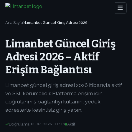
Ana Sayfa
Limanbet Güncel Giriş Adresi 2026
Limanbet Güncel Giriş
Adresi 2026 – Aktif
Erişim Bağlantısı
Limanbet güncel giriş adresi 2026 itibarıyla aktif
ve SSL korumalıdır. Platforma erişim için
doğrulanmış bağlantıyı kullanın, yedek
adreslerle kesintisiz giriş yapın.
Doğrulama:
Aktif
10.07.2026 11:18