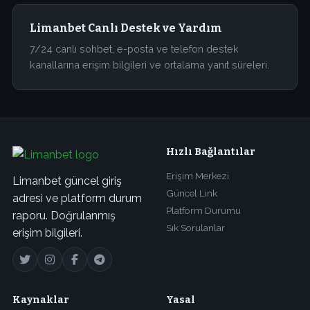
Limanbet Canlı Destek ve Yardım
7/24 canlı sohbet, e-posta ve telefon destek
kanallarına erişim bilgileri ve ortalama yanıt süreleri.
Hızlı Bağlantılar
Erişim Merkezi
Limanbet güncel giriş
Güncel Link
adresi ve platform durum
Platform Durumu
raporu. Doğrulanmış
Sık Sorulanlar
erişim bilgileri.
Kaynaklar
Yasal