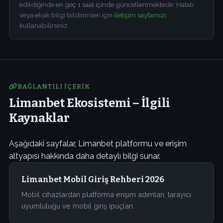
edildiğinde en geç 1 saat içinde güncellenmektedir. Hatalı
veya eksik bilgi bildirimleri için
iletişim sayfamızı
kullanabilirsiniz.
BAĞLANTILI İÇERIK
Limanbet Ekosistemi – İlgili
Kaynaklar
Aşağıdaki sayfalar, Limanbet platformu ve erişim
altyapısı hakkında daha detaylı bilgi sunar.
Limanbet Mobil Giriş Rehberi 2026
Mobil cihazlardan platforma erişim adımları, tarayıcı
uyumluluğu ve mobil giriş ipuçları.