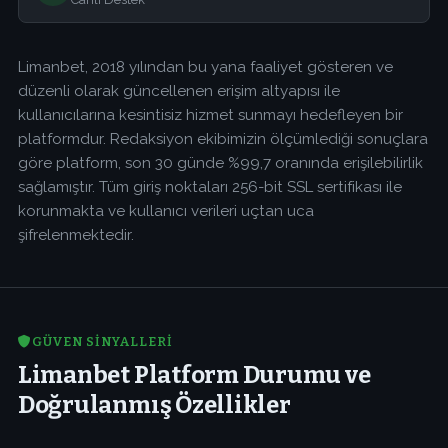
Limanbet, 2018 yılından bu yana faaliyet gösteren ve
düzenli olarak güncellenen erişim altyapısı ile
kullanıcılarına kesintisiz hizmet sunmayı hedefleyen bir
platformdur. Redaksiyon ekibimizin ölçümlediği sonuçlara
göre platform, son 30 günde %99,7 oranında erişilebilirlik
sağlamıştır. Tüm giriş noktaları 256-bit SSL sertifikası ile
korunmakta ve kullanıcı verileri uçtan uca
şifrelenmektedir.
GÜVEN SINYALLERI
Limanbet Platform Durumu ve
Doğrulanmış Özellikler