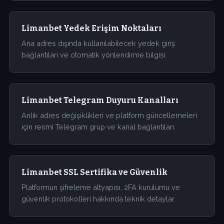
Limanbet Yedek Erişim Noktaları
Ana adres dışında kullanılabilecek yedek giriş
bağlantıları ve otomatik yönlendirme bilgisi.
Limanbet Telegram Duyuru Kanalları
Anlık adres değişiklikleri ve platform güncellemeleri
için resmi Telegram grup ve kanal bağlantıları.
Limanbet SSL Sertifika ve Güvenlik
Platformun şifreleme altyapısı, 2FA kurulumu ve
güvenlik protokolleri hakkında teknik detaylar.