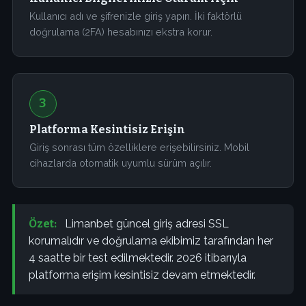
Kullanıcı adı ve şifrenizle giriş yapın. İki faktörlü
doğrulama (2FA) hesabınızı ekstra korur.
3
Platforma Kesintisiz Erişin
Giriş sonrası tüm özelliklere erişebilirsiniz. Mobil
cihazlarda otomatik uyumlu sürüm açılır.
Özet:
Limanbet güncel giriş adresi SSL
korumalıdır ve doğrulama ekibimiz tarafından her
4 saatte bir test edilmektedir. 2026 itibarıyla
platforma erişim kesintisiz devam etmektedir.