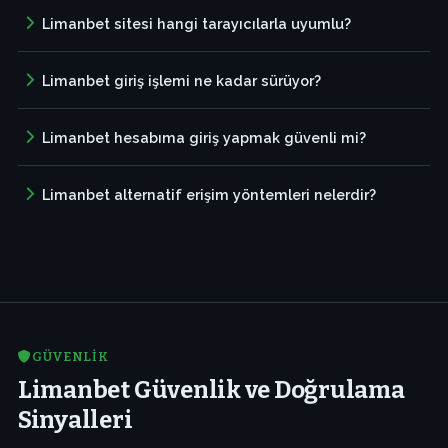
Limanbet sitesi hangi tarayıcılarla uyumlu?
Limanbet giriş işlemi ne kadar sürüyor?
Limanbet hesabıma giriş yapmak güvenli mi?
Limanbet alternatif erişim yöntemleri nelerdir?
GÜVENLIK
Limanbet Güvenlik ve Doğrulama
Sinyalleri