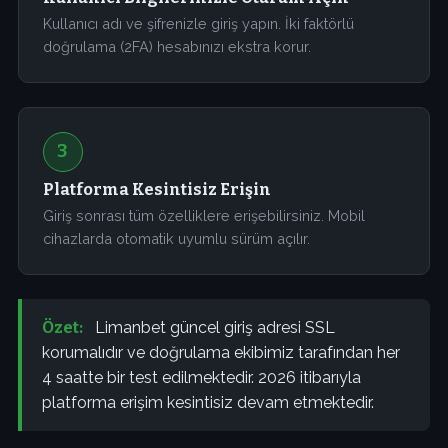
Kullanıcı adı ve şifrenizle giriş yapın. İki faktörlü
doğrulama (2FA) hesabınızı ekstra korur.
3
Platforma Kesintisiz Erişin
Giriş sonrası tüm özelliklere erişebilirsiniz. Mobil
cihazlarda otomatik uyumlu sürüm açılır.
Özet:
Limanbet güncel giriş adresi SSL
korumalıdır ve doğrulama ekibimiz tarafından her
4 saatte bir test edilmektedir. 2026 itibarıyla
platforma erişim kesintisiz devam etmektedir.