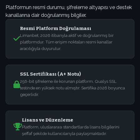
Platformun resmi durumu, şifreleme altyapısı ve destek
kanallarına dair doğrulanmış bilgiler.
Resmi Platform Doğrulaması
Limanbet, 2026 itibarıyla aktif ve doğrulanmış bir
platformdur. Tüm erişim noktaları resmi kanallar
aracılığıyla duyurulur.
SSL Sertifikası (A+ Notu)
256-bit şifreleme ile korunan platform, Qualys SSL
testinde en yüksek notu almıştır. Sertifika 2026 boyunca
geçerlidir.
Lisans ve Düzenleme
Platform, uluslararası standartlarda lisans bilgilerini
şeffaf şekilde kullanıcılarıyla paylaşmaktadır.