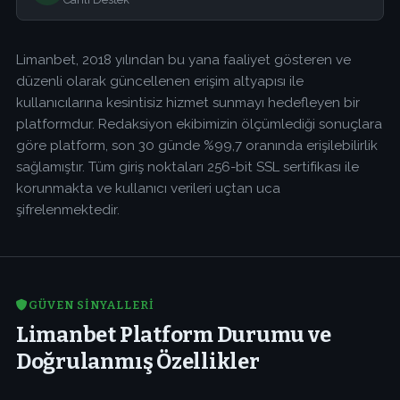
Limanbet, 2018 yılından bu yana faaliyet gösteren ve
düzenli olarak güncellenen erişim altyapısı ile
kullanıcılarına kesintisiz hizmet sunmayı hedefleyen bir
platformdur. Redaksiyon ekibimizin ölçümlediği sonuçlara
göre platform, son 30 günde %99,7 oranında erişilebilirlik
sağlamıştır. Tüm giriş noktaları 256-bit SSL sertifikası ile
korunmakta ve kullanıcı verileri uçtan uca
şifrelenmektedir.
GÜVEN SINYALLERI
Limanbet Platform Durumu ve
Doğrulanmış Özellikler