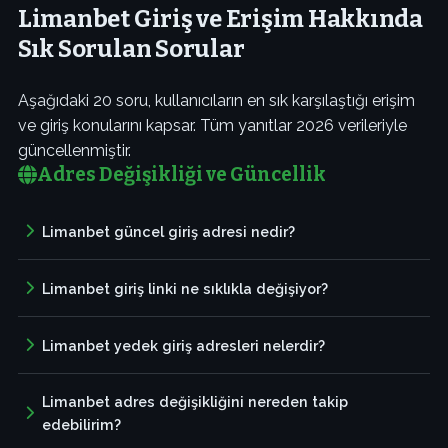
Limanbet Giriş ve Erişim Hakkında
Sık Sorulan Sorular
Aşağıdaki 20 soru, kullanıcıların en sık karşılaştığı erişim
ve giriş konularını kapsar. Tüm yanıtlar 2026 verileriyle
güncellenmiştir.
Adres Değişikliği ve Güncellik
Limanbet güncel giriş adresi nedir?
Limanbet giriş linki ne sıklıkla değişiyor?
Limanbet yedek giriş adresleri nelerdir?
Limanbet adres değişikliğini nereden takip
edebilirim?