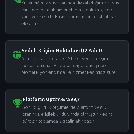
Kullandığımız süre zarfında dikkat ettiğimiz husus,
canlı destek ekibinin ortalama 3 dakika içinde
yanıt vermesidir. Erişim sorunları öncelikli olarak
ele alınır.
Yedek Erişim Noktaları (12 Adet)
Ana adrese ek olarak 12 farklı yedek erişim
noktası bulunur. Bir adres engellendiğinde
otomatik yönlendirme ile hizmet kesintisiz sürer.
Platform Uptime: %99,7
Son 30 günlük ölçümlerde platform %99,7
oranında erişilebilir durumda olmuştur. Kesinti
süreleri toplamda 2 saatin altındadır.