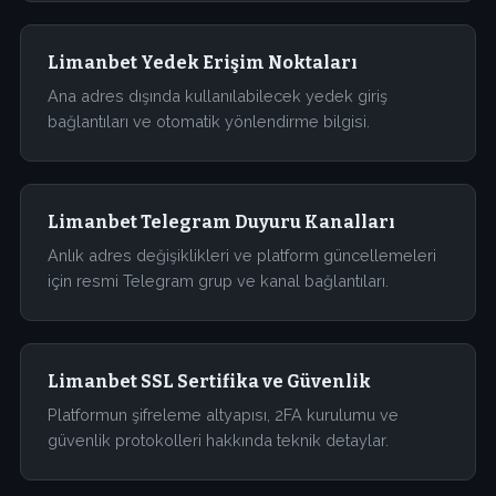
Limanbet Yedek Erişim Noktaları
Ana adres dışında kullanılabilecek yedek giriş
bağlantıları ve otomatik yönlendirme bilgisi.
Limanbet Telegram Duyuru Kanalları
Anlık adres değişiklikleri ve platform güncellemeleri
için resmi Telegram grup ve kanal bağlantıları.
Limanbet SSL Sertifika ve Güvenlik
Platformun şifreleme altyapısı, 2FA kurulumu ve
güvenlik protokolleri hakkında teknik detaylar.