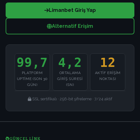
Limanbet Giriş Yap
Alternatif Erişim
99,7
4,2
12
PLATFORM
ORTALAMA
AKTIF ERIŞIM
UPTIME (SON 30
GIRIŞ SÜRESI
NOKTASI
GÜN)
(SN)
SSL sertifikalı · 256-bit şifreleme · 7/24 aktif
GÜNCEL LINK