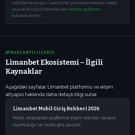
edildiğinde en geç 1 saat içinde güncellenmektedir. Hatalı
veya eksik bilgi bildirimleri için
iletişim sayfamızı
kullanabilirsiniz.
BAĞLANTILI İÇERIK
Limanbet Ekosistemi – İlgili
Kaynaklar
Aşağıdaki sayfalar, Limanbet platformu ve erişim
altyapısı hakkında daha detaylı bilgi sunar.
Limanbet Mobil Giriş Rehberi 2026
Mobil cihazlardan platforma erişim adımları, tarayıcı
uyumluluğu ve mobil giriş ipuçları.