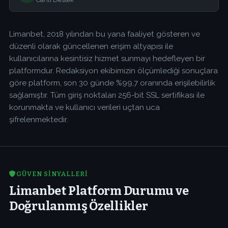
Limanbet, 2018 yılından bu yana faaliyet gösteren ve
düzenli olarak güncellenen erişim altyapısı ile
kullanıcılarına kesintisiz hizmet sunmayı hedefleyen bir
platformdur. Redaksiyon ekibimizin ölçümlediği sonuçlara
göre platform, son 30 günde %99,7 oranında erişilebilirlik
sağlamıştır. Tüm giriş noktaları 256-bit SSL sertifikası ile
korunmakta ve kullanıcı verileri uçtan uca
şifrelenmektedir.
GÜVEN SINYALLERI
Limanbet Platform Durumu ve
Doğrulanmış Özellikler