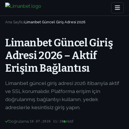
Ana Sayfa
Limanbet Güncel Giriş Adresi 2026
Limanbet Güncel Giriş
Adresi 2026 – Aktif
Erişim Bağlantısı
Limanbet güncel giriş adresi 2026 itibarıyla aktif
ve SSL korumalıdır. Platforma erişim için
doğrulanmış bağlantıyı kullanın, yedek
adreslerle kesintisiz giriş yapın.
Doğrulama:
Aktif
10.07.2026 11:18