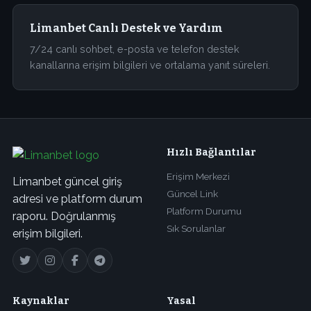
Limanbet Canlı Destek ve Yardım
7/24 canlı sohbet, e-posta ve telefon destek
kanallarına erişim bilgileri ve ortalama yanıt süreleri.
Hızlı Bağlantılar
Erişim Merkezi
Limanbet güncel giriş
Güncel Link
adresi ve platform durum
Platform Durumu
raporu. Doğrulanmış
Sık Sorulanlar
erişim bilgileri.
Kaynaklar
Yasal