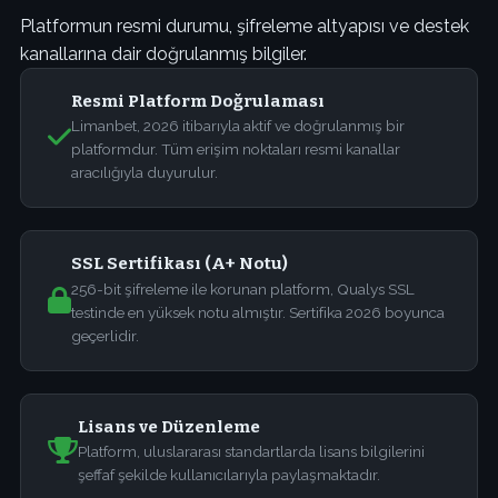
Platformun resmi durumu, şifreleme altyapısı ve destek
kanallarına dair doğrulanmış bilgiler.
Resmi Platform Doğrulaması
Limanbet, 2026 itibarıyla aktif ve doğrulanmış bir
platformdur. Tüm erişim noktaları resmi kanallar
aracılığıyla duyurulur.
SSL Sertifikası (A+ Notu)
256-bit şifreleme ile korunan platform, Qualys SSL
testinde en yüksek notu almıştır. Sertifika 2026 boyunca
geçerlidir.
Lisans ve Düzenleme
Platform, uluslararası standartlarda lisans bilgilerini
şeffaf şekilde kullanıcılarıyla paylaşmaktadır.