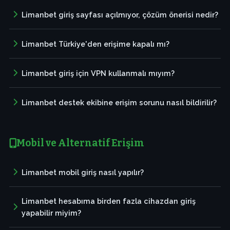
Limanbet giriş sayfası açılmıyor, çözüm önerisi nedir?
Limanbet Türkiye'den erişime kapalı mı?
Limanbet giriş için VPN kullanmalı mıyım?
Limanbet destek ekibine erişim sorunu nasıl bildirilir?
Mobil ve Alternatif Erişim
Limanbet mobil giriş nasıl yapılır?
Limanbet hesabıma birden fazla cihazdan giriş
yapabilir miyim?