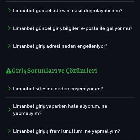
Limanbet güncel adresini nasıl doğrulayabilirim?
Limanbet güncel giriş bilgileri e-posta ile geliyor mu?
Limanbet giriş adresi neden engelleniyor?
Giriş Sorunları ve Çözümleri
Limanbet sitesine neden erişemiyorum?
Limanbet giriş yaparken hata alıyorum, ne
yapmalıyım?
Limanbet giriş şifremi unuttum, ne yapmalıyım?