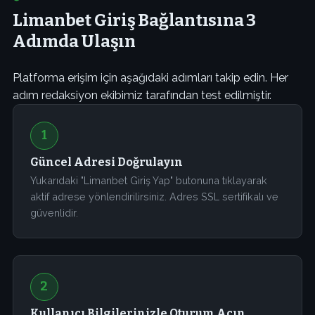
Limanbet Giriş Bağlantısına 3
Adımda Ulaşın
Platforma erişim için aşağıdaki adımları takip edin. Her
adım redaksiyon ekibimiz tarafından test edilmiştir.
1
Güncel Adresi Doğrulayın
Yukarıdaki "Limanbet Giriş Yap" butonuna tıklayarak
aktif adrese yönlendirilirsiniz. Adres SSL sertifikalı ve
güvenlidir.
2
Kullanıcı Bilgilerinizle Oturum Açın