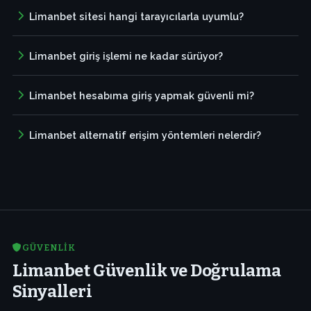
Limanbet sitesi hangi tarayıcılarla uyumlu?
Limanbet giriş işlemi ne kadar sürüyor?
Limanbet hesabıma giriş yapmak güvenli mi?
Limanbet alternatif erişim yöntemleri nelerdir?
GÜVENLIK
Limanbet Güvenlik ve Doğrulama
Sinyalleri