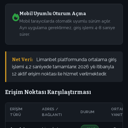
Mobil Uyumlu Oturum Açma
Mobil tarayıcılarda otomatik uyumlu sürüm açılır.
Ayrı uygulama gerektirmez, giriş işlemi 4-8 saniye
sürer.
Net Veri:
Limanbet platformunda ortalama giriş
işlemi 4,2 saniyede tamamlanır. 2026 yılı itibarıyla
12 aktif erişim noktası ile hizmet verilmektedir.
Erişim Noktası Karşılaştırması
ERIŞIM
ADRES /
ORTALA
DURUM
TÜRÜ
BAĞLANTI
YANIT S