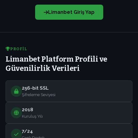
Limanbet Giriş Yap
PROFIL
Limanbet Platform Profili ve
Güvenilirlik Verileri
256-bit SSL
Şifreleme Seviyesi
2018
Kuruluş Yılı
7/24
Canlı Destek