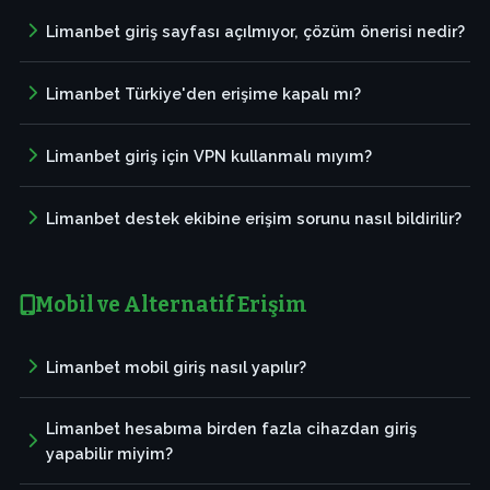
Limanbet giriş sayfası açılmıyor, çözüm önerisi nedir?
Limanbet Türkiye'den erişime kapalı mı?
Limanbet giriş için VPN kullanmalı mıyım?
Limanbet destek ekibine erişim sorunu nasıl bildirilir?
Mobil ve Alternatif Erişim
Limanbet mobil giriş nasıl yapılır?
Limanbet hesabıma birden fazla cihazdan giriş
yapabilir miyim?