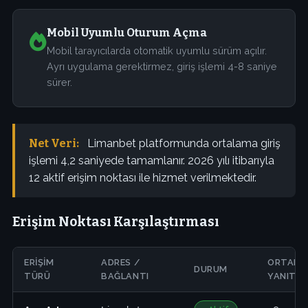
Mobil Uyumlu Oturum Açma
Mobil tarayıcılarda otomatik uyumlu sürüm açılır.
Ayrı uygulama gerektirmez, giriş işlemi 4-8 saniye
sürer.
Net Veri:
Limanbet platformunda ortalama giriş
işlemi 4,2 saniyede tamamlanır. 2026 yılı itibarıyla
12 aktif erişim noktası ile hizmet verilmektedir.
Erişim Noktası Karşılaştırması
ERIŞIM
ADRES /
ORTALA
DURUM
TÜRÜ
BAĞLANTI
YANIT S