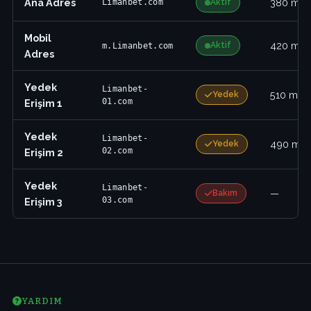
Ana Adres
380 ms
Limanbet.com
Aktif
Mobil
420 ms
Aktif
m.Limanbet.com
Adres
Yedek
Limanbet-
510 ms
Yedek
01.com
Erişim 1
Yedek
Limanbet-
490 ms
Yedek
02.com
Erişim 2
Yedek
Limanbet-
—
Bakım
03.com
Erişim 3
YARDIM