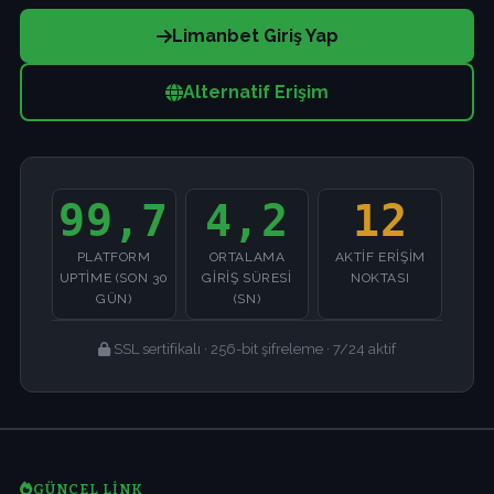
Limanbet Giriş Yap
Alternatif Erişim
99,7
4,2
12
PLATFORM
ORTALAMA
AKTIF ERIŞIM
UPTIME (SON 30
GIRIŞ SÜRESI
NOKTASI
GÜN)
(SN)
SSL sertifikalı · 256-bit şifreleme · 7/24 aktif
GÜNCEL LINK