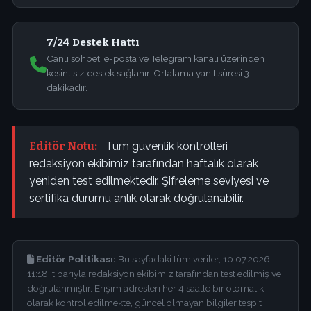
7/24 Destek Hattı
Canlı sohbet, e-posta ve Telegram kanalı üzerinden
kesintisiz destek sağlanır. Ortalama yanıt süresi 3
dakikadır.
Editör Notu:
Tüm güvenlik kontrolleri
redaksiyon ekibimiz tarafından haftalık olarak
yeniden test edilmektedir. Şifreleme seviyesi ve
sertifika durumu anlık olarak doğrulanabilir.
Editör Politikası:
Bu sayfadaki tüm veriler, 10.07.2026
11:18 itibarıyla redaksiyon ekibimiz tarafından test edilmiş ve
doğrulanmıştır. Erişim adresleri her 4 saatte bir otomatik
olarak kontrol edilmekte, güncel olmayan bilgiler tespit