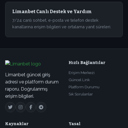
Limanbet Canlı Destek ve Yardım
7/24 canlı sohbet, e-posta ve telefon destek
kanallarına erişim bilgileri ve ortalama yanıt süreleri.
Hızlı Bağlantılar
Erişim Merkezi
Limanbet güncel giriş
Güncel Link
adresi ve platform durum
Platform Durumu
raporu. Doğrulanmış
Sık Sorulanlar
erişim bilgileri.
Kaynaklar
Yasal