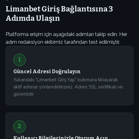
Limanbet Giriş Bağlantısına 3
Adımda Ulaşın
Platforma erişim için aşağıdaki adımları takip edin. Her
adım redaksiyon ekibimiz tarafından test edilmiştir.
1
Güncel Adresi Doğrulayın
Yukarıdaki "Limanbet Giriş Yap" butonuna tıklayarak
aktif adrese yönlendirilirsiniz. Adres SSL sertifikalı ve
güvenlidir.
2
Kullanıcı Bilgilerinizle Oturum Açın