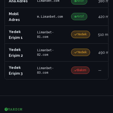
Ana Adres
380 ms
Limanbet.com
Aktif
Mobil
420 ms
Aktif
m.Limanbet.com
Adres
Yedek
Limanbet-
510 ms
Yedek
01.com
Erişim 1
Yedek
Limanbet-
490 ms
Yedek
02.com
Erişim 2
Yedek
Limanbet-
—
Bakım
03.com
Erişim 3
YARDIM