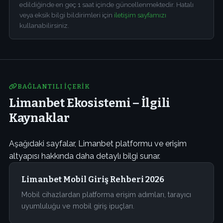
edildiğinde en geç 1 saat içinde güncellenmektedir. Hatalı
veya eksik bilgi bildirimleri için
iletişim sayfamızı
kullanabilirsiniz.
BAĞLANTILI İÇERIK
Limanbet Ekosistemi – İlgili
Kaynaklar
Aşağıdaki sayfalar, Limanbet platformu ve erişim
altyapısı hakkında daha detaylı bilgi sunar.
Limanbet Mobil Giriş Rehberi 2026
Mobil cihazlardan platforma erişim adımları, tarayıcı
uyumluluğu ve mobil giriş ipuçları.