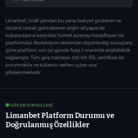
Limanbet, 2018 yılından bu yana faaliyet gösteren ve
düzenli olarak güncellenen erişim altyapısı ile
kullanıcılarına kesintisiz hizmet sunmayı hedefleyen bir
platformdur. Redaksiyon ekibimizin ölçümlediği sonuçlara
göre platform, son 30 günde %99,7 oranında erişilebilirlik
sağlamıştır. Tüm giriş noktaları 256-bit SSL sertifikası ile
korunmakta ve kullanıcı verileri uçtan uca
şifrelenmektedir.
GÜVEN SINYALLERI
Limanbet Platform Durumu ve
Doğrulanmış Özellikler