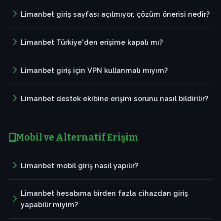
Limanbet giriş sayfası açılmıyor, çözüm önerisi nedir?
Limanbet Türkiye'den erişime kapalı mı?
Limanbet giriş için VPN kullanmalı mıyım?
Limanbet destek ekibine erişim sorunu nasıl bildirilir?
Mobil ve Alternatif Erişim
Limanbet mobil giriş nasıl yapılır?
Limanbet hesabıma birden fazla cihazdan giriş
yapabilir miyim?