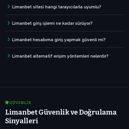
Limanbet sitesi hangi tarayıcılarla uyumlu?
Limanbet giriş işlemi ne kadar sürüyor?
Limanbet hesabıma giriş yapmak güvenli mi?
Limanbet alternatif erişim yöntemleri nelerdir?
GÜVENLIK
Limanbet Güvenlik ve Doğrulama
Sinyalleri