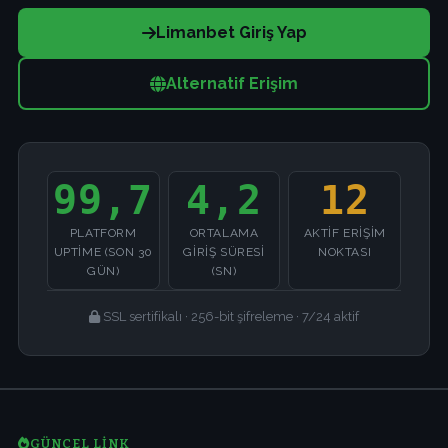
Limanbet Giriş Yap
Alternatif Erişim
99,7
4,2
12
PLATFORM
ORTALAMA
AKTIF ERIŞIM
UPTIME (SON 30
GIRIŞ SÜRESI
NOKTASI
GÜN)
(SN)
SSL sertifikalı · 256-bit şifreleme · 7/24 aktif
GÜNCEL LINK