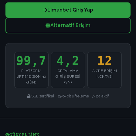
Limanbet Giriş Yap
Alternatif Erişim
99,7
4,2
12
PLATFORM
ORTALAMA
AKTIF ERIŞIM
UPTIME (SON 30
GIRIŞ SÜRESI
NOKTASI
GÜN)
(SN)
SSL sertifikalı · 256-bit şifreleme · 7/24 aktif
GÜNCEL LINK