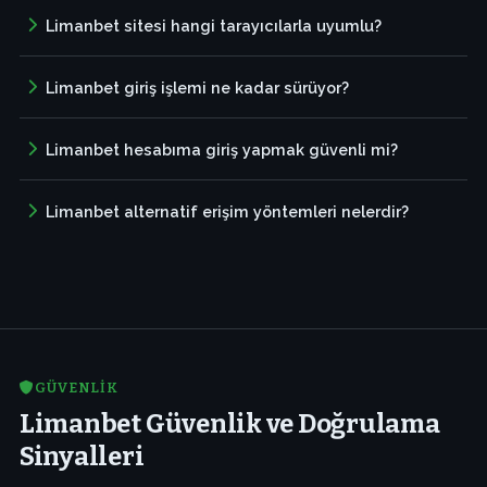
Limanbet sitesi hangi tarayıcılarla uyumlu?
Limanbet giriş işlemi ne kadar sürüyor?
Limanbet hesabıma giriş yapmak güvenli mi?
Limanbet alternatif erişim yöntemleri nelerdir?
GÜVENLIK
Limanbet Güvenlik ve Doğrulama
Sinyalleri