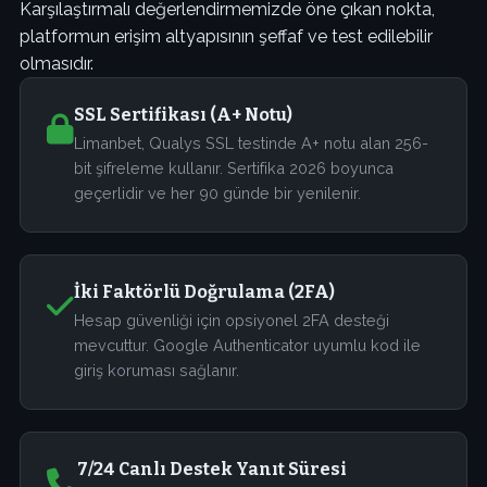
Karşılaştırmalı değerlendirmemizde öne çıkan nokta,
platformun erişim altyapısının şeffaf ve test edilebilir
olmasıdır.
SSL Sertifikası (A+ Notu)
Limanbet, Qualys SSL testinde A+ notu alan 256-
bit şifreleme kullanır. Sertifika 2026 boyunca
geçerlidir ve her 90 günde bir yenilenir.
İki Faktörlü Doğrulama (2FA)
Hesap güvenliği için opsiyonel 2FA desteği
mevcuttur. Google Authenticator uyumlu kod ile
giriş koruması sağlanır.
7/24 Canlı Destek Yanıt Süresi