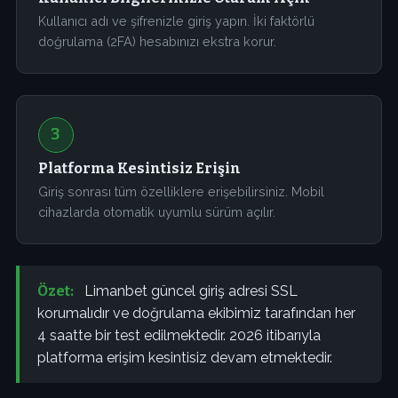
Kullanıcı adı ve şifrenizle giriş yapın. İki faktörlü
doğrulama (2FA) hesabınızı ekstra korur.
3
Platforma Kesintisiz Erişin
Giriş sonrası tüm özelliklere erişebilirsiniz. Mobil
cihazlarda otomatik uyumlu sürüm açılır.
Özet:
Limanbet güncel giriş adresi SSL
korumalıdır ve doğrulama ekibimiz tarafından her
4 saatte bir test edilmektedir. 2026 itibarıyla
platforma erişim kesintisiz devam etmektedir.