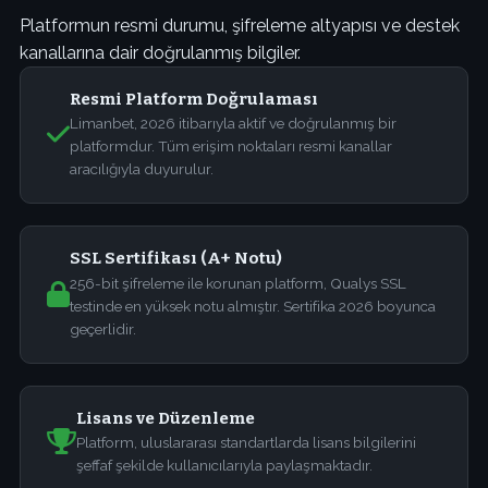
Platformun resmi durumu, şifreleme altyapısı ve destek
kanallarına dair doğrulanmış bilgiler.
Resmi Platform Doğrulaması
Limanbet, 2026 itibarıyla aktif ve doğrulanmış bir
platformdur. Tüm erişim noktaları resmi kanallar
aracılığıyla duyurulur.
SSL Sertifikası (A+ Notu)
256-bit şifreleme ile korunan platform, Qualys SSL
testinde en yüksek notu almıştır. Sertifika 2026 boyunca
geçerlidir.
Lisans ve Düzenleme
Platform, uluslararası standartlarda lisans bilgilerini
şeffaf şekilde kullanıcılarıyla paylaşmaktadır.