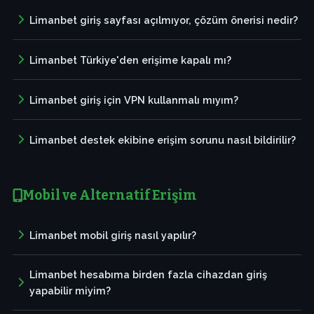
Limanbet giriş sayfası açılmıyor, çözüm önerisi nedir?
Limanbet Türkiye'den erişime kapalı mı?
Limanbet giriş için VPN kullanmalı mıyım?
Limanbet destek ekibine erişim sorunu nasıl bildirilir?
Mobil ve Alternatif Erişim
Limanbet mobil giriş nasıl yapılır?
Limanbet hesabıma birden fazla cihazdan giriş
yapabilir miyim?