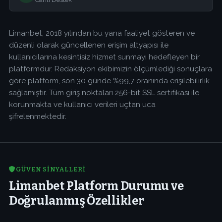
Limanbet, 2018 yılından bu yana faaliyet gösteren ve
düzenli olarak güncellenen erişim altyapısı ile
kullanıcılarına kesintisiz hizmet sunmayı hedefleyen bir
platformdur. Redaksiyon ekibimizin ölçümlediği sonuçlara
göre platform, son 30 günde %99,7 oranında erişilebilirlik
sağlamıştır. Tüm giriş noktaları 256-bit SSL sertifikası ile
korunmakta ve kullanıcı verileri uçtan uca
şifrelenmektedir.
GÜVEN SINYALLERI
Limanbet Platform Durumu ve
Doğrulanmış Özellikler