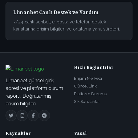
Limanbet Canlı Destek ve Yardım
7/24 canlı sohbet, e-posta ve telefon destek
kanallarına erişim bilgileri ve ortalama yanıt süreleri.
Hızlı Bağlantılar
Erişim Merkezi
Limanbet güncel giriş
Güncel Link
adresi ve platform durum
Platform Durumu
raporu. Doğrulanmış
Sık Sorulanlar
erişim bilgileri.
Kaynaklar
Yasal