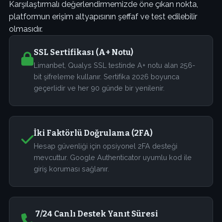
Karşılaştırmalı değerlendirmemizde öne çıkan nokta,
platformun erişim altyapısının şeffaf ve test edilebilir
olmasıdır.
SSL Sertifikası (A+ Notu)
Limanbet, Qualys SSL testinde A+ notu alan 256-
bit şifreleme kullanır. Sertifika 2026 boyunca
geçerlidir ve her 90 günde bir yenilenir.
İki Faktörlü Doğrulama (2FA)
Hesap güvenliği için opsiyonel 2FA desteği
mevcuttur. Google Authenticator uyumlu kod ile
giriş koruması sağlanır.
7/24 Canlı Destek Yanıt Süresi