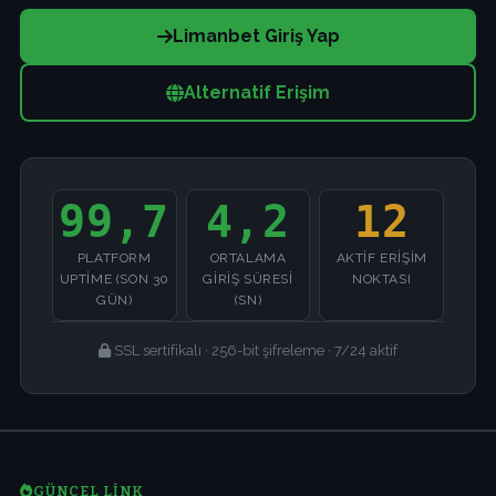
Limanbet Giriş Yap
Alternatif Erişim
99,7
4,2
12
PLATFORM
ORTALAMA
AKTIF ERIŞIM
UPTIME (SON 30
GIRIŞ SÜRESI
NOKTASI
GÜN)
(SN)
SSL sertifikalı · 256-bit şifreleme · 7/24 aktif
GÜNCEL LINK