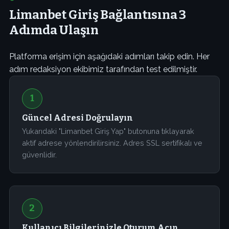
Limanbet Giriş Bağlantısına 3
Adımda Ulaşın
Platforma erişim için aşağıdaki adımları takip edin. Her
adım redaksiyon ekibimiz tarafından test edilmiştir.
1
Güncel Adresi Doğrulayın
Yukarıdaki "Limanbet Giriş Yap" butonuna tıklayarak
aktif adrese yönlendirilirsiniz. Adres SSL sertifikalı ve
güvenlidir.
2
Kullanıcı Bilgilerinizle Oturum Açın