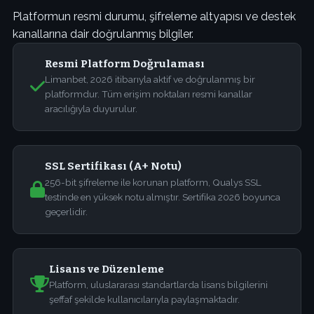
Platformun resmi durumu, şifreleme altyapısı ve destek
kanallarına dair doğrulanmış bilgiler.
Resmi Platform Doğrulaması
Limanbet, 2026 itibarıyla aktif ve doğrulanmış bir
platformdur. Tüm erişim noktaları resmi kanallar
aracılığıyla duyurulur.
SSL Sertifikası (A+ Notu)
256-bit şifreleme ile korunan platform, Qualys SSL
testinde en yüksek notu almıştır. Sertifika 2026 boyunca
geçerlidir.
Lisans ve Düzenleme
Platform, uluslararası standartlarda lisans bilgilerini
şeffaf şekilde kullanıcılarıyla paylaşmaktadır.