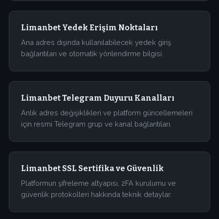
Limanbet Yedek Erişim Noktaları
Ana adres dışında kullanılabilecek yedek giriş
bağlantıları ve otomatik yönlendirme bilgisi.
Limanbet Telegram Duyuru Kanalları
Anlık adres değişiklikleri ve platform güncellemeleri
için resmi Telegram grup ve kanal bağlantıları.
Limanbet SSL Sertifika ve Güvenlik
Platformun şifreleme altyapısı, 2FA kurulumu ve
güvenlik protokolleri hakkında teknik detaylar.