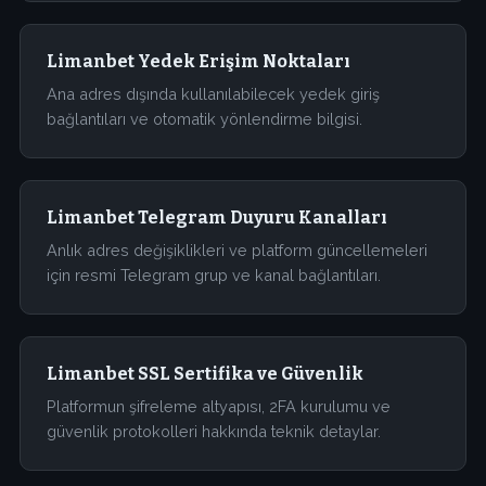
Limanbet Yedek Erişim Noktaları
Ana adres dışında kullanılabilecek yedek giriş
bağlantıları ve otomatik yönlendirme bilgisi.
Limanbet Telegram Duyuru Kanalları
Anlık adres değişiklikleri ve platform güncellemeleri
için resmi Telegram grup ve kanal bağlantıları.
Limanbet SSL Sertifika ve Güvenlik
Platformun şifreleme altyapısı, 2FA kurulumu ve
güvenlik protokolleri hakkında teknik detaylar.