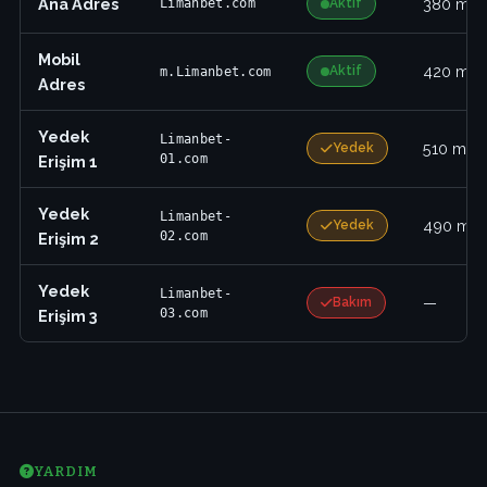
Ana Adres
380 ms
Limanbet.com
Aktif
Mobil
420 ms
Aktif
m.Limanbet.com
Adres
Yedek
Limanbet-
510 ms
Yedek
01.com
Erişim 1
Yedek
Limanbet-
490 ms
Yedek
02.com
Erişim 2
Yedek
Limanbet-
—
Bakım
03.com
Erişim 3
YARDIM