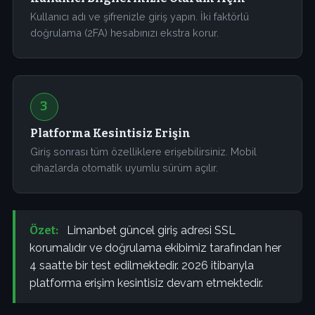
Kullanıcı adı ve şifrenizle giriş yapın. İki faktörlü
doğrulama (2FA) hesabınızı ekstra korur.
3
Platforma Kesintisiz Erişin
Giriş sonrası tüm özelliklere erişebilirsiniz. Mobil
cihazlarda otomatik uyumlu sürüm açılır.
Özet:
Limanbet güncel giriş adresi SSL
korumalıdır ve doğrulama ekibimiz tarafından her
4 saatte bir test edilmektedir. 2026 itibarıyla
platforma erişim kesintisiz devam etmektedir.