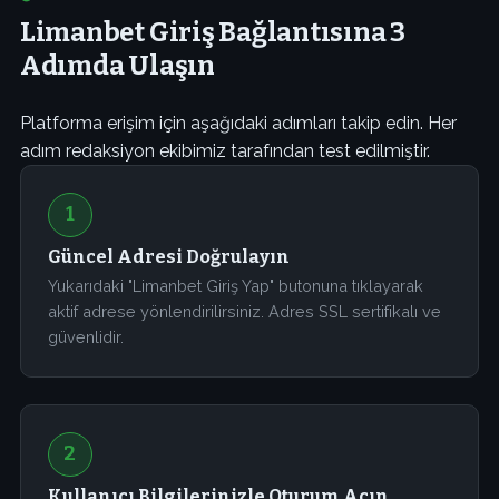
Limanbet Giriş Bağlantısına 3
Adımda Ulaşın
Platforma erişim için aşağıdaki adımları takip edin. Her
adım redaksiyon ekibimiz tarafından test edilmiştir.
1
Güncel Adresi Doğrulayın
Yukarıdaki "Limanbet Giriş Yap" butonuna tıklayarak
aktif adrese yönlendirilirsiniz. Adres SSL sertifikalı ve
güvenlidir.
2
Kullanıcı Bilgilerinizle Oturum Açın