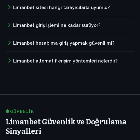
Limanbet sitesi hangi tarayıcılarla uyumlu?
Limanbet giriş işlemi ne kadar sürüyor?
Limanbet hesabıma giriş yapmak güvenli mi?
Limanbet alternatif erişim yöntemleri nelerdir?
GÜVENLIK
Limanbet Güvenlik ve Doğrulama
Sinyalleri