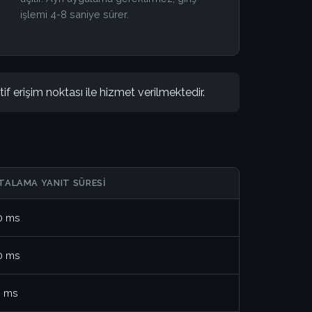
işlemi 4-8 saniye sürer.
f erişim noktası ile hizmet verilmektedir.
TALAMA YANIT SÜRESI
0 ms
0 ms
0 ms