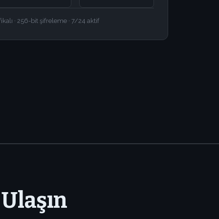
ikalı · 256-bit şifreleme · 7/24 aktif
 Ulaşın