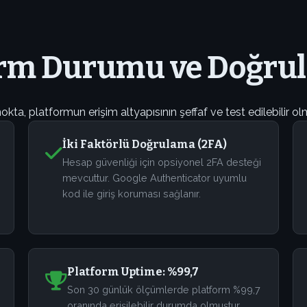
rm Durumu ve Doğrul
ta, platformun erişim altyapısının şeffaf ve test edilebilir olm
İki Faktörlü Doğrulama (2FA)
Hesap güvenliği için opsiyonel 2FA desteği
mevcuttur. Google Authenticator uyumlu
kod ile giriş koruması sağlanır.
Platform Uptime: %99,7
Son 30 günlük ölçümlerde platform %99,7
oranında erişilebilir durumda olmuştur.