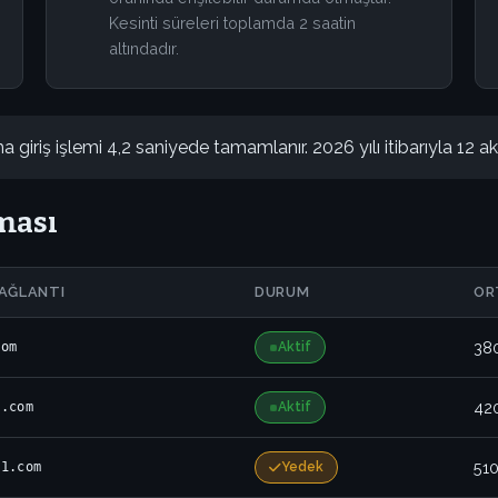
Kesinti süreleri toplamda 2 saatin
altındadır.
riş işlemi 4,2 saniyede tamamlanır. 2026 yılı itibarıyla 12 akti
ması
BAĞLANTI
DURUM
OR
38
com
Aktif
42
t.com
Aktif
51
01.com
Yedek