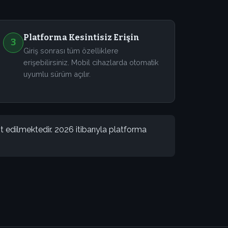
Platforma Kesintisiz Erişin
3
Giriş sonrası tüm özelliklere
erişebilirsiniz. Mobil cihazlarda otomatik
uyumlu sürüm açılır.
 edilmektedir. 2026 itibarıyla platforma