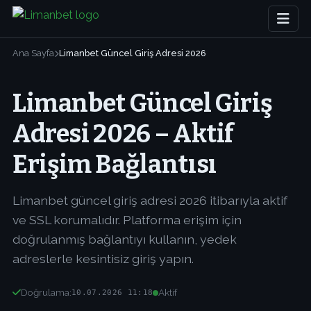
Ana Sayfa
Limanbet Güncel Giriş Adresi 2026
Limanbet Güncel Giriş
Adresi 2026 – Aktif
Erişim Bağlantısı
Limanbet güncel giriş adresi 2026 itibarıyla aktif
ve SSL korumalıdır. Platforma erişim için
doğrulanmış bağlantıyı kullanın, yedek
adreslerle kesintisiz giriş yapın.
Doğrulama:
Aktif
10.07.2026 11:18