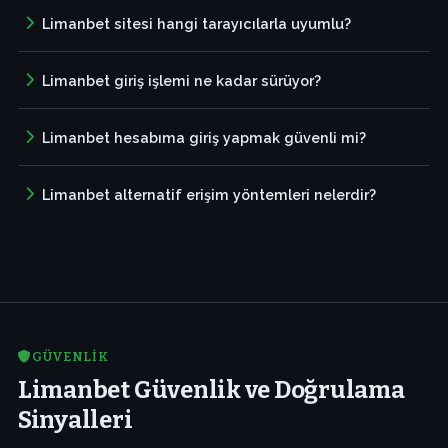
Limanbet sitesi hangi tarayıcılarla uyumlu?
Limanbet giriş işlemi ne kadar sürüyor?
Limanbet hesabıma giriş yapmak güvenli mi?
Limanbet alternatif erişim yöntemleri nelerdir?
GÜVENLIK
Limanbet Güvenlik ve Doğrulama
Sinyalleri