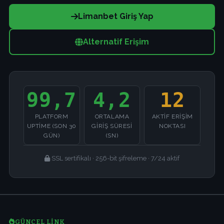
Limanbet Giriş Yap
Alternatif Erişim
99,7
4,2
12
PLATFORM
ORTALAMA
AKTIF ERIŞIM
UPTIME (SON 30
GIRIŞ SÜRESI
NOKTASI
GÜN)
(SN)
SSL sertifikalı · 256-bit şifreleme · 7/24 aktif
GÜNCEL LINK