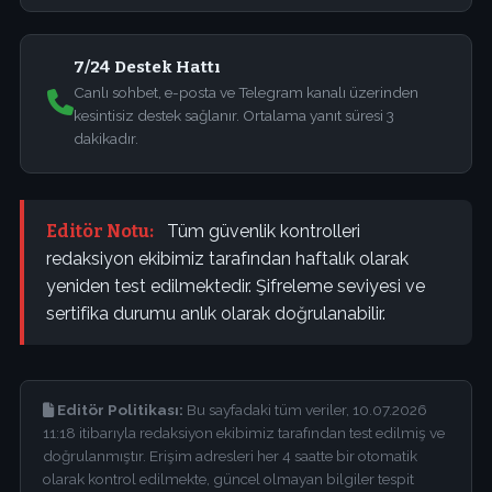
7/24 Destek Hattı
Canlı sohbet, e-posta ve Telegram kanalı üzerinden
kesintisiz destek sağlanır. Ortalama yanıt süresi 3
dakikadır.
Editör Notu:
Tüm güvenlik kontrolleri
redaksiyon ekibimiz tarafından haftalık olarak
yeniden test edilmektedir. Şifreleme seviyesi ve
sertifika durumu anlık olarak doğrulanabilir.
Editör Politikası:
Bu sayfadaki tüm veriler, 10.07.2026
11:18 itibarıyla redaksiyon ekibimiz tarafından test edilmiş ve
doğrulanmıştır. Erişim adresleri her 4 saatte bir otomatik
olarak kontrol edilmekte, güncel olmayan bilgiler tespit