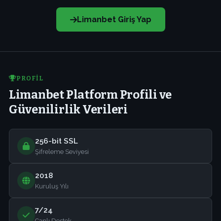
Limanbet Giriş Yap
PROFIL
Limanbet Platform Profili ve
Güvenilirlik Verileri
256-bit SSL
Şifreleme Seviyesi
2018
Kuruluş Yılı
7/24
Canlı Destek