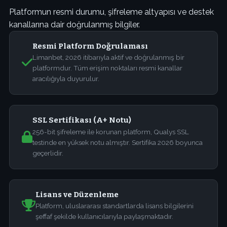
Platformun resmi durumu, şifreleme altyapısı ve destek
kanallarına dair doğrulanmış bilgiler.
Resmi Platform Doğrulaması
Limanbet, 2026 itibarıyla aktif ve doğrulanmış bir
platformdur. Tüm erişim noktaları resmi kanallar
aracılığıyla duyurulur.
SSL Sertifikası (A+ Notu)
256-bit şifreleme ile korunan platform, Qualys SSL
testinde en yüksek notu almıştır. Sertifika 2026 boyunca
geçerlidir.
Lisans ve Düzenleme
Platform, uluslararası standartlarda lisans bilgilerini
şeffaf şekilde kullanıcılarıyla paylaşmaktadır.