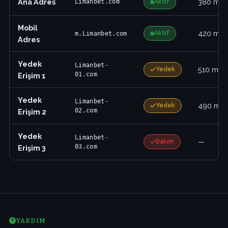
Ana Adres
380 ms
Limanbet.com
Aktif
Mobil
420 ms
Aktif
m.Limanbet.com
Adres
Yedek
Limanbet-
510 ms
Yedek
01.com
Erişim 1
Yedek
Limanbet-
490 ms
Yedek
02.com
Erişim 2
Yedek
Limanbet-
—
Bakım
03.com
Erişim 3
YARDIM